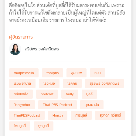
ลึกติดอยู่ในใจ ส่วนเด็กที่บูลลี่ก็ได้รับผลกระทบเช่นกัน เพราะ
ถ้าไม่ได้รับการแก้ไขก็จะกลายเป็นผู้ใหญ่ที่โตแต่ตัว ส่วนนิสัย
อาจยังคงเหมือนเดิม รายการ โรงหมอ เล่าให้ฟังค่ะ
ผู้จัดรายการ
สุรีย์พร วงศ์สถิตพร
thaipbsradio
thaipbs
สุขภาพ
หมอ
โรงพยาบาล
โรงหมอ
โรคภัย
สุรีย์พร วงศ์สถิตพร
กลั่นแกล้ง
podcast
bully
บูลลี่
Rongmhor
Thai PBS Podcast
สุขอนามัย
ThaiPBSPodcast
Health
การบูลลี่
สุชาดา ทวีสิทธิ์
โดนบูลลี่
ถูกบูลลี่