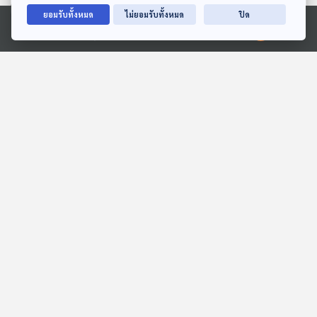
ยอมรับทั้งหมด
ไม่ยอมรับทั้งหมด
ปิด
Ⓒ 2020 องค์การกระจายเสียงและแพร่ภาพสาธารณะแห่งประเทศไทย
27:15
27:15
EP. 772: จะดีหรือไม่ หากจีน
EP. 1187: ความหมายซ่อน
เข้ามาเปิดสายการบินในไทย
เร้นจากท่านอนกอดกัน
เศรษฐกิจติดบ้าน
โรงหมอ