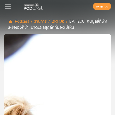
เข้าสู่ระบบ
Podcast /
รายการ /
โรงหมอ /
EP. 1208: คนบูลลี่ก็พัง
เหยื่อเองก็ช้ำ! บาดแผลสุดลึกที่มองไม่เห็น
Podcast
เพล
ย์
ลิ
สต์
แนะนำ
เพล
ย์
ลิ
สต์
ของ