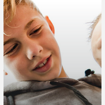
คุณ
เพลง
บทความ
ข่าว
และ
กิจกรรม
เกี่ยว
กับ
เรา