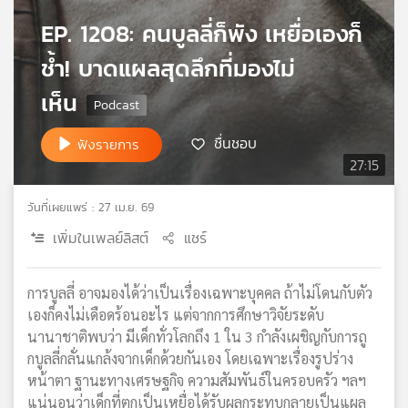
เครือ
EP. 1208: คนบูลลี่ก็พัง เหยื่อเองก็
ข่าย
วิทยุ
ช้ำ! บาดแผลสุดลึกที่มองไม่
ไทย
เห็น
พี
บี
เอส
ชื่นชอบ
ฟังรายการ
27:15
แผนที่
วันที่เผยแพร่ : 27 เม.ย. 69
วิทยุ
เพิ่มในเพลย์ลิสต์
แชร์
เครือ
ข่าย
การบูลลี่ อาจมองได้ว่าเป็นเรื่องเฉพาะบุคคล ถ้าไม่โดนกับตัว
เองก็คงไม่เดือดร้อนอะไร แต่จากการศึกษาวิจัยระดับ
นานาชาติพบว่า มีเด็กทั่วโลกถึง 1 ใน 3 กำลังเผชิญกับการถู
กบูลลี่กลั่นแกล้งจากเด็กด้วยกันเอง โดยเฉพาะเรื่องรูปร่าง
หน้าตา ฐานะทางเศรษฐกิจ ความสัมพันธ์ในครอบครัว ฯลฯ
แน่นอนว่าเด็กที่ตกเป็นเหยื่อได้รับผลกระทบกลายเป็นแผล