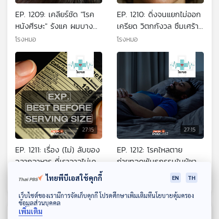
EP. 1209: เคลียร์ชัด "โรค
EP. 1210: ดิ่งจนแยกไม่ออก
หนังศีรษะ" รังแค ผมบาง
เครียด วิตกกังวล ซึมเศร้า
หัวล้าน รู้ก่อนป้องกันได้
หรือแค่เราคิดมากไปเอง?
โรงหมอ
โรงหมอ
รักษาทัน
27:15
27:15
EP. 1211: เรื่อง (ไม่) ลับของ
EP. 1212: โรคใหลตาย
ฉลากอาหาร ที่เราอาจไม่เคย
ถ่ายทอดพันธุกรรมในผู้ชาย
รู้หรือเข้าใจผิด
เป็นมากกว่าผู้หญิงถึง 8
โรงหมอ
โรงหมอ
ไทยพีบีเอสใช้คุกกี้
EN
TH
เท่า
ดาวน์โหลด Thai PBS Podcast Application
เว็บไซต์ของเรามีการจัดเก็บคุกกี้ โปรดศึกษาเพิ่มเติมที่นโยบายคุ้มครอง
ข้อมูลส่วนบุคคล
เพิ่มเติม
ตอนที่เกี่ยวข้อง