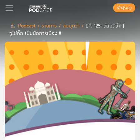
เข้าสู่ระบบ
Podcast /
รายการ /
สมมุติว่า /
EP. 125: สมมุติว่า! |
ซูโม่กิ๊ก เป็นนักการเมือง !!
Podcast
เพล
ย์
ลิ
สต์
แนะนำ
เพล
ย์
ลิ
สต์
ของ