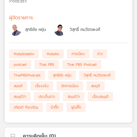
Podcast
ผู้จัดรายการ
สุทธิชัย หยุ่น
วิสุทธิ์ คมวัชรพงศ์
thaipbsradio
thaipbs
การเมือง
ข่าว
podcast
Thai PBS
Thai PBS Podcast
ThaiPBSPodcast
สุทธิชัย หยุ่น
วิสุทธิ์ คมวัชรพงศ์
สมมติ
เรื่องจริง
นักการเมือง
สมมุติ
สมมุติว่า
ประเด็นข่าว
สมมติว่า
เรื่องสมมุติ
เกียรติ กิจเจริญ
ป๋ากิ๊ก
ซูโม่กิ๊ก
ความคิดเห็น (
0
)