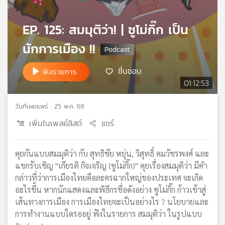
เครือ
ข่าย
EP. 125: สมมุติว่า! | ซูโม่กิ๊ก เป็น
วิทยุ
ไทย
นักการเมือง !!
พี
บี
ชื่นชอบ
ฟังรายการ
เอส
01:12:53
วันที่เผยแพร่ : 25 พ.ค. 69
แผนที่
เพิ่มในเพลย์ลิสต์
แชร์
วิทยุ
เครือ
ข่าย
คุยกันแบบสมมุติว่า กับ สุทธิชัย หยุ่น, วิสุทธิ์ คมวัชรพงศ์ และ
แขกรับเชิญ "เกียรติ กิจเจริญ (ซูโม่กิ๊ก)" คุยเรื่องสมมุติว่า มีคำ
กล่าวที่ว่าการเมืองไทยคือละครฉากใหญ่ของประเทศ จะเกิด
อะไรขึ้น หากนักแสดงและพิธีกรชื่อดังอย่าง ซูโม่กิ๊ก ก้าวเข้าสู่
เส้นทางการเมือง การเมืองไทยจะเป็นอย่างไร ? นโยบายและ
การทำงานแบบใดรออยู่ ฟังในรายการ สมมุติว่า ในรูปแบบ