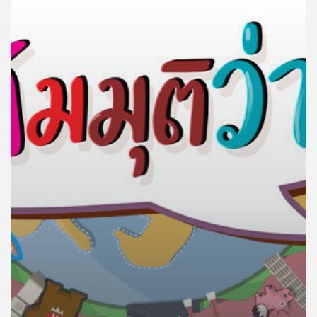
คุณ
เพลง
บทความ
ข่าว
และ
กิจกรรม
เกี่ยว
กับ
เรา