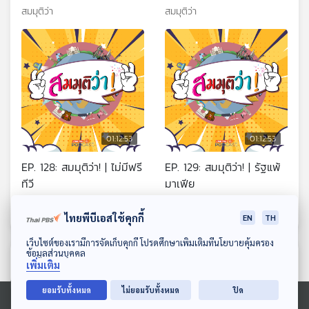
สมมุติว่า
สมมุติว่า
01:12:53
01:12:53
EP. 128: สมมุติว่า! | ไม่มีฟรี
EP. 129: สมมุติว่า! | รัฐแพ้
ทีวี
มาเฟีย
สมมุติว่า
สมมุติว่า
ไทยพีบีเอสใช้คุกกี้
EN
TH
ดาวน์โหลด Thai PBS Podcast Application
เว็บไซต์ของเรามีการจัดเก็บคุกกี้ โปรดศึกษาเพิ่มเติมที่นโยบายคุ้มครอง
ข้อมูลส่วนบุคคล
ตอนที่เกี่ยวข้อง
เพิ่มเติม
ยอมรับทั้งหมด
ไม่ยอมรับทั้งหมด
ปิด