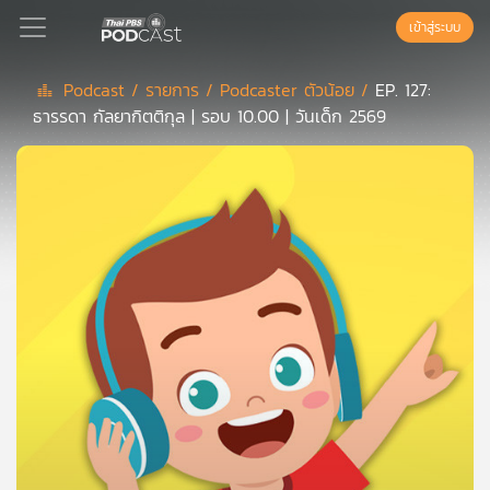
เข้าสู่ระบบ
Podcast /
รายการ /
Podcaster ตัวน้อย /
EP. 127:
ธารรดา กัลยากิตติกุล | รอบ 10.00 | วันเด็ก 2569
Podcast
เพล
ย์
ลิ
สต์
แนะนำ
เพล
ย์
ลิ
สต์
ของ