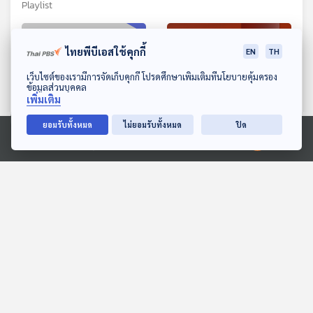
Playlist
ไทยพีบีเอสใช้คุกกี้
EN
TH
ดาวน์โหลด Thai PBS Podcast Application
เว็บไซต์ของเรามีการจัดเก็บคุกกี้ โปรดศึกษาเพิ่มเติมที่นโยบายคุ้มครอง
ข้อมูลส่วนบุคคล
เพิ่มเติม
ยอมรับทั้งหมด
ไม่ยอมรับทั้งหมด
ปิด
00:45
00:45
Ⓒ 2020 องค์การกระจายเสียงและแพร่ภาพสาธารณะแห่งประเทศไทย
EP. 240: โผ ครม. อนุทิน |
EP. 107: เช็กอำนาจ ผู้ว่าฯ
จะติดคุกกี่เดือนก่อนคุมขัง
กทม. "ไม่เบ็ดเสร็จ" ถึงเวลา
นอกคุก | ความเห็นเปิดด่าน
ติดอาวุธ ?
คุยให้คิด
ตอบโจทย์
ไทย-กัมพูชา