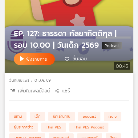
คุณ
เพลง
EP. 127: ธารรดา กัลยากิตติกุล |
รอบ 10.00 | วันเด็ก 2569
บทความ
ชื่นชอบ
ฟังรายการ
00:45
ข่าว
และ
วันที่เผยแพร่ : 10 ม.ค. 69
กิจกรรม
เพิ่มในเพลย์ลิสต์
แชร์
เกี่ยว
กับ
นิทาน
เด็ก
นักเล่านิทาน
podcast
radio
เรา
ผู้ประกาศข่าว
Thai PBS
Thai PBS Podcast