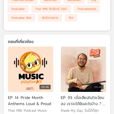
ThaiPBSPodcast
พอดคาสต์
พอดแคสต์
วิทยุ
เครือ
Podcaster
Thai PBS คิดส์เดย์ 2567
Podcasterkids
ข่าย
วิทยุ
Podcaster น้อย
นักจัดรายการ
ดีเจ
ไทย
พี
บี
เอส
ตอนที่เกี่ยวข้อง
แผนที่
วิทยุ
เครือ
ข่าย
00:45
00:45
EP. 14: Pride Month
EP. 93: เมื่อเสียงในใจเงียบ
Anthems Loud & Proud
ลง เราจะได้ยินอะไรบ้าง ? -
วริศ ลิขิตอนุสรณ์
Thai PBS Podcast Music
Made My Day วันนี้ดีที่สุด