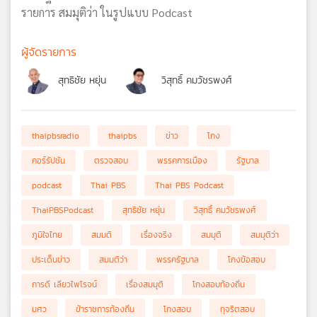
รายการ สมมุติว่า ในรูปแบบ Podcast
ผู้จัดรายการ
สุทธิชัย หยุ่น
วิสุทธิ์ คมวัชรพงศ์
thaipbsradio
thaipbs
ข่าว
โกง
คอร์รัปชัน
ตรวจสอบ
พรรคการเมือง
รัฐบาล
podcast
Thai PBS
Thai PBS Podcast
ThaiPBSPodcast
สุทธิชัย หยุ่น
วิสุทธิ์ คมวัชรพงศ์
ภูมิใจไทย
สมมติ
เรื่องจริง
สมมุติ
สมมุติว่า
ประเด็นข่าว
สมมติว่า
พรรครัฐบาล
โกงข้อสอบ
การดี เลียวไพโรจน์
เรื่องสมมุติ
โกงสอบท้องถิ่น
มศว
ข้าราชการท้องถิ่น
โกงสอบ
ทุจริตสอบ