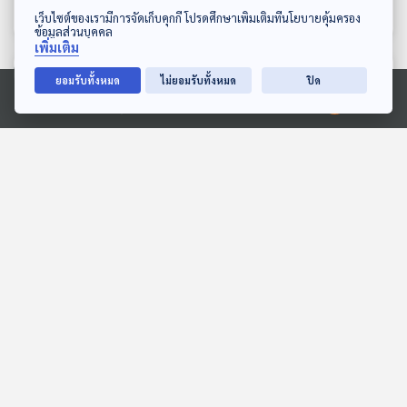
สมมุติว่า
สมมุติว่า
ดาวน์โหลด Thai PBS Podcast Application
เว็บไซต์ของเรามีการจัดเก็บคุกกี้ โปรดศึกษาเพิ่มเติมที่นโยบายคุ้มครอง
ข้อมูลส่วนบุคคล
เพิ่มเติม
ตอนที่เกี่ยวข้อง
ยอมรับทั้งหมด
ไม่ยอมรับทั้งหมด
ปิด
Ⓒ 2020 องค์การกระจายเสียงและแพร่ภาพสาธารณะแห่งประเทศไทย
01:02:41
01:02:41
EP. 2: ยกเครื่องบอร์ด ปม
EP. 106: ส่องเกมร้อน
ร้อนการบินไทย จับตา
"พรรคฝ่ายค้าน" สู้ศึก "แก้
อนาคตสายการบินแห่งชาติ
รัฐธรรมนูญ" รอบใหม่
ตอบโจทย์
ตอบโจทย์