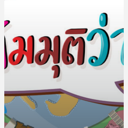
คุณ
เพลง
บทความ
ข่าว
และ
กิจกรรม
เกี่ยว
กับ
เรา