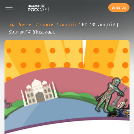
เข้าสู่ระบบ
Podcast /
รายการ /
สมมุติว่า /
EP. 131: สมมุติว่า! |
รัฐบาลแก้ผ้าให้ตรวจสอบ
Podcast
เพล
ย์
ลิ
สต์
แนะนำ
เพล
ย์
ลิ
สต์
ของ