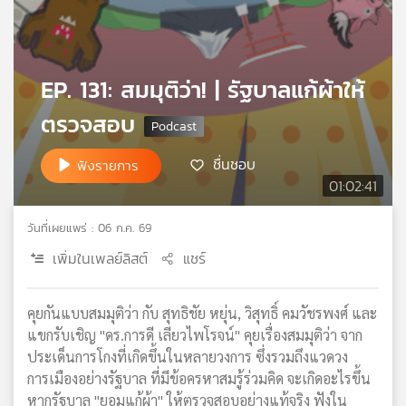
เครือ
ข่าย
วิทยุ
ไทย
EP. 131: สมมุติว่า! | รัฐบาลแก้ผ้าให้
พี
ตรวจสอบ
บี
เอส
ชื่นชอบ
ฟังรายการ
01:02:41
แผนที่
วิทยุ
วันที่เผยแพร่ : 06 ก.ค. 69
เครือ
เพิ่มในเพลย์ลิสต์
แชร์
ข่าย
คุยกันแบบสมมุติว่า กับ สุทธิชัย หยุ่น, วิสุทธิ์ คมวัชรพงศ์ และ
แขกรับเชิญ "ดร.การดี เลียวไพโรจน์" คุยเรื่องสมมุติว่า จาก
ประเด็นการโกงที่เกิดขึ้นในหลายวงการ ซึ่งรวมถึงแวดวง
การเมืองอย่างรัฐบาล ที่มีข้อครหาสมรู้ร่วมคิด จะเกิดอะไรขึ้น
หากรัฐบาล "ยอมแก้ผ้า" ให้ตรวจสอบอย่างแท้จริง ฟังใน