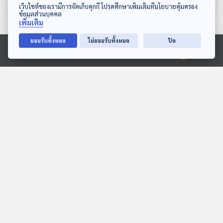
ดาวน์โหลด Thai PBS Podcast Application
เว็บไซต์ของเรามีการจัดเก็บคุกกี้ โปรดศึกษาเพิ่มเติมที่นโยบายคุ้มครอง
ข้อมูลส่วนบุคคล
เพิ่มเติม
ตอนที่เกี่ยวข้อง
ยอมรับทั้งหมด
ไม่ยอมรับทั้งหมด
ปิด
Ⓒ 2020 องค์การกระจายเสียงและแพร่ภาพสาธารณะแห่งประเทศไทย
30:55
30:55
EP. 284: งบ 70 กับดักงบ
EP. 1199: ผดร้อน โรค
ประมาณและคลัง | เสนอ
ผิวหนังในหน้าร้อน
ปรับลดยุบหน่วยงาน
คุยให้คิด
โรงหมอ
ข้าราชการ | ถอดรหัสลับ
คะแนนโหวต