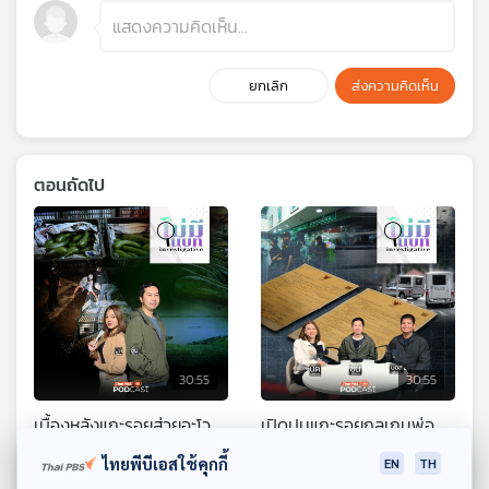
ยกเลิก
ส่งความคิดเห็น
ตอนถัดไป
30:55
30:55
เบื้องหลังแกะรอยส่วยอะโว
เปิดปมแกะรอยกลเกมพ่อ
คาโดเวียดนามเถื่อนข้ามโขง
ทิพย์
ไทยพีบีเอสใช้คุกกี้
EN
TH
ไม่มีในบท
ไม่มีในบท