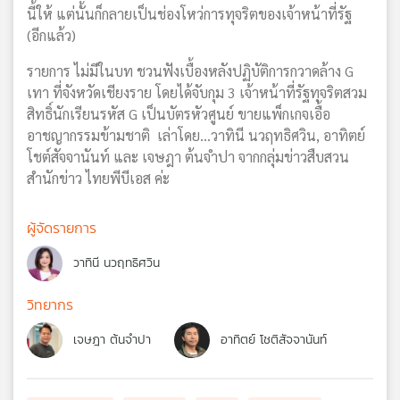
นี้ให้ แต่นั้นก็กลายเป็นช่องโหว่การทุจริตของเจ้าหน้าที่รัฐ
(อีกแล้ว)
รายการ ไม่มีในบท ชวนฟังเบื้องหลังปฏิบัติการกวาดล้าง G
เทา ที่จังหวัดเชียงราย โดยได้จับกุม 3 เจ้าหน้าที่รัฐทุจริตสวม
สิทธิ์นักเรียนรหัส G เป็นบัตรหัวศูนย์ ขายแพ็กเกจเอื้อ
อาชญากรรมข้ามชาติ เล่าโดย...วาทินี นวฤทธิศวิน, อาทิตย์
โชต์สัจจานันท์ และ เจษฎา ต้นจำปา จากกลุ่มข่าวสืบสวน
สำนักข่าว ไทยพีบีเอส ค่ะ
ผู้จัดรายการ
วาทินี นวฤทธิศวิน
วิทยากร
เจษฎา ต้นจำปา
อาทิตย์ โชติสัจจานันท์