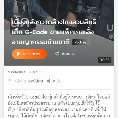
เครือ
ข่าย
วิทยุ
เบื้องหลังกวาดล้างโกงสวมสิทธิ์
ไทย
พี
เด็ก G-Code ขายแพ็กเกจเอื้อ
บี
อาชญากรรมข้ามชาติ
เอส
ชื่นชอบ
ฟังรายการ
30:55
แผนที่
วิทยุ
เครือ
วันที่เผยแพร่ : 01 ก.ค. 69
ข่าย
เพิ่มในเพลย์ลิสต์
แชร์
เด็กรหัสจี (G-Code) คือกลุ่มเด็กที่อยู่ในระบบการศึกษาไทยแต่
ยังไม่มีเลขบัตรประชาชน 13 หลัก เป็นกลุ่มเด็กไร้รัฐ ไร้
สัญชาติ ชาติพันธุ์ รวมถึงลูกหลานแรงงานข้ามชาติ เพื่อให้
พวกเขาได้เข้าถึงการศึกษาทางการไทยจึงกำหนดรหัสชั่วคราว