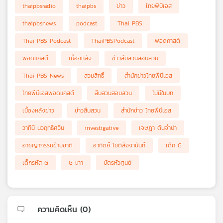
thaipbsradio
thaipbs
ข่าว
ไทยพีบีเอส
thaipbsnews
podcast
Thai PBS
Thai PBS Podcast
ThaiPBSPodcast
พอดคาสต์
พอดแคสต์
เบื้องหลัง
ข่าวสืบสวนสอบสวน
Thai PBS News
สวมสิทธิ์
สำนักข่าวไทยพีบีเอส
ไทยพีบีเอสพอดแคสต์
สืบสวนสอบสวน
ไม่มีในบท
เบื้องหลังข่าว
ข่าวสืบสวน
สำนักข่าว ไทยพีบีเอส
วาทินี นวฤทธิศวิน
investigative
เจษฎา ต้นจำปา
อาชญากรรมข้ามชาติ
อาทิตย์ โชติสัจจานันท์
เด็ก G
เด็กรหัส G
G เทา
บัตรหัวศูนย์
ความคิดเห็น (
0
)