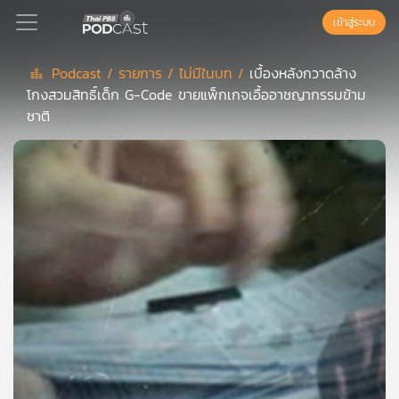
เข้าสู่ระบบ
Podcast /
รายการ /
ไม่มีในบท /
เบื้องหลังกวาดล้าง
โกงสวมสิทธิ์เด็ก G-Code ขายแพ็กเกจเอื้ออาชญากรรมข้าม
Podcast
ชาติ
เพล
ย์
ลิ
สต์
แนะนำ
เพล
ย์
ลิ
สต์
ของ