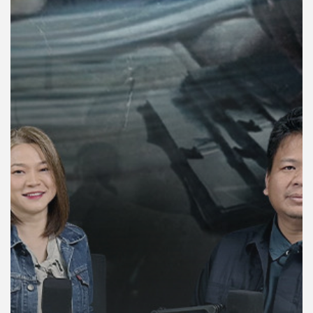
คุณ
เพลง
บทความ
ข่าว
และ
กิจกรรม
เกี่ยว
กับ
เรา