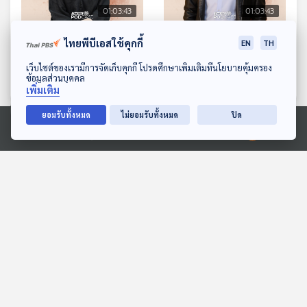
01:03:43
01:03:43
EP. 106: เริ่มต้นใหม่ให้ใจไม่
EP. 107: อยู่ให้รอดอย่างไร
ไทยพีบีเอสใช้คุกกี้
EN
TH
เหนื่อย ด้วยปรัชญาญี่ปุ่น -
ในวันที่ AI เร่งโลก ? -
ดาวน์โหลด Thai PBS Podcast Application
เว็บไซต์ของเรามีการจัดเก็บคุกกี้ โปรดศึกษาเพิ่มเติมที่นโยบายคุ้มครอง
อาจารย์เกตุ ดร.กฤตินี พงษ์
กระทิง เรืองโรจน์ พูนผล
Made My Day วันนี้ดีที่สุด
Made My Day วันนี้ดีที่สุด
ข้อมูลส่วนบุคคล
ธนเลิศ
เพิ่มเติม
ยอมรับทั้งหมด
ไม่ยอมรับทั้งหมด
ปิด
ตอนที่เกี่ยวข้อง
Ⓒ 2020 องค์การกระจายเสียงและแพร่ภาพสาธารณะแห่งประเทศไทย
01:03:43
01:03:43
EP. 95: เมื่อหมอฟังชีวิต
EP. 699: ทำไมญี่ปุ่นปล่อย
เข้าใจใจคนก่อนรักษา -
ให้จีนแซงหน้าใน