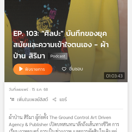
เครือ
ข่าย
วิทยุ
ไทย
EP. 103: "ศิลปะ" บันทึกของยุค
พี
บี
สมัยและความเข้าใจตนเอง - ผ้า
เอส
ป่าน สิริมา
แผนที่
ชื่นชอบ
ฟังรายการ
วิทยุ
01:03:43
เครือ
ข่าย
วันที่เผยแพร่ : 15 ธ.ค. 68
เพิ่มในเพลย์ลิสต์
แชร์
ผ้าป่าน สิริมา ผู้ก่อตั้ง The Ground Control Art Driven
Agency & Publisher เปิดบทสนทนาลึกถึงเส้นทางชีวิต การ
เรียนภาพยนตร์ การเป็นช่างภาพ และการตัดสินใจเดินอยู่