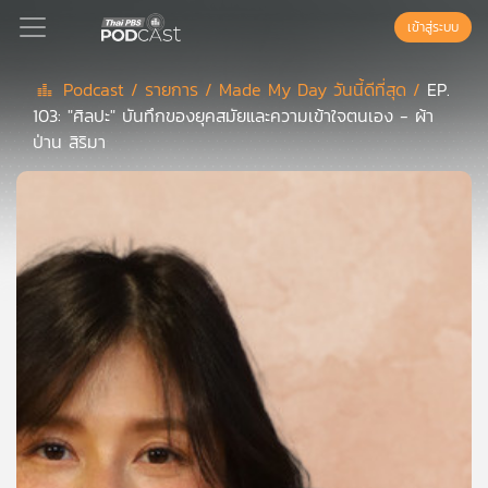
เข้าสู่ระบบ
Podcast /
รายการ /
Made My Day วันนี้ดีที่สุด /
EP.
103: "ศิลปะ" บันทึกของยุคสมัยและความเข้าใจตนเอง - ผ้า
Podcast
ป่าน สิริมา
เพล
ย์
ลิ
สต์
แนะนำ
เพล
ย์
ลิ
สต์
ของ