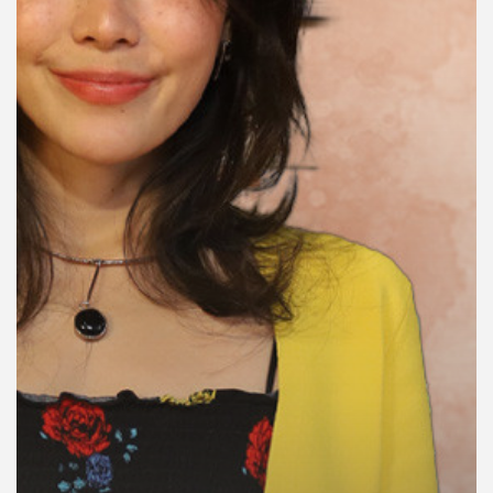
คุณ
เพลง
บทความ
ข่าว
และ
กิจกรรม
เกี่ยว
กับ
เรา