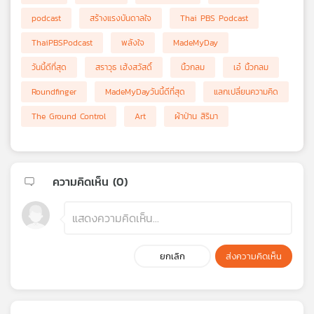
podcast
สร้างแรงบันดาลใจ
Thai PBS Podcast
ThaiPBSPodcast
พลังใจ
MadeMyDay
วันนี้ดีที่สุด
สราวุธ เฮ้งสวัสดิ์
นิ้วกลม
เอ๋ นิ้วกลม
Roundfinger
MadeMyDayวันนี้ดีที่สุด
แลกเปลี่ยนความคิด
The Ground Control
Art
ผ้าป่าน สิริมา
ความคิดเห็น (
0
)
ยกเลิก
ส่งความคิดเห็น