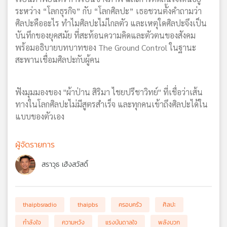
ระหว่าง “โลกธุรกิจ” กับ “โลกศิลปะ” เธอชวนตั้งคำถามว่า
ศิลปะคืออะไร ทำไมศิลปะไม่ไกลตัว และเหตุใดศิลปะจึงเป็น
บันทึกของยุคสมัย ที่สะท้อนความคิดและตัวตนของสังคม
พร้อมอธิบายบทบาทของ The Ground Control ในฐานะ
สะพานเชื่อมศิลปะกับผู้คน
ฟังมุมมองของ "ผ้าป่าน สิริมา ไชยปรีชาวิทย์" ที่เชื่อว่าเส้น
ทางในโลกศิลปะไม่มีสูตรสำเร็จ และทุกคนเข้าถึงศิลปะได้ใน
แบบของตัวเอง
ผู้จัดรายการ
สราวุธ เฮ้งสวัสดิ์
thaipbsradio
thaipbs
ครอบครัว
ศิลปะ
กำลังใจ
ความหวัง
แรงบันดาลใจ
พลังบวก