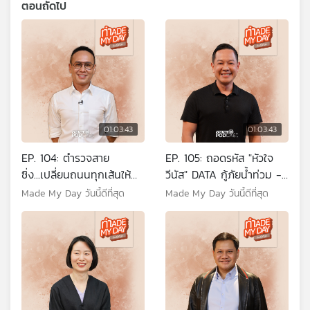
ตอนถัดไป
01:03:43
01:03:43
EP. 104: ตำรวจสาย
EP. 105: ถอดรหัส "หัวใจ
ซิ่ง...เปลี่ยนถนนทุกเส้นให้
วีนัส" DATA กู้ภัยน้ำท่วม -
เป็น "ทางรอด" - พ.ต.อ. จิ
แบงค์ สักกภพ รุจิวณิชย์กุล
Made My Day วันนี้ดีที่สุด
Made My Day วันนี้ดีที่สุด
รกฤต จารุนภัทร์