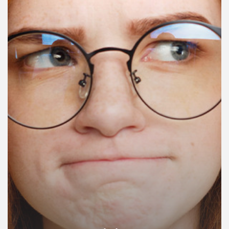
คุณ
เพลง
บทความ
ข่าว
และ
กิจกรรม
เกี่ยว
กับ
เรา