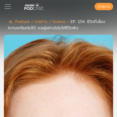
เข้าสู่ระบบ
Podcast /
รายการ /
โรงหมอ /
EP. 1214: ชีวิตที่เลี่ยง
ความเครียดไม่ได้ จะอยู่อย่างไรไม่ให้ชีวิตพัง
Podcast
เพล
ย์
ลิ
สต์
แนะนำ
เพล
ย์
ลิ
สต์
ของ