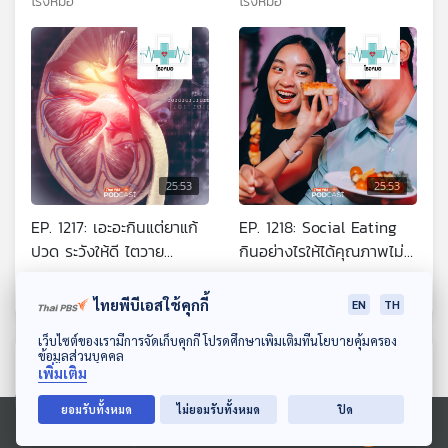
โรงหมอ
โรงหมอ
25:53
25:53
EP. 1217: เอะอะกินแต่ยาแก้
EP. 1218: Social Eating
ปวด ระวังให้ดี ไตวาย
กินอย่างไรให้ได้คุณภาพไม่
เฉียบพลันจะถามหาแบบไม่รู้
แถมโรค ในสังคมที่ชวนกิน
โรงหมอ
โรงหมอ
ตัว
ตลอดเวลา
ไทยพีบีเอสใช้คุกกี้
EN
TH
ดาวน์โหลด Thai PBS Podcast Application
เว็บไซต์ของเรามีการจัดเก็บคุกกี้ โปรดศึกษาเพิ่มเติมที่นโยบายคุ้มครอง
ข้อมูลส่วนบุคคล
ตอนที่เกี่ยวข้อง
เพิ่มเติม
ยอมรับทั้งหมด
ไม่ยอมรับทั้งหมด
ปิด
Ⓒ 2020 องค์การกระจายเสียงและแพร่ภาพสาธารณะแห่งประเทศไทย