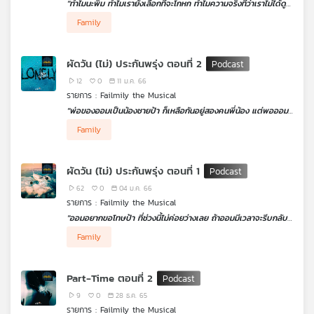
"ทำไมนะพิม ทำไมเรายังเลือกที่จะโกหก ทำไมความจริงที่ว่าเราไม่ได้ดูดี
อย่างที่สังคมคาดหวัง มันถึงน่ากลัวขนาดนี้"
Family
.
Failmily The Musical
ในตอน
"The Picture สร้างภาพ ภาพ
สร้าง"
ตอนที่ 1
จะนำเสนอเรื่องราวของ
"พิม"
เด็กสาวที่ติดกับดัก
ผัดวัน (ไม่) ประกันพรุ่ง ตอนที่ 2
ทุนนิยมที่แม่ของเธอตั้งใจวางไว้ ทำให้เธอต้องดิ้นรนใช้ชีวิตให้ดูสุข
สบาย ร่ำรวยเหมือนกับเพื่อน ๆ เพราะแค่ต้องการให้สังคมยอมรับ จน
12
0
11 ม.ค. 66
เธอได้มาพบกับปริศนาภาพถ่ายที่จะเปลี่ยนความคิด และชีวิตของเธอ
รายการ : Failmily the Musical
ไปตลอดกาล
"พ่อของออมเป็นน้องชายป้า ก็เหลือกันอยู่สองคนพี่น้อง แต่พอออม
อายุได้ 5 ขวบ พ่อแม่ก็เสีย ญาติคนอื่นก็แทบจะไม่มี มีก็แต่ป้า หลาน
Family
คนเดียวเอง ป้าเลี้ยงได้"
.
สำหรับ
Faimily The Musical
ตอน
"ผัดวัน (ไม่) ประกันพรุ่ง" ตอน
ผัดวัน (ไม่) ประกันพรุ่ง ตอนที่ 1
ที่ 2
นี้ ได้เล่าเรื่องราวทางฝั่งของ
"ป้าอ้อย"
หลังจากอุบัติเหตุครั้ง
ใหญ่ที่ทำให้สูญเสียคนรักคนสุดท้ายอย่าง
"ออม"
มาเอาใจช่วยป้าอ้อย
62
0
04 ม.ค. 66
พร้อมเรียนรู้วาทกรรมเกลื่อนเมืองอย่าง "ผัดวันประกันพรุ่ง" ไปด้วย
รายการ : Failmily the Musical
กันในตอนนี้
"ออมอยากขอโทษป้า ที่ช่วงนี้ไม่ค่อยว่างเลย ถ้าออมมีเวลาจะรีบกลับ
ไปบ้านเรา…"
Family
.
Faimily The Musical
ตอน
"ผัดวัน (ไม่) ประกันพรุ่ง"
ตอนที่ 1
บอกเล่าเรื่องราวของ
"ออม"
หญิงสาววัย 24 ที่ย้ายเข้ามาทำงานใน
Part-Time ตอนที่ 2
เมืองหลวงเพื่อเจือจุนทั้งตัวเองและ
"ป้าอ้อย"
ผู้เป็นญาติเพียงคน
เดียวที่เหลืออยู่ แต่หน้าที่การงานทำให้ออมแทบไม่มีเวลากลับบ้านต่าง
9
0
28 ธ.ค. 65
จังหวัดไปหาป้า การผัดวันจึงไม่สามารถรับประกันได้ว่าวันพรุ่งนี้จะมา
รายการ : Failmily the Musical