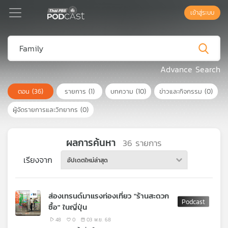
เข้าสู่ระบบ
Podcast
Advance Search
ตอน
(36)
รายการ
(1)
บทความ
(10)
ข่าวและกิจกรรม
(0)
เพล
ย์
ผู้จัดรายการและวิทยากร
(0)
ลิ
สต์
แนะนำ
ผลการค้นหา
36
รายการ
เรียงจาก
อัปเดตใหม่ล่าสุด
เพล
ย์
ส่องเทรนด์มาแรงท่องเที่ยว "ร้านสะดวก
ลิ
ซื้อ" ในญี่ปุ่น
สต์
ของ
48
0
03 พ.ย. 68