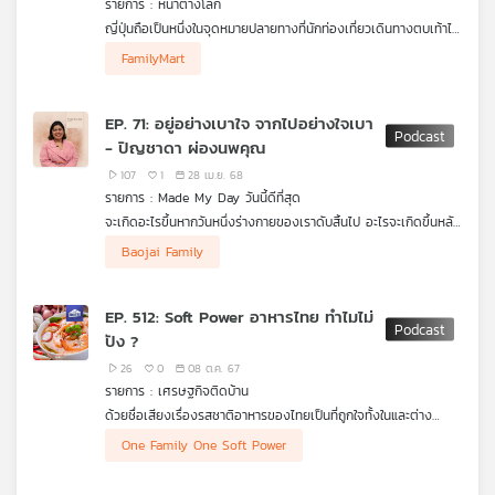
รายการ : หน้าต่างโลก
คุณ
ญี่ปุ่นถือเป็นหนึ่งในจุดหมายปลายทางที่นักท่องเที่ยวเดินทางตบเท้าไป
เยือนอย่างไม่ขาดสาย ซึ่งนอกจากสถานที่สุดสวยงาม "ร้านสะดวก
FamilyMart
ซื้อ" เองก็กำลังกลายเป็นอีกหนึ่งหมุดหมายที่ผู้มาเยือนต่างไม่พลาด
เพลง
ไปสัมผัสประสบการณ์แบบคนท้องถิ่นแท้ๆ
EP. 71: อยู่อย่างเบาใจ จากไปอย่างใจเบา
- ปิญชาดา ผ่องนพคุณ
บทความ
107
1
28 เม.ย. 68
รายการ : Made My Day วันนี้ดีที่สุด
จะเกิดอะไรขึ้นหากวันหนึ่งร่างกายของเราดับสิ้นไป อะไรจะเกิดขึ้นหลัง
จากนั้น ? คงเป็นคำถามที่ไร้คำตอบ และถ้าหากมีคำตอบ ถึงเวลานั้น
Baojai Family
ข่าว
แล้วตัวเราเองก็คงไม่อาจจะมานั่งฟังคำตอบเหล่านั้นได้
และ
แต่จะดีอย่างไรหากเราเป็นผู้สามารถกำหนดคำตอบและตั้งคำถามไว้ได้
กิจกรรม
EP. 512: Soft Power อาหารไทย ทำไมไม่
แล้วตั้งแต่วันนี้กับ “คุณกอเตย” ผู้สนใจการวางแผนการตาย ที่จะพา
ปัง ?
ทุกคนมาทำความรู้จักกับหัวใจตัวเองในด้านต่าง ๆ เพื่อรอวันนั้นมาถึง
การอยู่อย่างเบาใจ และจากไปอย่างใจเบาคงทำให้ผู้ที่อยู่และจากไปมี
26
0
08 ต.ค. 67
ความสุข
เกี่ยว
รายการ : เศรษฐกิจติดบ้าน
กับ
ด้วยชื่อเสียงเรื่องรสชาติอาหารของไทยเป็นที่ถูกใจทั้งในและต่าง
หากเราสามารถยอมรับ เรียนรู้ และหาความสุขกับมันได้ เธอเชื่อว่า
เรา
ประเทศทั่วโลก รัฐบาลจึงประกาศสนับสนุนอาหารไทยให้เป็น ซอฟพาว
เราทุกคนคงพร้อมที่ตายอย่างมีความสุขได้ในทุกวินาที
One Family One Soft Power
เวอร์ (Soft Power) ของไทย ผ่านนโยบาย “1 ครอบครัว 1 ซอฟต์พา
วเวอร์” หรือ OFOS (One Family One Soft Power) ซึ่งเป็นเรื่องที่