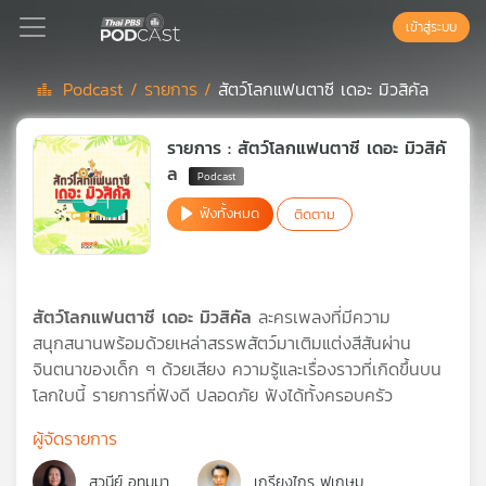
เข้าสู่ระบบ
Podcast /
รายการ /
สัตว์โลกแฟนตาซี เดอะ มิวสิคัล
Podcast
รายการ : สัตว์โลกแฟนตาซี เดอะ มิวสิคั
ล
เพล
ฟังทั้งหมด
ติดตาม
ย์
ลิ
สต์
แนะนำ
สัตว์โลกแฟนตาซี เดอะ มิวสิคัล
ละครเพลงที่มีความ
สนุกสนานพร้อมด้วยเหล่าสรรพสัตว์มาเติมแต่งสีสันผ่าน
จินตนาของเด็ก ๆ ด้วยเสียง ความรู้และเรื่องราวที่เกิดขึ้นบน
เพล
โลกใบนี้ รายการที่ฟังดี ปลอดภัย ฟังได้ทั้งครอบครัว
ย์
ลิ
ผู้จัดรายการ
สต์
ของ
สวนีย์ อุทุมมา
เกรียงไกร ฟูเกษม