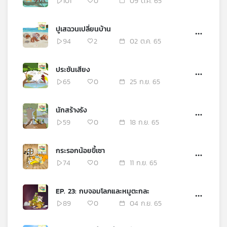
101
0
09 ต.ค. 65
เครือ
ข่าย
ปูเสฉวนเปลี่ยนบ้าน
วิทยุ
94
2
02 ต.ค. 65
ไทย
พี
บี
ประชันเสียง
เอส
65
0
25 ก.ย. 65
นักสร้างรัง
แผนที่
59
0
18 ก.ย. 65
วิทยุ
เครือ
ข่าย
กระรอกน้อยขี้เซา
74
0
11 ก.ย. 65
EP. 23: กบจอมโลภและหมูตะกละ
89
0
04 ก.ย. 65