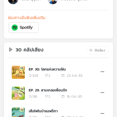
คุณ
ช่องทางรับฟังเพิ่มเติม
เพลง
บทความ
30 คลิปเสียง
จัดเรียง
ข่าว
และ
EP. 30: โลกแห่งความฝัน
กิจกรรม
528
2
23 ต.ค. 65
EP. 29: สามเกลอเพื่อนรัก
เกี่ยว
136
2
16 ต.ค. 65
กับ
เรา
เสือไฟในป่าแอฟริกา