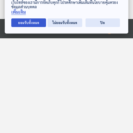
ดาวน์โหลด Thai PBS Podcast Application
เว็บไซต์ของเรามีการจัดเก็บคุกกี้ โปรดศึกษาเพิ่มเติมที่นโยบายคุ้มครอง
ข้อมูลส่วนบุคคล
EP. 11: ครัวของฉัน วันหาอาหาร
เพิ่มเติม
2,173
1
12 มิ.ย. 65
ยอมรับทั้งหมด
ไม่ยอมรับทั้งหมด
ปิด
Ⓒ 2020 องค์การกระจายเสียงและแพร่ภาพสาธารณะแห่งประเทศไทย
พอตคาสต์ที่เกี่ยวข้อง
06:59
28:02
ของขวัญของน้ำพระทัย
EP. 1996: ทำไมสัตว์ป่าไม่