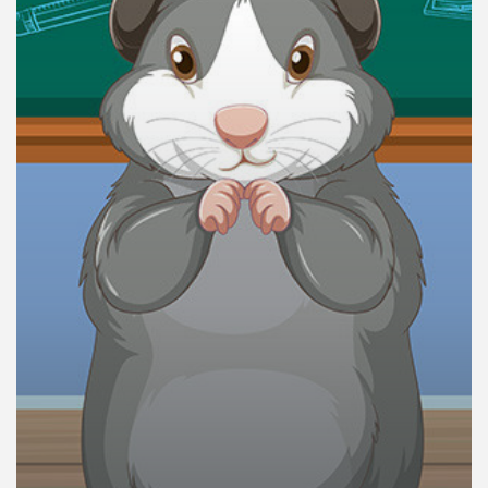
คุณ
เพลง
บทความ
ข่าว
และ
กิจกรรม
เกี่ยว
กับ
เรา