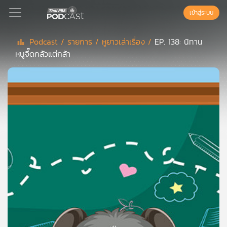
เข้าสู่ระบบ
Podcast /
รายการ /
หูยาวเล่าเรื่อง /
EP. 138: นิทาน
หนูจี๊ดกลัวแต่กล้า
Podcast
เพล
ย์
ลิ
สต์
แนะนำ
เพล
ย์
ลิ
สต์
ของ