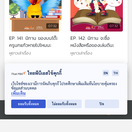
07:32
07:32
EP. 141: นิทาน ของบนโต๊ะ
EP. 142: นิทาน จะซื้อ
ครูนกแก้วหายไปไหนนะ
หนังสือหรือของเล่นดีนะ
หูยาวเล่าเรื่อง
หูยาวเล่าเรื่อง
ไทยพีบีเอสใช้คุกกี้
EN
TH
ตอนที่เกี่ยวข้อง
ดาวน์โหลด Thai PBS Podcast Application
เว็บไซต์ของเรามีการจัดเก็บคุกกี้ โปรดศึกษาเพิ่มเติมที่นโยบายคุ้มครอง
ข้อมูลส่วนบุคคล
เพิ่มเติม
ยอมรับทั้งหมด
ไม่ยอมรับทั้งหมด
ปิด
Ⓒ 2020 องค์การกระจายเสียงและแพร่ภาพสาธารณะแห่งประเทศไทย
07:32
07:32