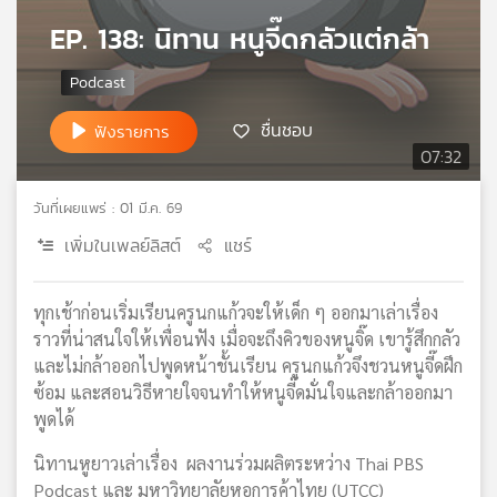
เครือ
EP. 138: นิทาน หนูจี๊ดกลัวแต่กล้า
ข่าย
วิทยุ
ไทย
พี
ชื่นชอบ
ฟังรายการ
บี
07:32
เอส
วันที่เผยแพร่ : 01 มี.ค. 69
เพิ่มในเพลย์ลิสต์
แชร์
แผนที่
วิทยุ
เครือ
ทุกเช้าก่อนเริ่มเรียนครูนกแก้วจะให้เด็ก ๆ ออกมาเล่าเรื่อง
ข่าย
ราวที่น่าสนใจให้เพื่อนฟัง เมื่อจะถึงคิวของหนูจิ๊ด เขารู้สึกกลัว
และไม่กล้าออกไปพูดหน้าชั้นเรียน ครูนกแก้วจึงชวนหนูจี๊ดฝึก
ซ้อม และสอนวิธีหายใจจนทำให้หนูจี๊ดมั่นใจและกล้าออกมา
พูดได้
นิทานหูยาวเล่าเรื่อง ผลงานร่วมผลิตระหว่าง Thai PBS
Podcast และ มหาวิทยาลัยหอการค้าไทย (UTCC)