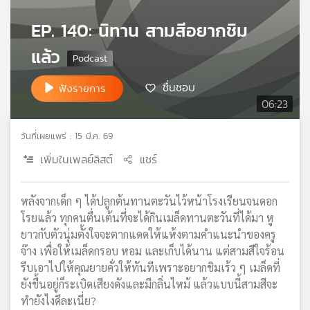
เครือ
EP. 140: นิทาน สามสีอยากชิม
ข่าย
วิทยุ
แล้ว
ไทย
พี
ชื่นชอบ
ฟังรายการ
บี
06:23
เอส
วันที่เผยแพร่ : 15 มี.ค. 69
แผนที่
เพิ่มในเพลย์ลิสต์
แชร์
วิทยุ
เครือ
หลังจากเด็ก ๆ ได้ปลูกต้นทานตะวันไว้หน้าโรงเรียนจนดอก
ข่าย
โรยแล้ว ทุกคนตื่นเต้นที่จะได้กินเมล็ดทานตะวันที่ได้มา หู
ยาวกับตัวนุ่มตั้งใจจะตากแดดให้แห้งตามคำแนะนำของครู
จ๊าง เพื่อให้เมล็ดกรอบ หอม และเก็บได้นาน แต่สามสีใจร้อน
รีบเอาไปให้คุณยายคั่วให้ทันทีเพราะอยากชิมเร้ว ๆ เมล็ดที่
ยังชื้นอยู่ก็ระเบิดเสียงดังและมีกลิ่นไหม้ แล้วแบบนี้สามสีจะ
ทำยังไงดีละเนี่ย?