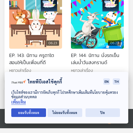
06:23
06:23
EP. 143: นิทาน ครูตาโต
EP. 144: นิทาน นั่งรถเข็น
สอนให้เป็นเพื่อนที่ดี
เล่นน้ำวันสงกรานต์
หูยาวเล่าเรื่อง
หูยาวเล่าเรื่อง
ไทยพีบีเอสใช้คุกกี้
EN
TH
ดาวน์โหลด Thai PBS Podcast Application
เว็บไซต์ของเรามีการจัดเก็บคุกกี้ โปรดศึกษาเพิ่มเติมที่นโยบายคุ้มครอง
ตอนที่เกี่ยวข้อง
ข้อมูลส่วนบุคคล
เพิ่มเติม
ยอมรับทั้งหมด
ไม่ยอมรับทั้งหมด
ปิด
Ⓒ 2020 องค์การกระจายเสียงและแพร่ภาพสาธารณะแห่งประเทศไทย