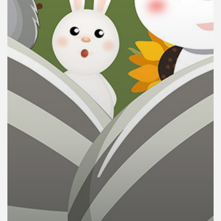
คุณ
เพลง
บทความ
ข่าว
และ
กิจกรรม
เกี่ยว
กับ
เรา