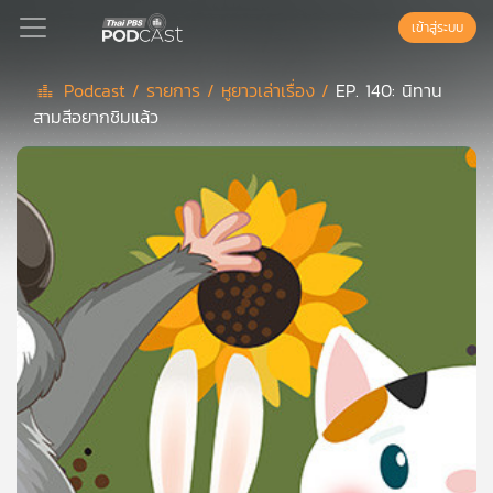
เข้าสู่ระบบ
Podcast /
รายการ /
หูยาวเล่าเรื่อง /
EP. 140: นิทาน
สามสีอยากชิมแล้ว
Podcast
เพล
ย์
ลิ
สต์
แนะนำ
เพล
ย์
ลิ
สต์
ของ