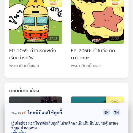
27:53
27:53
EP. 2059: ทำไมรถไฟถึง
EP. 2060: ทำไมจึงเกิด
เรียกว่ารถไฟ
ดาวตกนะ
พระอาทิตย์ยิ้มแฉ่ง
พระอาทิตย์ยิ้มแฉ่ง
ตอนที่เกี่ยวข้อง
ไทยพีบีเอสใช้คุกกี้
EN
TH
ดาวน์โหลด Thai PBS Podcast Application
เว็บไซต์ของเรามีการจัดเก็บคุกกี้ โปรดศึกษาเพิ่มเติมที่นโยบายคุ้มครอง
ข้อมูลส่วนบุคคล
เพิ่มเติม