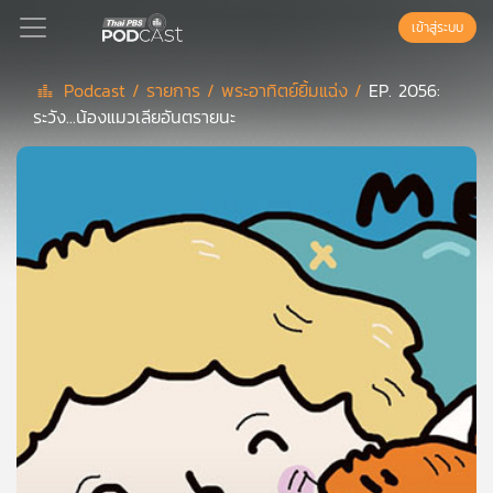
เข้าสู่ระบบ
Podcast /
รายการ /
พระอาทิตย์ยิ้มแฉ่ง /
EP. 2056:
ระวัง...น้องแมวเลียอันตรายนะ
Podcast
เพล
ย์
ลิ
สต์
แนะนำ
เพล
ย์
ลิ
สต์
ของ