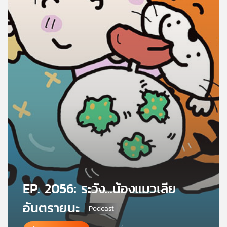
คุณ
เพลง
บทความ
ข่าว
และ
กิจกรรม
เกี่ยว
EP. 2056: ระวัง...น้องแมวเลีย
กับ
เรา
อันตรายนะ