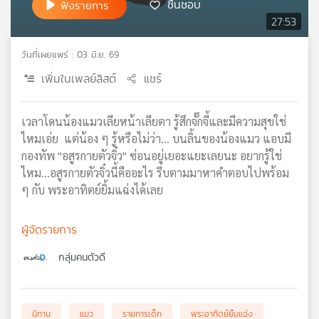
ชื่นชอบ
ฟังรายการ
เครือ
27:53
ข่าย
วิทยุ
วันที่เผยแพร่ : 03 มิ.ย. 69
ไทย
เพิ่มในเพลย์ลิสต์
แชร์
พี
บี
เอส
เวลาโดนน้องแมวเลียหน้าเลียตา รู้สึกจั๊กจี้และมีความสุขใช่
ไหมเอ่ย แต่น้อง ๆ รู้หรือไม่ว่า... บนลิ้นของน้องแมว แอบมี
กองทัพ "อสูรกายตัวจิ๋ว" ซ่อนอยู่เยอะแยะเลยนะ อยากรู้ใช่
แผนที่
ไหม…อสูรกายตัวจิ๋วนี้คืออะไร รีบตามมาหาคำตอบไปพร้อม
วิทยุ
ๆ กับ พระอาทิตย์ยิ้มแฉ่งได้เลย
เครือ
ข่าย
ผู้จัดรายการ
กลุ่มคนตัวดี
นิทาน
แมว
รายการเด็ก
พระอาทิตย์ยิ้มแฉ่ง