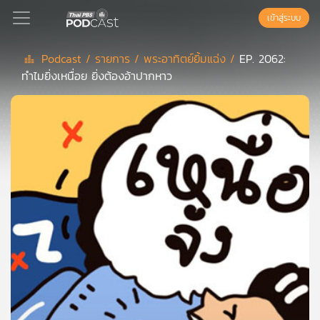
เข้าสู่ระบบ
Podcast /
รายการ /
พระอาทิตย์ยิ้มแฉ่ง /
EP. 2062:
ทำไมยิ่งเหนื่อย ยิ่งต้องอ้าปากหาว
Podcast
เพล
ย์
ลิ
สต์
แนะนำ
เพล
ย์
ลิ
สต์
ของ