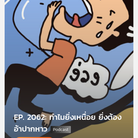
คุณ
เพลง
บทความ
ข่าว
และ
กิจกรรม
เกี่ยว
EP. 2062: ทำไมยิ่งเหนื่อย ยิ่งต้อง
กับ
เรา
อ้าปากหาว