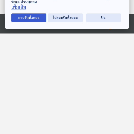
ข้อมูลส่วนบุคคล
เพิ่มเติม
ยอมรับทั้งหมด
ไม่ยอมรับทั้งหมด
ปิด
27:47
27:47
Ⓒ 2020 องค์การกระจายเสียงและแพร่ภาพสาธารณะแห่งประเทศไทย
EP. 216: ตัวอะไรตั้งท้องนาน
EP. 5: ล่องไพร เทวรูปชาว
ที่สุด
อินคา
นานาสัตว์สารพัดเสียง
ห้องสมุดหลังไมค์
27:47
27:47
EP. 7: ทุ่งมหาราช
EP. 2000: เชื่อไหม?
ร่างกายเราเรืองแสงได้
ห้องสมุดหลังไมค์
พระอาทิตย์ยิ้มแฉ่ง