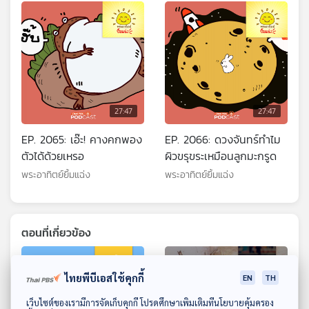
27:47
27:47
EP. 2065: เอ๊ะ! คางคกพอง
EP. 2066: ดวงจันทร์ทำไม
ตัวได้ด้วยเหรอ
ผิวขรุขระเหมือนลูกมะกรูด
พระอาทิตย์ยิ้มแฉ่ง
พระอาทิตย์ยิ้มแฉ่ง
ตอนที่เกี่ยวข้อง
ไทยพีบีเอสใช้คุกกี้
EN
TH
ดาวน์โหลด Thai PBS Podcast Application
เว็บไซต์ของเรามีการจัดเก็บคุกกี้ โปรดศึกษาเพิ่มเติมที่นโยบายคุ้มครอง