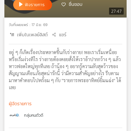
ชื่นชอบ
ฟังรายการ
เครือ
27:47
ข่าย
วิทยุ
วันที่เผยแพร่ : 17 มิ.ย. 69
ไทย
พี
เพิ่มในเพลย์ลิสต์
แชร์
บี
เอส
อยู่ ๆ ก็เกิดเรื่องประหลาดขึ้นกับร่างกาย! พอเราเริ่มเหนื่อย
หรือเริ่มง่วงทีไร ร่างกายต้องคอยสั่งให้เราอ้าปากกว้าง ๆ แล้ว
หาวฟอดใหญ่ทุกทีเลย ถ้าน้อง ๆ อยากรู้ความลับสุดว้าวของ
แผนที่
วิทยุ
สัญญาณเตือนภัยสุดน่ารักนี้ ว่ามีความสำคัญอย่างไร รีบตาม
เครือ
มาหาคำตอบไปพร้อม ๆ กับ "รายการพระอาทิตย์ยิ้มแฉ่ง" ได้
ข่าย
เลย
ผู้จัดรายการ
กลุ่มคนตัวดี