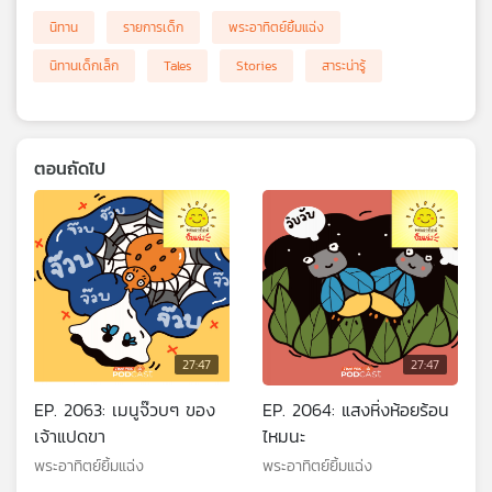
นิทาน
รายการเด็ก
พระอาทิตย์ยิ้มแฉ่ง
นิทานเด็กเล็ก
Tales
Stories
สาระน่ารู้
ตอนถัดไป
27:47
27:47
EP. 2063: เมนูจ๊วบๆ ของ
EP. 2064: แสงหิ่งห้อยร้อน
เจ้าแปดขา
ไหมนะ
พระอาทิตย์ยิ้มแฉ่ง
พระอาทิตย์ยิ้มแฉ่ง