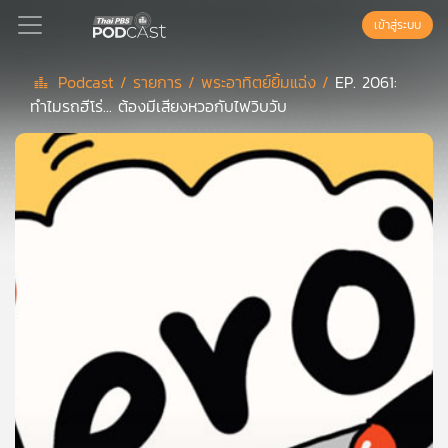
เข้าสู่ระบบ
Podcast /
รายการ /
พระอาทิตย์ยิ้มแฉ่ง /
EP. 2061:
ทำไมรถฮีโร่... ต้องมีเสียงหวอกับไฟวิบวับ
Podcast
เพล
ย์
ลิ
สต์
แนะนำ
เพล
ย์
ลิ
สต์
ของ