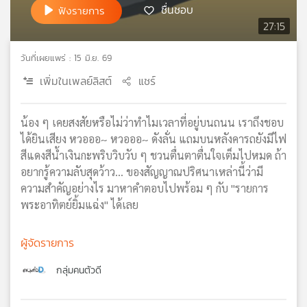
ชื่นชอบ
ฟังรายการ
เครือ
27:15
ข่าย
วิทยุ
วันที่เผยแพร่ : 15 มิ.ย. 69
ไทย
พี
เพิ่มในเพลย์ลิสต์
แชร์
บี
เอส
น้อง ๆ เคยสงสัยหรือไม่ว่าทำไมเวลาที่อยู่บนถนน เราถึงชอบ
ได้ยินเสียง หวอออ~ หวอออ~ ดังลั่น แถมบนหลังคารถยังมีไฟ
สีแดงสีน้ำเงินกะพริบวิบวับ ๆ ชวนตื่นตาตื่นใจเต็มไปหมด ถ้า
แผนที่
วิทยุ
อยากรู้ความลับสุดว้าว... ของสัญญาณปริศนาเหล่านี้ว่ามี
เครือ
ความสำคัญอย่างไร มาหาคำตอบไปพร้อม ๆ กับ "รายการ
ข่าย
พระอาทิตย์ยิ้มแฉ่ง" ได้เลย
ผู้จัดรายการ
กลุ่มคนตัวดี