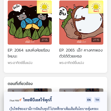
27:15
27:15
EP. 2064: แสงหิ่งห้อยร้อน
EP. 2065: เอ๊ะ! คางคกพอง
ไหมนะ
ตัวได้ด้วยเหรอ
พระอาทิตย์ยิ้มแฉ่ง
พระอาทิตย์ยิ้มแฉ่ง
ตอนที่เกี่ยวข้อง
ไทยพีบีเอสใช้คุกกี้
EN
TH
ดาวน์โหลด Thai PBS Podcast Application
เว็บไซต์ของเรามีการจัดเก็บคุกกี้ โปรดศึกษาเพิ่มเติมที่นโยบายคุ้มครอง