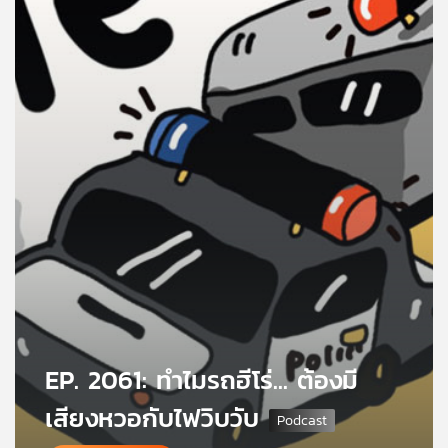
คุณ
เพลง
บทความ
ข่าว
และ
กิจกรรม
เกี่ยว
EP. 2061: ทำไมรถฮีโร่... ต้องมี
กับ
เรา
เสียงหวอกับไฟวิบวับ