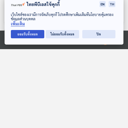
คนสุดท้าย
เหลืองคนสุดท้าย
ไทยพีบีเอสใช้คุกกี้
EN
TH
ห้องสมุดหลังไมค์
ห้องสมุดหลังไมค์
ดาวน์โหลด Thai PBS Podcast Application
เว็บไซต์ของเรามีการจัดเก็บคุกกี้ โปรดศึกษาเพิ่มเติมที่นโยบายคุ้มครอง
ข้อมูลส่วนบุคคล
เพิ่มเติม
ยอมรับทั้งหมด
ไม่ยอมรับทั้งหมด
ปิด
ตอนที่เกี่ยวข้อง
Ⓒ 2020 องค์การกระจายเสียงและแพร่ภาพสาธารณะแห่งประเทศไทย
41:05
41:05
EP. 163: ณัฏฐา | รอบ
EP. 10: ล่องไพร เสือกึ่ง
13.00 | วันเด็ก 2569
พุทธกาล
Podcaster ตัวน้อย
ห้องสมุดหลังไมค์