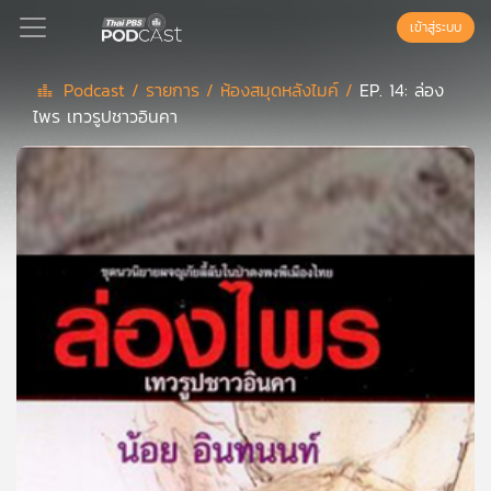
เข้าสู่ระบบ
Podcast /
รายการ /
ห้องสมุดหลังไมค์ /
EP. 14: ล่อง
ไพร เทวรูปชาวอินคา
Podcast
เพล
ย์
ลิ
สต์
แนะนำ
เพล
ย์
ลิ
สต์
ของ