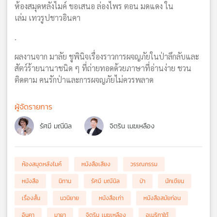
ห้องสมุดหลังไมค์ ขอเสนอ ล่องไพร ตอน มดแดง ใน
เล่ม เทวรูปชาวอินคา
.
ผลงานจาก มาลัย ชูพินิจเรื่องราวการผจญภัยในป่าลึกลับและ
สัตว์ร้ายนานาชนิด ๆ ที่ถ่ายทอดด้วยภาษาที่อ่านง่าย ชวน
ติดตาม คนรักป่าและการผจญภัยไม่ควรพลาด
ผู้จัดรายการ
รัศมี มณีนิล
จิตริน เมฆเหลือง
ห้องสมุดหลังไมค์
หนังสือเสียง
วรรณกรรม
หนังสือ
นิทาน
รัศมี มณีนิล
ป่า
นักเขียน
เรื่องสั้น
นวนิยาย
หนังสือเก่า
หนังสือสมัยก่อน
อินคา
มายา
จิตริน เมฆเหลือง
อเมริกาใต้