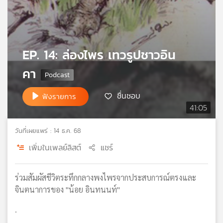
เครือ
ข่าย
วิทยุ
ไทย
EP. 14: ล่องไพร เทวรูปชาวอิน
พี
บี
คา
เอส
ชื่นชอบ
ฟังรายการ
41:05
แผนที่
วิทยุ
วันที่เผยแพร่ : 14 ธ.ค. 68
เครือ
ข่าย
เพิ่มในเพลย์ลิสต์
แชร์
ร่วมสัมผัสชีวิตระทึกกลางพงไพรจากประสบการณ์ตรงและ
จินตนาการของ "น้อย อินทนนท์"
.