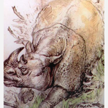
คุณ
เพลง
บทความ
ข่าว
และ
กิจกรรม
เกี่ยว
กับ
เรา