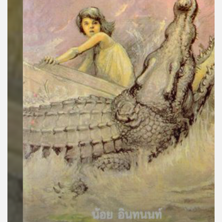
คุณ
เพลง
บทความ
ข่าว
และ
กิจกรรม
เกี่ยว
กับ
เรา