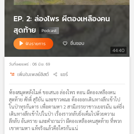
เครือ
ข่าย
EP. 2: ล่องไพร ผีตองเหลืองคน
วิทยุ
ไทย
สุดท้าย
พี
บี
ชื่นชอบ
ฟังรายการ
เอส
44:40
วันที่เผยแพร่ : 06 มิ.ย. 69
แผนที่
เพิ่มในเพลย์ลิสต์
แชร์
วิทยุ
เครือ
ข่าย
ห้องสมุดหลังไมค์ ขอเสนอ ล่องไพร ตอน ผีตองเหลืองคน
สุดท้าย ศักดิ์ สุริยัน และชาวคณะ ต้องออกเดินทางลึกเข้าไป
ในป่าทุรกันดาร เพื่อตามหา 2 สามีภรรยาชาวเยอรมัน แต่ยิ่ง
เดินทางลึกเข้าไปในป่า เรื่องราวกลับยิ่งเต็มไปด้วยความ
ลึกลับ อันตราย และคำถามว่า ผีตองเหลืองคนสุดท้าย ที่พวก
เขาตามหา แท้จริงแล้วคือใครกันแน่