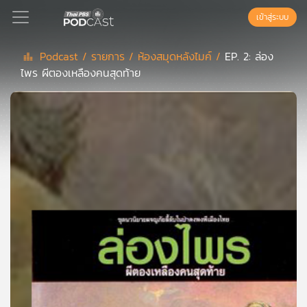
เข้าสู่ระบบ
Podcast /
รายการ /
ห้องสมุดหลังไมค์ /
EP. 2: ล่อง
ไพร ผีตองเหลืองคนสุดท้าย
Podcast
เพล
ย์
ลิ
สต์
แนะนำ
เพล
ย์
ลิ
สต์
ของ