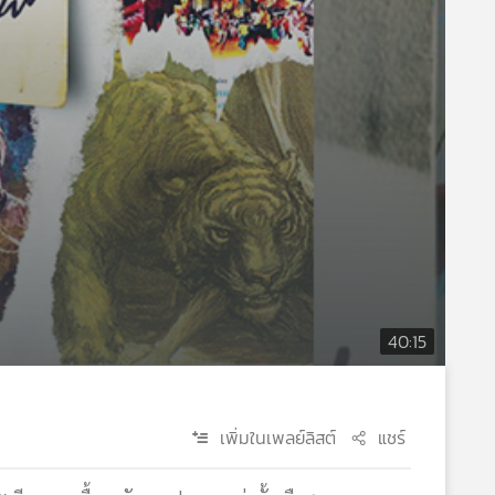
40:15
เพิ่มในเพลย์ลิสต์
แชร์