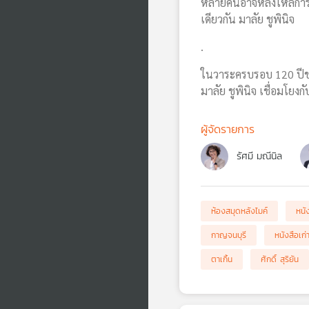
หลายคนอาจหลงใหลการผจญ
เดียวกัน มาลัย ชูพินิจ
.
ในวาระครบรอบ 120 ปีชา
มาลัย ชูพินิจ เชื่อมโย
ผู้จัดรายการ
รัศมี มณีนิล
ห้องสมุดหลังไมค์
หนั
กาญจนบุรี
หนังสือเก่
ตาเกิ้น
ศักดิ์ สุริยัน