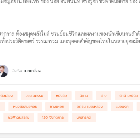
ภัยใน ล่องไพร ของ น้อย อินทนนท์ หรือรู้จัก ชั่วฟ้าดินสลาย ของ #
ตกาล ห้องสมุดหลังไมค์ ชวนย้อนชีวิตและผลงานของนักเขียนคนสำคัญ ผู
งกับทั้งประวัติศาสตร์ วรรณกรรม และบุคคลสำคัญของไทยในหลายยุคสมัย
จิตริน เมฆเหลือง
งสือเสียง
วรรณกรรม
หนังสือ
นิทาน
ช้าง
รัศมี มณีนิล
า
หนังสือสมัยก่อน
ช้างเผือก
จิตริน เมฆเหลือง
แม่อนงค์
ชั่วฟ้าดินสลาย
120 ปีชาตกาล
นักสารคดี