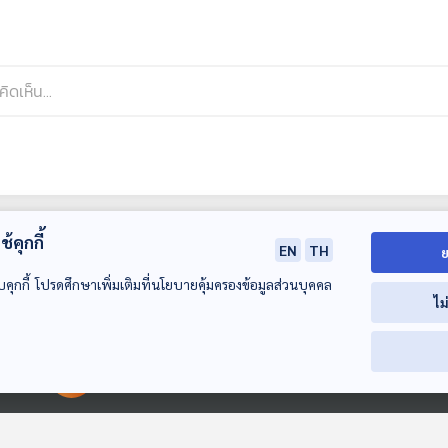
้คุกกี้
EN
TH
ย
บคุกกี้ โปรดศึกษาเพิ่มเติมที่นโยบายคุ้มครองข้อมูลส่วนบุคคล
ไม
00:00:00
00:00:00
40:15
40:15
4
EP. 1: ล่องไพร ผีตอง
EP. 2: ล่องไพร ผีต
EP. 3: ล่องไพร