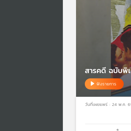
สารคดี ฉบับพิเ
ฟังรายการ
วันที่เผยแพร่ : 24 พ.ค. 