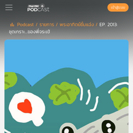
เข้าสู่ระบบ
Podcast /
รายการ /
พระอาทิตย์ยิ้มแฉ่ง /
EP. 2013:
ชุดเกราะ...ของพี่จระเข้
Podcast
เพล
ย์
ลิ
สต์
แนะนำ
เพล
ย์
ลิ
สต์
ของ