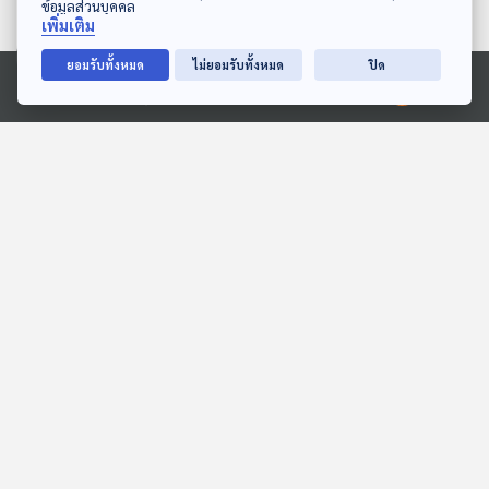
ข้อมูลส่วนบุคคล
เพิ่มเติม
ยอมรับทั้งหมด
ไม่ยอมรับทั้งหมด
ปิด
28:23
28:23
Ⓒ 2020 องค์การกระจายเสียงและแพร่ภาพสาธารณะแห่งประเทศไทย
EP. 2062: ทำไมยิ่งเหนื่อย
EP. 21: ล่องไพร มนุษย์
ยิ่งต้องอ้าปากหาว
หิมพานต์
พระอาทิตย์ยิ้มแฉ่ง
ห้องสมุดหลังไมค์
28:23
28:23
EP. 155: ภูริชญา วงศ์ถิร
EP. 139: นิทาน ทานตะวัน
วัฒน์ | รอบ 11.00 | วันเด็ก
ทรงพลัง
2569
Podcaster ตัวน้อย
หูยาวเล่าเรื่อง