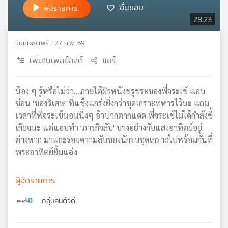
ชื่นชอบ
ฟังรายการ
เครือ
28:23
ข่าย
วิทยุ
วันที่เผยแพร่ : 27 ก.พ. 69
ไทย
พี
เพิ่มในเพลย์ลิสต์
แชร์
บี
เอส
น้อง ๆ รู้หรือไม่ว่า...ภายใต้ผิวหนังขรุขระของพี่จระเข้ แอบ
ซ่อน 'ของวิเศษ' ที่แข็งแกร่งยิ่งกว่าชุดเกราะทหารไว้นะ แถม
เวลาที่พี่จระเข้นอนนิ่งๆ อ้าปากตากแดด พี่จระเข้ไม่ได้กำลังขี้
แผนที่
วิทยุ
เกียจนะ แต่แอบทำ 'ภารกิจลับ' บางอย่างกับแสงอาทิตย์อยู่
เครือ
ต่างหาก มาแกะรอยความลับของนักรบชุดเกราะไปพร้อมกันที่
ข่าย
พระอาทิตย์ยิ้มแฉ่ง
ผู้จัดรายการ
กลุ่มคนตัวดี