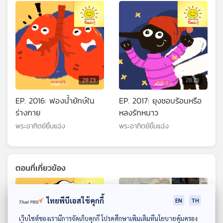
28:23
28:23
EP. 2016: ฟองน้ำยักษ์ใน
EP. 2017: ยุงชอบร้อนหรือ
ร่างกาย
หลงรักหนาว
พระอาทิตย์ยิ้มแฉ่ง
พระอาทิตย์ยิ้มแฉ่ง
ตอนที่เกี่ยวข้อง
ไทยพีบีเอสใช้คุกกี้
EN
TH
ดาวน์โหลด Thai PBS Podcast Application
เว็บไซต์ของเรามีการจัดเก็บคุกกี้ โปรดศึกษาเพิ่มเติมที่นโยบายคุ้มครอง