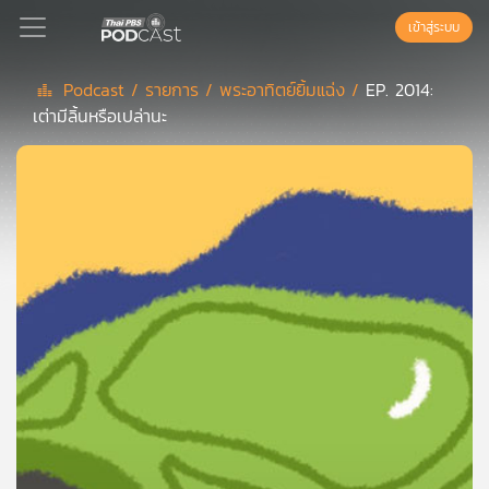
เข้าสู่ระบบ
Podcast /
รายการ /
พระอาทิตย์ยิ้มแฉ่ง /
EP. 2014:
เต่ามีลิ้นหรือเปล่านะ
Podcast
เพล
ย์
ลิ
สต์
แนะนำ
เพล
ย์
ลิ
สต์
ของ