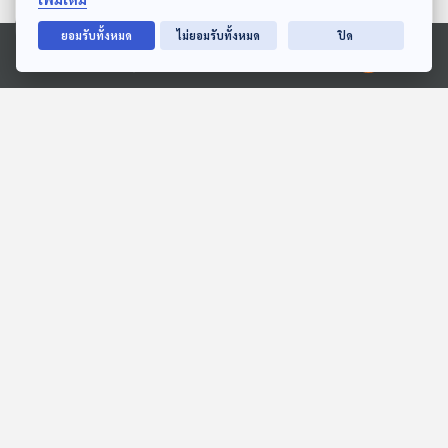
27:31
27:31
ยอมรับทั้งหมด
ไม่ยอมรับทั้งหมด
ปิด
Ⓒ 2020 องค์การกระจายเสียงและแพร่ภาพสาธารณะแห่งประเทศไทย
มดแดงไม่มีเหล็กใน... แล้ว
EP. 1984: ตั๊กแตนใช้แขน
ทำไมกัดเจ็บจี๊ด
ยักษ์จับเหยื่อได้ยังไง
พระอาทิตย์ยิ้มแฉ่ง
พระอาทิตย์ยิ้มแฉ่ง
27:31
27:31
EP. 2053: ทำไมอาหาร 5
EP. 2054: วอลรัสตัวเมียมี
หมู่...ต้องมีวิตามินและเกลือ
เขี้ยวหรือเปล่านะ
แร่นะ
พระอาทิตย์ยิ้มแฉ่ง
พระอาทิตย์ยิ้มแฉ่ง