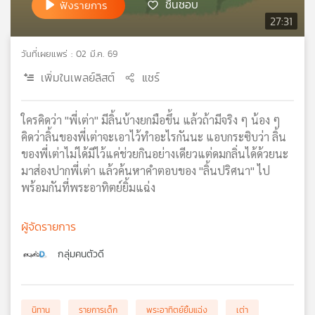
ชื่นชอบ
ฟังรายการ
เครือ
27:31
ข่าย
วิทยุ
วันที่เผยแพร่ : 02 มี.ค. 69
ไทย
เพิ่มในเพลย์ลิสต์
แชร์
พี
บี
เอส
ใครคิดว่า "พี่เต่า" มีลิ้นบ้างยกมือขึ้น แล้วถ้ามีจริง ๆ น้อง ๆ
คิดว่าลิ้นของพี่เต่าจะเอาไว้ทำอะไรกันนะ แอบกระซิบว่า ลิ้น
ของพี่เต่าไม่ได้มีไว้แค่ช่วยกินอย่างเดียวแต่ดมกลิ่นได้ด้วยนะ
แผนที่
มาส่องปากพี่เต่า แล้วค้นหาคำตอบของ "ลิ้นปริศนา" ไป
วิทยุ
พร้อมกันที่พระอาทิตย์ยิ้มแฉ่ง
เครือ
ข่าย
ผู้จัดรายการ
กลุ่มคนตัวดี
นิทาน
รายการเด็ก
พระอาทิตย์ยิ้มแฉ่ง
เต่า