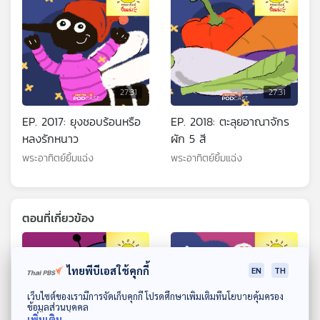
27:31
27:31
EP. 2017: ยุงชอบร้อนหรือ
EP. 2018: ตะลุยอาณาจักร
หลงรักหนาว
ผัก 5 สี
พระอาทิตย์ยิ้มแฉ่ง
พระอาทิตย์ยิ้มแฉ่ง
ตอนที่เกี่ยวข้อง
ไทยพีบีเอสใช้คุกกี้
EN
TH
ดาวน์โหลด Thai PBS Podcast Application
เว็บไซต์ของเรามีการจัดเก็บคุกกี้ โปรดศึกษาเพิ่มเติมที่นโยบายคุ้มครอง
ข้อมูลส่วนบุคคล
เพิ่มเติม