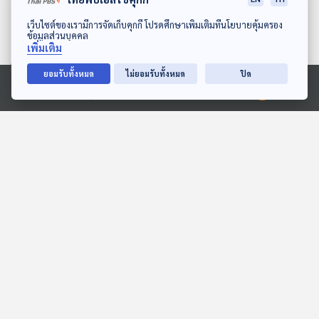
ไม่ถูกปาก ทำอย่างไรดี
33
0
22 ก.พ. 65
ดาวน์โหลด Thai PBS Podcast Application
เว็บไซต์ของเรามีการจัดเก็บคุกกี้ โปรดศึกษาเพิ่มเติมที่นโยบายคุ้มครอง
ข้อมูลส่วนบุคคล
เพิ่มเติม
กาแฟแก้ง่วง ดื่มกาแฟถ้าฤทธิ์
ของคาเฟอีนหมดอย่างกระทันหัน
ยอมรับทั้งหมด
ไม่ยอมรับทั้งหมด
ปิด
จะเกิดอะไรขึ้น
39
1
21 ก.พ. 65
Ⓒ 2020 องค์การกระจายเสียงและแพร่ภาพสาธารณะแห่งประเทศไทย
คาเฟอีนคืออะไร เมื่อมีประโยชน์ก็
มีโทษได้
49
0
18 ก.พ. 65
พอตคาสต์ที่เกี่ยวข้อง