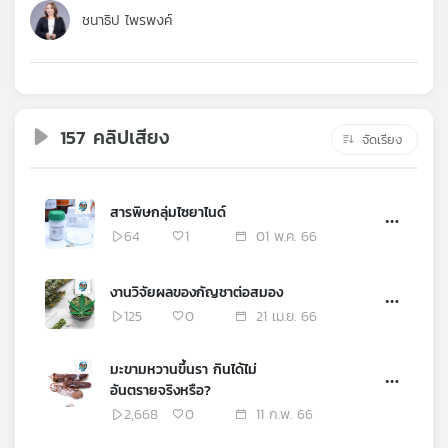
คุณ
ชนาธิป ไพรพงค์
เพลง
157 คลิปเสียง
จัดเรียง
บทความ
สารพิษกลุ่มไซยาไนด์
ข่าว
64
1
01 พ.ค. 66
และ
กิจกรรม
งานวิจัยผลของกัญชาต่อสมอง
125
0
21 เม.ย. 66
เกี่ยว
มะขามหวานขึ้นรา กินได้ไม่
กับ
อันตรายจริงหรือ?
เรา
2,668
0
11 ก.พ. 66