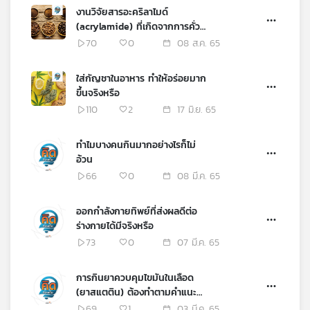
งานวิจัยสารอะคริลาไมด์
เครือ
(acrylamide) ที่เกิดจากการคั่ว
ข่าย
กาแฟ
70
0
08 ส.ค. 65
วิทยุ
ไทย
พี
ใส่กัญชาในอาหาร ทำให้อร่อยมาก
บี
ขึ้นจริงหรือ
เอส
110
2
17 มิ.ย. 65
ทำไมบางคนกินมากอย่างไรก็ไม่
แผนที่
อ้วน
วิทยุ
66
0
08 มี.ค. 65
เครือ
ข่าย
ออกกำลังกายทิพย์ที่ส่งผลดีต่อ
ร่างกายได้มีจริงหรือ
73
0
07 มี.ค. 65
การกินยาควบคุมไขมันในเลือด
(ยาสแตติน) ต้องทำตามคำแนะนำ
ของแพทย์อย่างเคร่งครัดจริงหรือ
69
1
03 มี.ค. 65