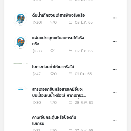
ดื่มน้ำเก๊กฮวยได้สารพิษจริงหรือ
201
0
03 มี.ค. 65
แผ่นแปะจมูกแก้นอนกรนได้จริง
หรือ
277
1
02 มี.ค. 65
ใบกระท่อมทำให้เมาหรือไม่
47
0
01 มี.ค. 65
สารไดออกซินหรือสารเคมีอื่นจะ
ปนเปื้อนในน้ำหรือไม่ หากเอาขวด
น้ำพลาสติกแช่ตู้เย็นจนเป็นน้ำแข็ง
30
0
28 ก.พ. 65
คาเฟอีนกระตุ้นหรือป้องกัน
ไมเกรน
37
0
27 ก.พ. 65