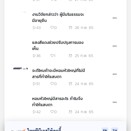
งานวิจัยกล่าวว่า ผู้มีมโนธรรมจะ
มีอายุยืน
43
0
26 ก.พ. 65
แสงสีแดงช่วยปรับปรุงการมอง
เห็น
36
1
25 ก.พ. 65
จะดีไหมถ้าจะมีหอมหัวใหญ่ที่ไม่มี
สารที่ทำให้แสบตา
51
0
24 ก.พ. 65
หอมหัวใหญ่มีสารอะไร ทำไมจึง
ทำให้แสบตา
42
0
24 ก.พ. 65
เมื่อนมถั่วเหลืองแบบผงสำเร็จรูป
ไทยพีบีเอสใช้คุกกี้
EN
TH