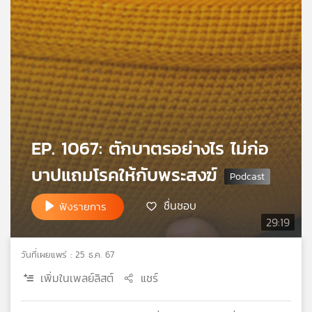
เครือ
ข่าย
วิทยุ
ไทย
พี
บี
เอส
EP. 1067: ตักบาตรอย่างไร ไม่ก่อ
แผนที่
บาปแถมโรคให้กับพระสงฆ์
วิทยุ
เครือ
ชื่นชอบ
ข่าย
ฟังรายการ
29:19
วันที่เผยแพร่ : 25 ธ.ค. 67
เพิ่มในเพลย์ลิสต์
แชร์