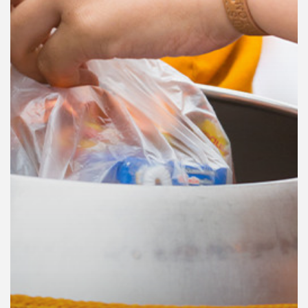
คุณ
เพลง
บทความ
ข่าว
และ
กิจกรรม
เกี่ยว
กับ
เรา