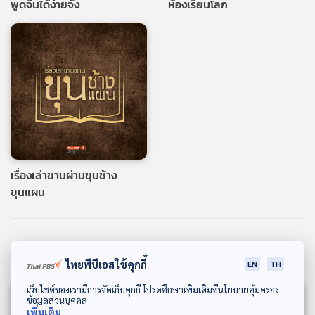
พูดจีนได้ง่ายจัง
ห้องเรียนโลก
เรื่องเล่าขานผ่านขุนช้าง
ขุนแผน
วาไรตี้และไลฟ์สไตล์
ไทยพีบีเอสใช้คุกกี้
EN
TH
ดาวน์โหลด Thai PBS Podcast Application
เว็บไซต์ของเรามีการจัดเก็บคุกกี้ โปรดศึกษาเพิ่มเติมที่นโยบายคุ้มครอง
ข้อมูลส่วนบุคคล
เพิ่มเติม