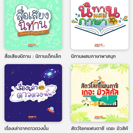
คุณ
เพลง
บทความ
สื่อเสียงนิทาน : นิทานเด็กเล็ก
นิทานผสมภาษาพาสนุก
ข่าว
และ
กิจกรรม
เกี่ยว
กับ
เรา
เรื่องเล่าจากดาวดวงนั้น
สัตว์โลกแฟนตาซี เดอะ มิวสิคั