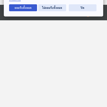
ยอมรับทั้งหมด
ไม่ยอมรับทั้งหมด
ปิด
Ⓒ 2020 องค์การกระจายเสียงและแพร่ภาพสาธารณะแห่งประเทศไทย
คดีฉาว...เมื่อคราวก่อน
เล่ารอบโลก
โรงหมอ
Made My Day วันนี้ดีที่สุด