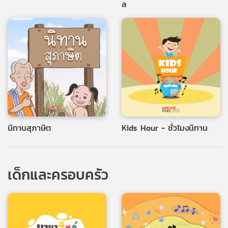
ล
เครือ
ข่าย
วิทยุ
ไทย
พี
บี
เอส
แผนที่
นิทานสุภาษิต
Kids Hour - ชั่วโมงนิทาน
วิทยุ
เครือ
ข่าย
เด็กและครอบครัว