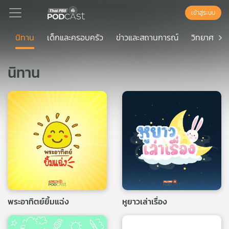
เข้าสู่ระบบ
นิทาน
เด็กและครอบครัว
ข่าวและสถานการณ์
วิทยาศาสตร
Podcast
นิทาน
เพล
ย์
ลิ
สต์
แนะนำ
เพล
ย์
ลิ
พระอาทิตย์ยิ้มแฉ่ง
หูยาวเล่าเรื่อง
สต์
ของ