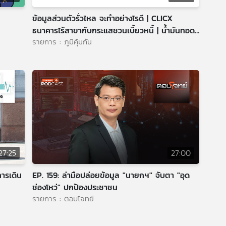
ข้อมูลส่วนตัวรั่วไหล จะทำอย่างไรดี | CLICX
ธนาคารไร้สาขากับกระแสชวนเบี้ยวหนี้ | น้ำมันทอด
รายการ : ภูมิคุ้มกัน
ใช้ซ้ำ มีสาร PAH
27:25
27:00
ารเดิน
EP. 159: ล่ามือปล่อยข้อมูล "นายกฯ" จับตา "อุด
ช่องโหว่" ปกป้องประชาชน
รายการ : ตอบโจทย์