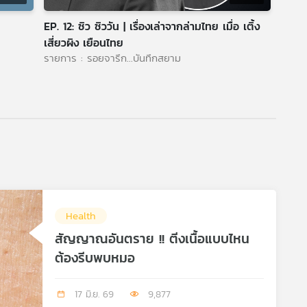
EP. 12: ซิว ซิววัน | เรื่องเล่าจากล่ามไทย เมื่อ เติ้ง
เสี่ยวผิง เยือนไทย
รายการ : รอยจารึก...บันทึกสยาม
Health
สัญญาณอันตราย !! ติ่งเนื้อแบบไหน
ต้องรีบพบหมอ
17 มิ.ย. 69
9,877