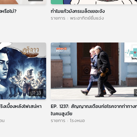
หรือไม่?
ทำไมแก้วมังกรเมล็ดเยอะจัง
รายการ : พระอาทิตย์ยิ้มแฉ่ง
31:33
ิงเบื้องหลังไฟเสน่หา
EP. 1237: สัญญาณเตือนก่อโรคจากท่าทางก
ในคนสูงวัย
่อน
รายการ : โรงหมอ