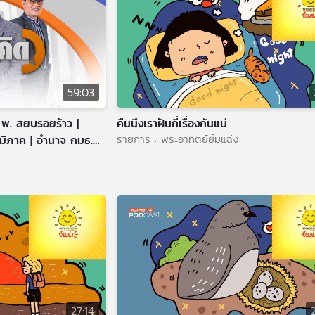
59:03
 พ. สยบรอยร้าว |
คืนนึงเราฝันกี่เรื่องกันแน่
รายการ : พระอาทิตย์ยิ้มแฉ่ง
มิภาค | อำนาจ กมธ.
27:14