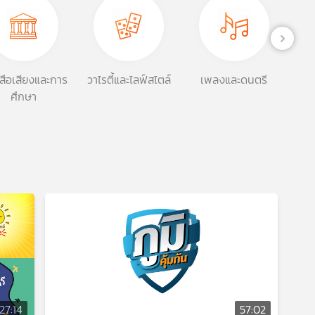
สือเสียงและการ
วาไรตี้และไลฟ์สไตล์
เพลงและดนตรี
วิถี
ศึกษา
27:14
57:02