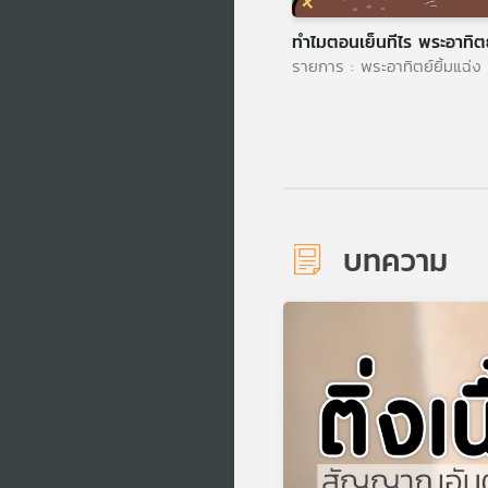
ทำไมตอนเย็นทีไร พระอาทิต
รายการ : พระอาทิตย์ยิ้มแฉ่ง
บทความ