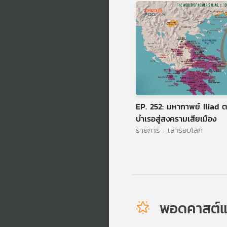
EP. 252: มหากาพย์ Iliad ต
บำเรอสู่สงครามเสียเมือง
รายการ : เล่ารอบโลก
พอดคาสต์แ