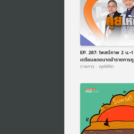
EP. 287: โพสต์ภาพ 2 น.-1
เตรียมลดขนาดข้าราชการภู
รายการ : คุยให้คิด
งบประมาณ