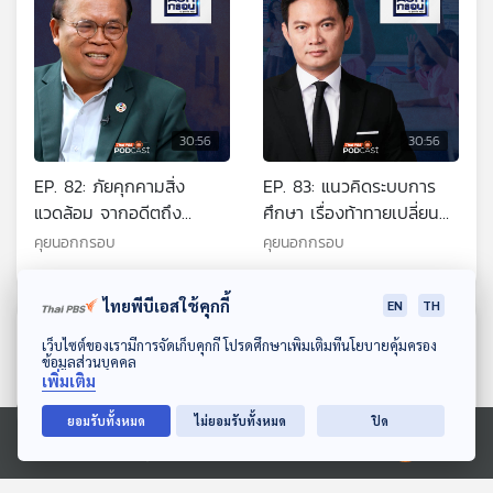
30:56
30:56
EP. 82: ภัยคุกคามสิ่ง
EP. 83: แนวคิดระบบการ
แวดล้อม จากอดีตถึง
ศึกษา เรื่องท้าทายเปลี่ยน
ปัจจุบันและในอนาคต
ประเทศไทย
คุยนอกกรอบ
คุยนอกกรอบ
ไทยพีบีเอสใช้คุกกี้
EN
TH
ตอนที่เกี่ยวข้อง
ดาวน์โหลด Thai PBS Podcast Application
เว็บไซต์ของเรามีการจัดเก็บคุกกี้ โปรดศึกษาเพิ่มเติมที่นโยบายคุ้มครอง
ข้อมูลส่วนบุคคล
เพิ่มเติม
ยอมรับทั้งหมด
ไม่ยอมรับทั้งหมด
ปิด
Ⓒ 2020 องค์การกระจายเสียงและแพร่ภาพสาธารณะแห่งประเทศไทย