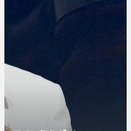
คุณ
เพลง
บทความ
ข่าว
และ
กิจกรรม
เกี่ยว
กับ
เรา