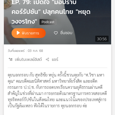
EP. 79: เปิดใจ "มือปราบ
เครือ
คอร์รัปชัน" ปลุกคนไทย "หยุด
ข่าย
วิทยุ
วงจรโกง"
ไทย
พี
ชื่นชอบ
ฟังรายการ
บี
30:56
เอส
วันที่เผยแพร่ : 03 ก.ค. 68
แผนที่
เพิ่มในเพลย์ลิสต์
แชร์
วิทยุ
เครือ
คุยนอกกรอบ กับ สุทธิชัย หยุ่น ครั้งนี้ชวนคุยกับ "ศ.วิชา มหา
ข่าย
คุณ" คณบดีคณะนิติศาสตร์ มหาวิทยาลัยรังสิต และอดีต
กรรมการ ป.ป.ช. กับการถอดบทเรียนความยุติธรรมผ่านคดี
สำคัญในช่วงที่ผ่านมา การยกระดับมาตรฐานการตรวจสอบคดี
ทุจริตคอร์รัปชันในสังคมไทย และแนวโน้มของประเทศสู่การ
เป็นรัฐล้มเหลว ฟังได้ในรายการ คุยนอกกรอบ ค่ะ