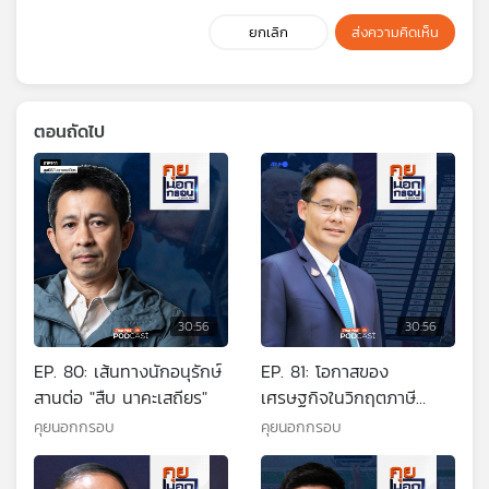
ยกเลิก
ส่งความคิดเห็น
ตอนถัดไป
30:56
30:56
EP. 80: เส้นทางนักอนุรักษ์
EP. 81: โอกาสของ
สานต่อ "สืบ นาคะเสถียร"
เศรษฐกิจในวิกฤตภาษี
ทรัมป์
คุยนอกกรอบ
คุยนอกกรอบ