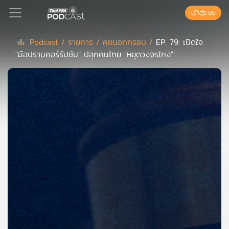
เข้าสู่ระบบ
Podcast /
รายการ /
คุยนอกกรอบ /
EP. 79: เปิดใจ
"มือปราบคอร์รัปชัน" ปลุกคนไทย "หยุดวงจรโกง"
Podcast
เพล
ย์
ลิ
สต์
แนะนำ
เพล
ย์
ลิ
สต์
ของ