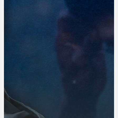
คุณ
เพลง
บทความ
ข่าว
และ
กิจกรรม
เกี่ยว
กับ
เรา