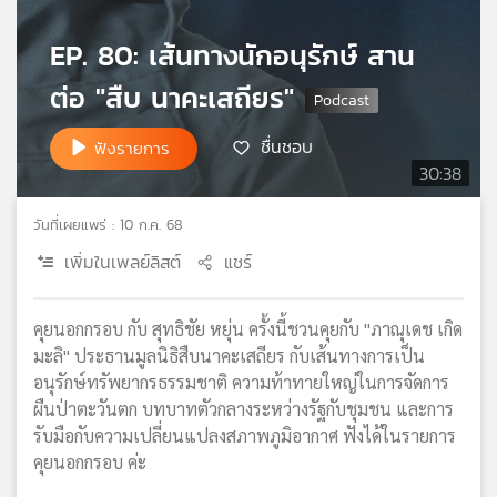
เครือ
EP. 80: เส้นทางนักอนุรักษ์ สาน
ข่าย
วิทยุ
ต่อ "สืบ นาคะเสถียร"
ไทย
พี
ชื่นชอบ
บี
ฟังรายการ
เอส
30:38
วันที่เผยแพร่ : 10 ก.ค. 68
แผนที่
เพิ่มในเพลย์ลิสต์
แชร์
วิทยุ
เครือ
ข่าย
คุยนอกกรอบ กับ สุทธิชัย หยุ่น ครั้งนี้ชวนคุยกับ "ภาณุเดช เกิด
มะลิ" ประธานมูลนิธิสืบนาคะเสถียร กับเส้นทางการเป็น
อนุรักษ์ทรัพยากรธรรมชาติ ความท้าทายใหญ่ในการจัดการ
ผืนป่าตะวันตก บทบาทตัวกลางระหว่างรัฐกับชุมชน และการ
รับมือกับความเปลี่ยนแปลงสภาพภูมิอากาศ ฟังได้ในรายการ
คุยนอกกรอบ ค่ะ