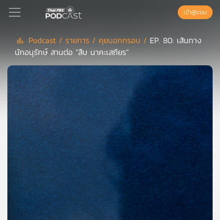
เข้าสู่ระบบ
Podcast /
รายการ /
คุยนอกกรอบ /
EP. 80: เส้นทาง
นักอนุรักษ์ สานต่อ "สืบ นาคะเสถียร"
Podcast
เพล
ย์
ลิ
สต์
แนะนำ
เพล
ย์
ลิ
สต์
ของ