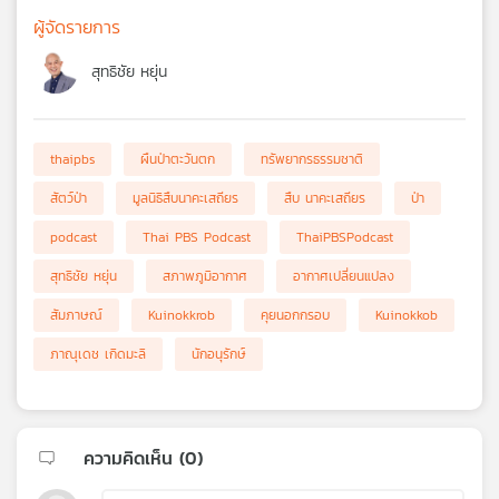
ผู้จัดรายการ
สุทธิชัย หยุ่น
thaipbs
ผืนป่าตะวันตก
ทรัพยากรธรรมชาติ
สัตว์ป่า
มูลนิธิสืบนาคะเสถียร
สืบ นาคะเสถียร
ป่า
podcast
Thai PBS Podcast
ThaiPBSPodcast
สุทธิชัย หยุ่น
สภาพภูมิอากาศ
อากาศเปลี่ยนแปลง
สัมภาษณ์
Kuinokkrob
คุยนอกกรอบ
Kuinokkob
ภาณุเดช เกิดมะลิ
นักอนุรักษ์
ความคิดเห็น (
0
)