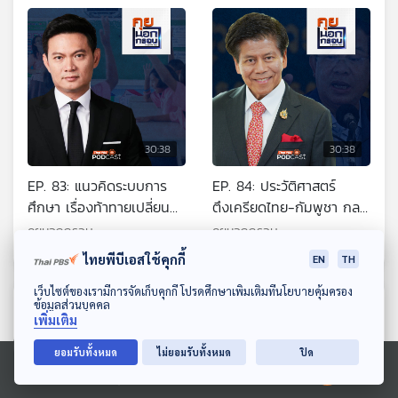
30:38
30:38
EP. 83: แนวคิดระบบการ
EP. 84: ประวัติศาสตร์
ศึกษา เรื่องท้าทายเปลี่ยน
ตึงเครียดไทย-กัมพูชา กล
ประเทศไทย
ลวงเล่ห์เหลี่ยม ฮุน เซน
คุยนอกกรอบ
คุยนอกกรอบ
ไทยพีบีเอสใช้คุกกี้
EN
TH
ดาวน์โหลด Thai PBS Podcast Application
เว็บไซต์ของเรามีการจัดเก็บคุกกี้ โปรดศึกษาเพิ่มเติมที่นโยบายคุ้มครอง
ตอนที่เกี่ยวข้อง
ข้อมูลส่วนบุคคล
เพิ่มเติม
ยอมรับทั้งหมด
ไม่ยอมรับทั้งหมด
ปิด
Ⓒ 2020 องค์การกระจายเสียงและแพร่ภาพสาธารณะแห่งประเทศไทย