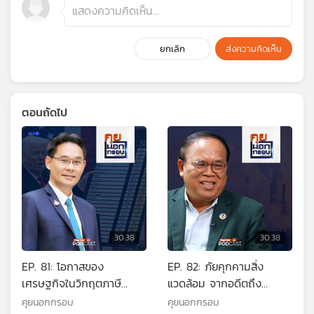
ยกเลิก
ส่งความคิดเห็น
ตอนถัดไป
30:38
30:38
EP. 81: โอกาสของ
EP. 82: ภัยคุกคามสิ่ง
เศรษฐกิจในวิกฤตภาษี
แวดล้อม จากอดีตถึง
ทรัมป์
ปัจจุบันและในอนาคต
คุยนอกกรอบ
คุยนอกกรอบ