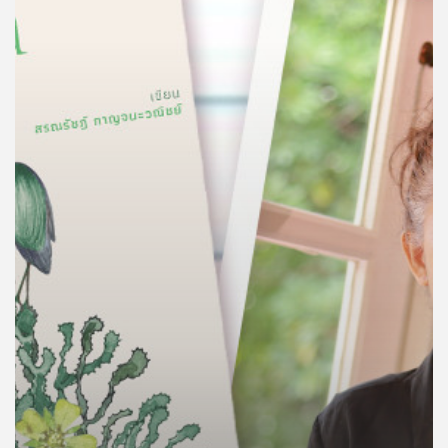
คุณ
เพลง
บทความ
ข่าว
และ
กิจกรรม
เกี่ยว
กับ
เรา