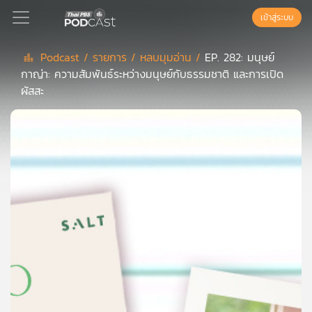
เข้าสู่ระบบ
Podcast /
รายการ /
หลบมุมอ่าน /
EP. 282: มนุษย์
กาญ่า: ความสัมพันธ์ระหว่างมนุษย์กับธรรมชาติ และการเปิด
Podcast
ผัสสะ
เพล
ย์
ลิ
สต์
แนะนำ
เพล
ย์
ลิ
สต์
ของ