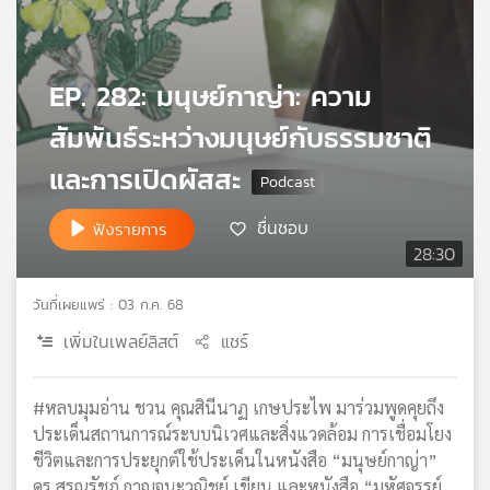
เครือ
ข่าย
วิทยุ
EP. 282: มนุษย์กาญ่า: ความ
ไทย
พี
สัมพันธ์ระหว่างมนุษย์กับธรรมชาติ
บี
เอส
และการเปิดผัสสะ
ชื่นชอบ
ฟังรายการ
แผนที่
28:30
วิทยุ
เครือ
วันที่เผยแพร่ : 03 ก.ค. 68
ข่าย
เพิ่มในเพลย์ลิสต์
แชร์
#หลบมุมอ่าน ชวน คุณสินีนาฏ เกษประไพ มาร่วมพูดคุยถึง
ประเด็นสถานการณ์ระบบนิเวศและสิ่งแวดล้อม การเชื่อมโยง
ชีวิตและการประยุกต์ใช้ประเด็นในหนังสือ “มนุษย์กาญ่า”
ดร.สรณรัชฎ์ กาญจนะวณิชย์ เขียน และหนังสือ “มหัศจรรย์