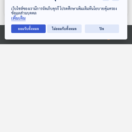
หลบมุมอ่าน
หลบมุมอ่าน
ดาวน์โหลด Thai PBS Podcast Application
เว็บไซต์ของเรามีการจัดเก็บคุกกี้ โปรดศึกษาเพิ่มเติมที่นโยบายคุ้มครอง
ข้อมูลส่วนบุคคล
เพิ่มเติม
ตอนที่เกี่ยวข้อง
ยอมรับทั้งหมด
ไม่ยอมรับทั้งหมด
ปิด
Ⓒ 2020 องค์การกระจายเสียงและแพร่ภาพสาธารณะแห่งประเทศไทย
28:30
28:30
EP. 249: โฉมหน้าจีนใหม่
EP. 5: ล่องไพร พราย
ภายใต้แผนพัฒนาเศรษฐ
ตะเคียน
กิจฯ ฉบับ 15
มองจีนมุมใหม่
ห้องสมุดหลังไมค์