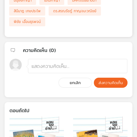
มนุษย์กาญ่า
โฮโมกาญ่า
มหัศจรรย์อาบป่า
สินีนาฏ เกษประไพ
ดร.สรณรัชฎ์ กาญจนะวณิชย์
พิชัย เอื้อมธุรพจน์
ความคิดเห็น (
0
)
ยกเลิก
ส่งความคิดเห็น
ตอนถัดไป