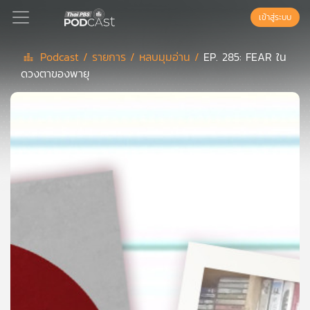
เข้าสู่ระบบ
Podcast /
รายการ /
หลบมุมอ่าน /
EP. 285: FEAR ใน
ดวงตาของพายุ
Podcast
เพล
ย์
ลิ
สต์
แนะนำ
เพล
ย์
ลิ
สต์
ของ