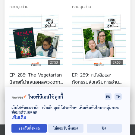
หลบมุมอ่าน
หลบมุมอ่าน
27:53
27:53
EP. 288: The Vegetarian
EP. 289: หนังสือและ
นิยายที่นำเสนอผลพวงจาก
กิจกรรมส่งเสริมการอ่าน
ความรุนแรง
ของบ้านเรียนม่อนภูผาแดง
หลบมุมอ่าน
หลบมุมอ่าน
ไทยพีบีเอสใช้คุกกี้
EN
TH
ดาวน์โหลด Thai PBS Podcast Application
เว็บไซต์ของเรามีการจัดเก็บคุกกี้ โปรดศึกษาเพิ่มเติมที่นโยบายคุ้มครอง
ข้อมูลส่วนบุคคล
ตอนที่เกี่ยวข้อง
เพิ่มเติม
ยอมรับทั้งหมด
ไม่ยอมรับทั้งหมด
ปิด