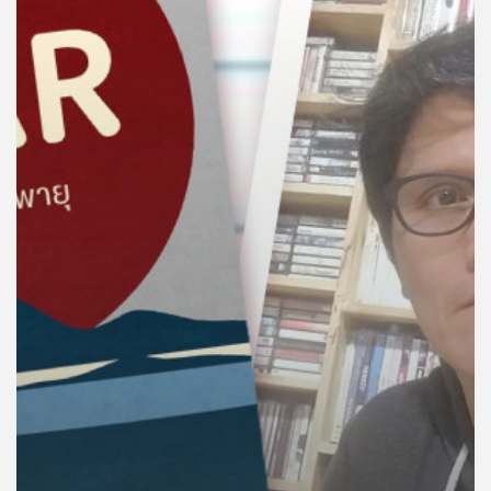
คุณ
เพลง
บทความ
ข่าว
และ
กิจกรรม
เกี่ยว
กับ
เรา