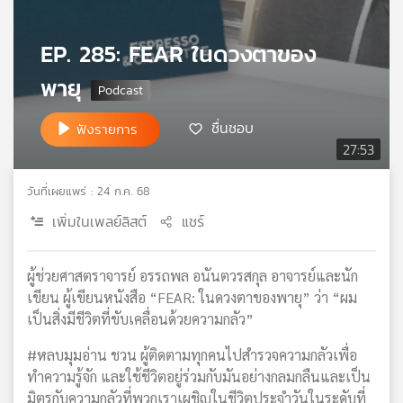
เครือ
ข่าย
EP. 285: FEAR ในดวงตาของ
วิทยุ
ไทย
พายุ
พี
บี
ชื่นชอบ
ฟังรายการ
เอส
27:53
วันที่เผยแพร่ : 24 ก.ค. 68
แผนที่
เพิ่มในเพลย์ลิสต์
แชร์
วิทยุ
เครือ
ข่าย
ผู้ช่วยศาสตราจารย์ อรรถพล อนันตวรสกุล อาจารย์และนัก
เขียน ผู้เขียนหนังสือ “FEAR: ในดวงตาของพายุ” ว่า “ผม
เป็นสิ่งมีชีวิตที่ขับเคลื่อนด้วยความกลัว”
#หลบมุมอ่าน ชวน ผู้ติดตามทุกคนไปสำรวจความกลัวเพื่อ
ทำความรู้จัก และใช้ชีวิตอยู่ร่วมกับมันอย่างกลมกลืนและเป็น
มิตรกับความกลัวที่พวกเราเผชิญในชีวิตประจำวันในระดับที่