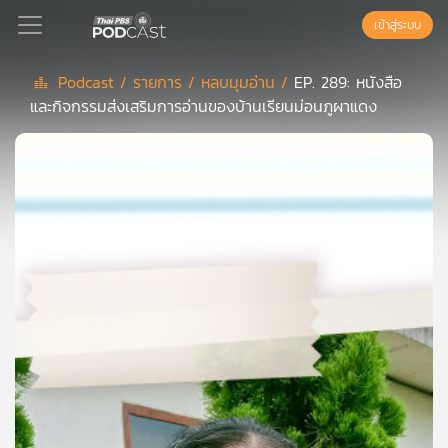
เข้าสู่ระบบ
Podcast /
รายการ /
หลบมุมอ่าน /
EP. 289: หนังสือ
และกิจกรรมส่งเสริมการอ่านของบ้านเรียนม่อนภูผาแดง
Podcast
เพล
ย์
ลิ
สต์
แนะนำ
เพล
ย์
ลิ
สต์
ของ