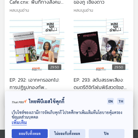
Cafe.cnx: พื้นที่ทางสังคม
ของภู เชียงดาว
กับการขับเคลื่อนความหลาก
หลบมุมอ่าน
หลบมุมอ่าน
หลายทางเพศ
29:50
29:50
EP. 292: เอาทหารออกไป:
EP. 293: สดับสรรพเสียง:
การปฏิรูปกองทัพ
ดนตรีดิจิทัลในพิธีสวดโซฮา
อินโดนีเซียเพื่อประชาธิปไตย
อารตี
หลบมุมอ่าน
หลบมุมอ่าน
ไทยพีบีเอสใช้คุกกี้
หลังยุคซูฮาร์โต
EN
TH
ดาวน์โหลด Thai PBS Podcast Application
เว็บไซต์ของเรามีการจัดเก็บคุกกี้ โปรดศึกษาเพิ่มเติมที่นโยบายคุ้มครอง
ข้อมูลส่วนบุคคล
ตอนที่เกี่ยวข้อง
เพิ่มเติม
ยอมรับทั้งหมด
ไม่ยอมรับทั้งหมด
ปิด