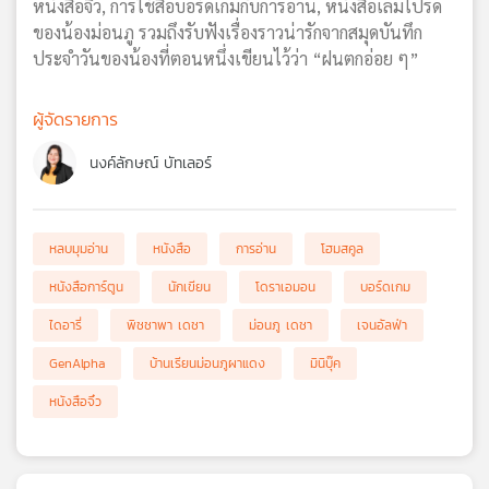
หนังสือจิ๋ว, การใช้สื่อบอร์ดเกมกับการอ่าน, หนังสือเล่มโปรด
ของน้องม่อนภู รวมถึงรับฟังเรื่องราวน่ารักจากสมุดบันทึก
ประจำวันของน้องที่ตอนหนึ่งเขียนไว้ว่า “ฝนตกอ่อย ๆ”
ผู้จัดรายการ
นงค์ลักษณ์ บัทเลอร์
หลบมุมอ่าน
หนังสือ
การอ่าน
โฮมสคูล
หนังสือการ์ตูน
นักเขียน
โดราเอมอน
บอร์ดเกม
ไดอารี่
พิชชาพา เดชา
ม่อนภู เดชา
เจนอัลฟ่า
GenAlpha
บ้านเรียนม่อนภูผาแดง
มินิบุ๊ค
หนังสือจิ๋ว