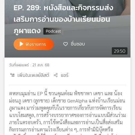
EP. 289: หนังสือและกิจกรรมส่ง
เครือ
ข่าย
เสริมการอ่านของบ้านเรียนม่อน
วิทยุ
ไทย
ภูผาแดง
พี
บี
ชื่นชอบ
ฟังรายการ
เอส
29:50
วันที่เผยแพร่ : 21 ส.ค. 68
แผนที่
เพิ่มในเพลย์ลิสต์
แชร์
วิทยุ
เครือ
ข่าย
#หลบมุมอ่าน EP นี้ ชวนคุณต๋อม พิชชาพา เดชา และ น้อง
ม่อนภู เดชา (ลูกชาย) เด็กชาย GenAlpha แห่งบ้านเรียนม่อน
ภูผาแดง มาร่วมพูดคุยกับในรายการเกี่ยวกับการจัดการเรียน
แบบโฮมสคูล, การสร้างบรรยากาศของการอ่านแบบมีส่วนร่วม
ภายในครอบครัว, การใช้หนังสือและการอ่านเป็นสื่อส่งเสริม
กิจกรรมการอ่านตามโรงเรียนต่าง ๆ, การทำมินิบุ๊คหรือ