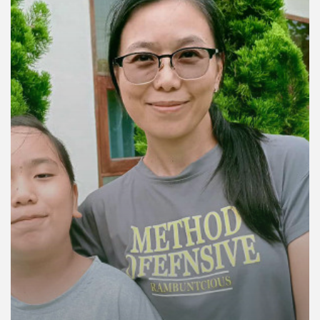
คุณ
เพลง
บทความ
ข่าว
และ
กิจกรรม
เกี่ยว
กับ
เรา