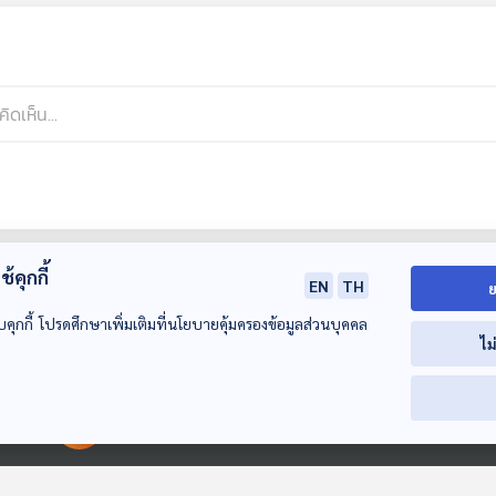
้คุกกี้
EN
TH
ย
บคุกกี้ โปรดศึกษาเพิ่มเติมที่นโยบายคุ้มครองข้อมูลส่วนบุคคล
ไม
00:00:00
00:00:00
33:25
33:25
3
EP. 297: สหายหญิง
EP. 298: เส้นทางนัก
EP. 299: เมีย