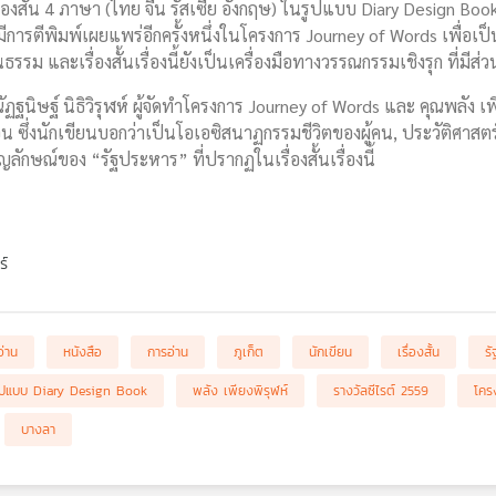
องสั้น 4 ภาษา (ไทย จีน รัสเซีย อังกฤษ) ในรูปแบบ Diary Design Book 
้มีการตีพิมพ์เผยแพร่อีกครั้งหนึ่งในโครงการ Journey of Words เพื่
ัฒนธรรม และเรื่องสั้นเรื่องนี้ยังเป็นเครื่องมือทางวรรณกรรมเชิงรุก ที่ม
นิษฐ์ นิธิวิรุฬห์ ผู้จัดทำโครงการ Journey of Words และ คุณพลัง เพีย
 ซึ่งนักเขียนบอกว่าเป็นโอเอซิสนาฏกรรมชีวิตของผู้คน, ประวัติศาสตร์พ
ญลักษณ์ของ “รัฐประหาร” ที่ปรากฏในเรื่องสั้นเรื่องนี้
ร์
่าน
หนังสือ
การอ่าน
ภูเก็ต
นักเขียน
เรื่องสั้น
ร
ูปแบบ Diary Design Book
พลัง เพียงพิรุฬห์
รางวัลซีไรต์ 2559
โคร
บางลา