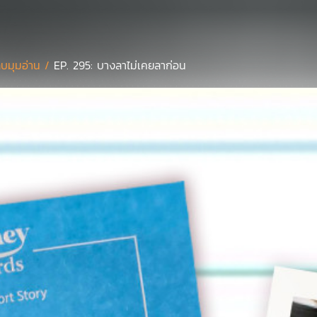
บมุมอ่าน /
EP. 295: บางลาไม่เคยลาก่อน