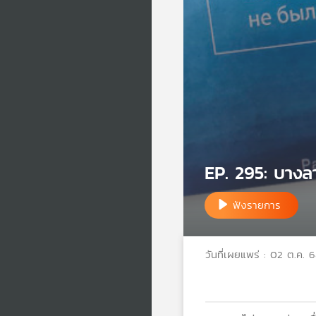
EP. 295: บางล
ฟังรายการ
วันที่เผยแพร่ : 02 ต.ค. 