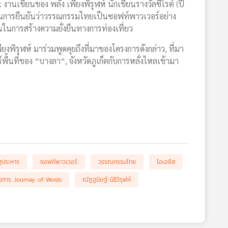
งานเขียนของ พลัง เพียงพิรุฬห์ นักเขียนรางวัลซีไรต์ (ปี
อเป็นการยืนยันว่าวรรณกรรมไทยเป็นซอฟท์พาวเวอร์อย่าง
ีส่วนในการสร้างความยั่งยืนทางการท่องเที่ยว
งพิรุฬห์ มาร่วมพูดคุยถึงที่มาของโครงการดังกล่าว, ที่มา
ื้นที่ของ “บางลา”, จังหวัดภูเก็ตกับการหลั่งไหลเข้ามา
ัฐประหาร
ซอฟท์พาวเวอร์
วรรณกรรมไทย
โอเอซิส
งการ Journey of Words
ณัฏฐนิษฐ์ นิธิวิรุฬห์