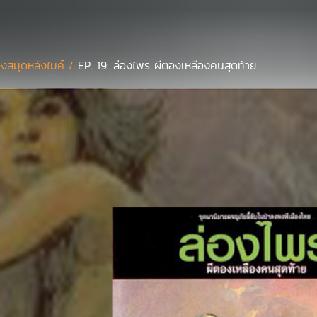
องสมุดหลังไมค์ /
EP. 19: ล่องไพร ผีตองเหลืองคนสุดท้าย