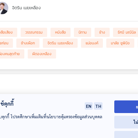
จิตริน เมฆเหลือง
งสือเสียง
วรรณกรรม
หนังสือ
นิทาน
ช้าง
รัศมี มณีนิล
ัยก่อน
ช้างเผือก
จิตริน เมฆเหลือง
แม่อนงค์
มาลัย ชูพินิจ
ืองคนสุดท้าย
ผีตองเหลือง
้คุกกี้
EN
TH
ย
บคุกกี้ โปรดศึกษาเพิ่มเติมที่นโยบายคุ้มครองข้อมูลส่วนบุคคล
ไม