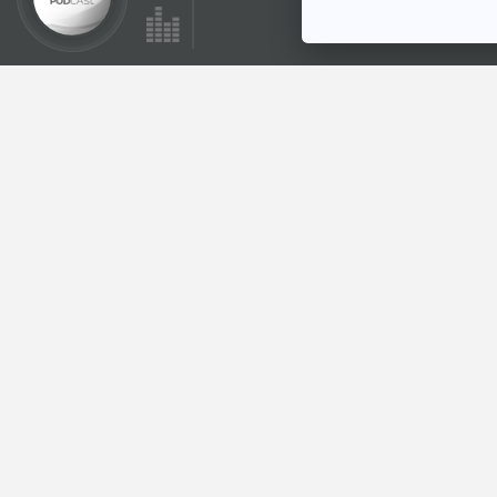
ตอนที่เกี่ยวข้อง
43:21
EP. 202: กำเนิด พล
นิกร กิมหงวน
เล่ารอบโลก