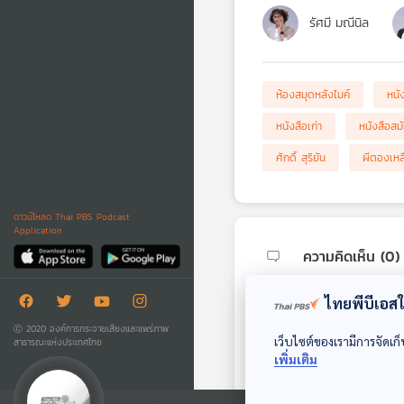
รัศมี มณีนิล
ห้องสมุดหลังไมค์
หนั
หนังสือเก่า
หนังสือสม
ศักดิ์ สุริยัน
ผีตองเหล
ดาวน์โหลด Thai PBS Podcast
Application
ความคิดเห็น (
0
)
ไทยพีบีเอสใช
Ⓒ 2020 องค์การกระจายเสียงและแพร่ภาพ
เว็บไซต์ของเรามีการจัดเก็
สาธารณะแห่งประเทศไทย
เพิ่มเติม