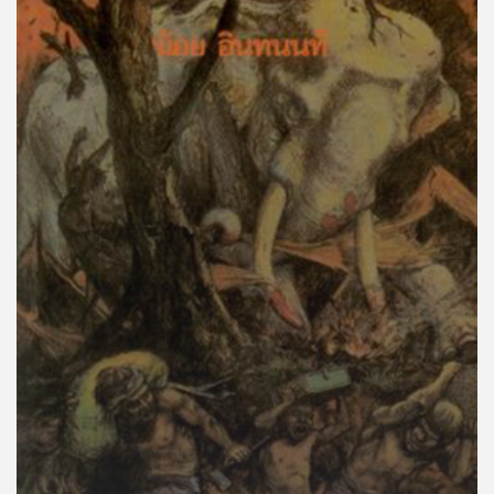
คุณ
เพลง
บทความ
ข่าว
และ
กิจกรรม
เกี่ยว
กับ
เรา