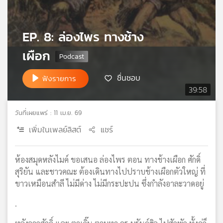
เครือ
ข่าย
EP. 8: ล่องไพร ทางช้าง
วิทยุ
ไทย
เผือก
พี
บี
เอส
ชื่นชอบ
ฟังรายการ
39:58
วันที่เผยแพร่ : 11 เม.ย. 69
แผนที่
วิทยุ
เพิ่มในเพลย์ลิสต์
แชร์
เครือ
ข่าย
ห้องสมุดหลังไมค์ ขอเสนอ ล่องไพร ตอน ทางช้างเผือก ศักดิ์
สุริยัน และชาวคณะ ต้องเดินทางไปปราบช้างเผือกตัวใหญ่ ที่
ขาวเหมือนสำลี ไม่มีด่าง ไม่มีกระปะปน ซึ่งกำลังอาละวาดอยู่
.