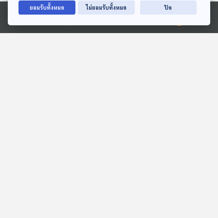
ยอมรับทั้งหมด
ไม่ยอมรับทั้งหมด
ปิด
Ⓒ 2020 องค์การกระจายเสียงและแพร่ภาพสาธารณะแห่งประเทศไทย
39:58
39:58
EP. 1969: ซี่ๆๆ! ทำไมบันได
EP. 7: ล่องไพร เทวรูปชาว
เลื่อนถึงมีฟัน
อินคา
พระอาทิตย์ยิ้มแฉ่ง
ห้องสมุดหลังไมค์
39:58
39:58