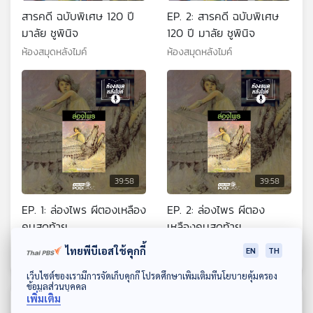
สารคดี ฉบับพิเศษ 120 ปี
EP. 2: สารคดี ฉบับพิเศษ
มาลัย ชูพินิจ
120 ปี มาลัย ชูพินิจ
ห้องสมุดหลังไมค์
ห้องสมุดหลังไมค์
39:58
39:58
EP. 1: ล่องไพร ผีตองเหลือง
EP. 2: ล่องไพร ผีตอง
คนสุดท้าย
เหลืองคนสุดท้าย
ห้องสมุดหลังไมค์
ห้องสมุดหลังไมค์
ไทยพีบีเอสใช้คุกกี้
EN
TH
ดาวน์โหลด Thai PBS Podcast Application
เว็บไซต์ของเรามีการจัดเก็บคุกกี้ โปรดศึกษาเพิ่มเติมที่นโยบายคุ้มครอง
ข้อมูลส่วนบุคคล
เพิ่มเติม
ตอนที่เกี่ยวข้อง