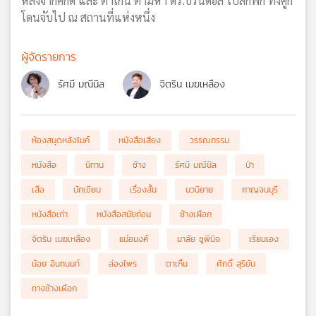
หลังจากศักดิ์ และ ตาเกิ๊น ตามหา ดร.บรันด์ฮิล ไปสักพัก ทั้งคู่ก็
โดนจับไป ณ สถานที่แห่งหนึ่ง
ผู้จัดรายการ
รัศมี มณีนิล
จิตริน เมฆเหลือง
ห้องสมุดหลังไมค์
หนังสือเสียง
วรรณกรรม
หนังสือ
นิทาน
ช้าง
รัศมี มณีนิล
ป่า
เสือ
นักเขียน
เรื่องสั้น
นวนิยาย
กาญจนบุรี
หนังสือเก่า
หนังสือสมัยก่อน
ช้างเผือก
จิตริน เมฆเหลือง
แม่อนงค์
มาลัย ชูพินิจ
เรียมเอง
น้อย อินทนนท์
ล่องไพร
ตาเกิ้น
ศักดิ์ สุริยัน
ทางช้างเผือก