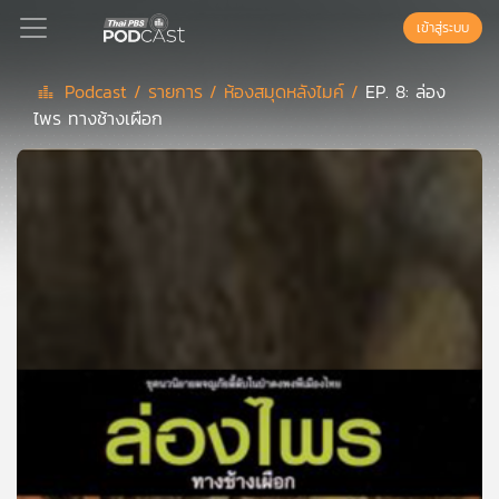
เข้าสู่ระบบ
Podcast /
รายการ /
ห้องสมุดหลังไมค์ /
EP. 8: ล่อง
ไพร ทางช้างเผือก
Podcast
เพล
ย์
ลิ
สต์
แนะนำ
เพล
ย์
ลิ
สต์
ของ