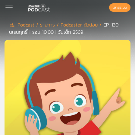
เข้าสู่ระบบ
Podcast /
รายการ /
Podcaster ตัวน้อย /
EP. 130:
นเรนฤทธิ์ | รอบ 10.00 | วันเด็ก 2569
Podcast
เพล
ย์
ลิ
สต์
แนะนำ
เพล
ย์
ลิ
สต์
ของ