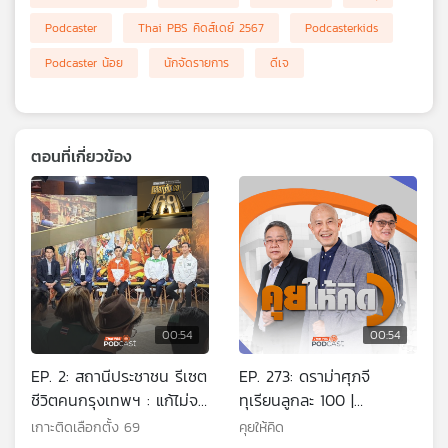
เครือ
Podcaster
Thai PBS คิดส์เดย์ 2567
Podcasterkids
ข่าย
Podcaster น้อย
นักจัดรายการ
ดีเจ
วิทยุ
ไทย
พี
บี
เอส
ตอนที่เกี่ยวข้อง
แผนที่
วิทยุ
เครือ
ข่าย
00:54
00:54
EP. 2: สถานีประชาชน รีเซต
EP. 273: ดราม่าศุภจี
ชีวิตคนกรุงเทพฯ : แก้ไม่จบ
ทุเรียนลูกละ 100 |
? ภัยไซเบอร์ - ทุนเทา
โครงสร้างค่าไฟฟ้าใหม่ใคร
เกาะติดเลือกตั้ง 69
คุยให้คิด
ได้ใครเสีย | ดราม่าอธิบดี