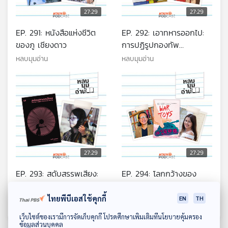
27:29
27:29
EP. 291: หนังสือแห่งชีวิต
EP. 292: เอาทหารออกไป:
ของภู เชียงดาว
การปฏิรูปกองทัพ
อินโดนีเซียเพื่อประชาธิปไตย
หลบมุมอ่าน
หลบมุมอ่าน
หลังยุคซูฮาร์โต
27:29
27:29
EP. 293: สดับสรรพเสียง:
EP. 294: โลกกว้างของ
ดนตรีดิจิทัลในพิธีสวดโซฮา
“กัปตันโมลิน” และเหล่าเด็ก
อารตี
ๆ ใน “ของเล่นยามสงคราม”
ไทยพีบีเอสใช้คุกกี้
EN
TH
หลบมุมอ่าน
หลบมุมอ่าน
ดาวน์โหลด Thai PBS Podcast Application
เว็บไซต์ของเรามีการจัดเก็บคุกกี้ โปรดศึกษาเพิ่มเติมที่นโยบายคุ้มครอง
ข้อมูลส่วนบุคคล