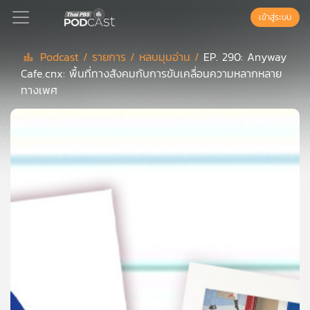
เข้าสู่ระบบ
Podcast /
รายการ /
หลบมุมอ่าน /
EP. 290: Anyway
Cafe.cnx: พื้นที่ทางสังคมกับการขับเคลื่อนความหลากหลาย
Podcast
ทางเพศ
เพล
ย์
ลิ
สต์
แนะนำ
เพล
ย์
ลิ
สต์
ของ