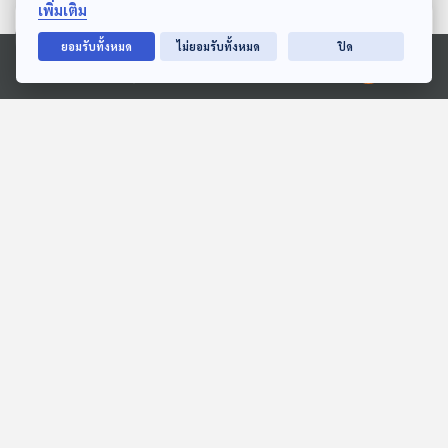
เพิ่มเติม
ตอนที่เกี่ยวข้อง
ยอมรับทั้งหมด
ไม่ยอมรับทั้งหมด
ปิด
Ⓒ 2020 องค์การกระจายเสียงและแพร่ภาพสาธารณะแห่งประเทศไทย
27:29
27:29
EP. 142: นิทาน จะซื้อ
EP. 3: ล่องไพร เสือกึ่ง
หนังสือหรือของเล่นดีนะ
พุทธกาล
หูยาวเล่าเรื่อง
ห้องสมุดหลังไมค์