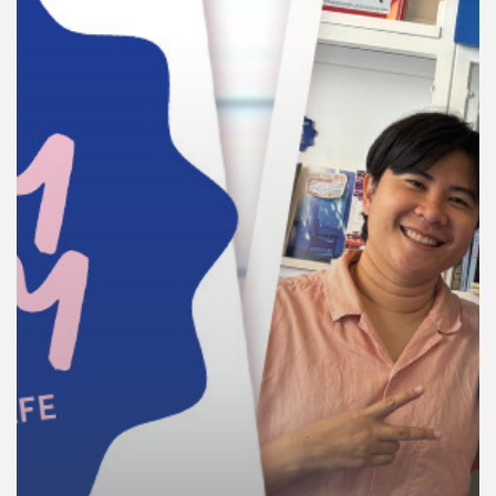
คุณ
เพลง
บทความ
ข่าว
และ
กิจกรรม
เกี่ยว
กับ
เรา