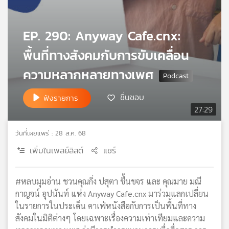
เครือ
ข่าย
EP. 290: Anyway Cafe.cnx:
วิทยุ
ไทย
พื้นที่ทางสังคมกับการขับเคลื่อน
พี
บี
ความหลากหลายทางเพศ
เอส
ชื่นชอบ
ฟังรายการ
27:29
แผนที่
วิทยุ
วันที่เผยแพร่ : 28 ส.ค. 68
เครือ
เพิ่มในเพลย์ลิสต์
แชร์
ข่าย
#หลบมุมอ่าน ชวนคุณกิ่ง ปสุตา ชื้นขจร และ คุณมาย มณี
กาญจน์ อุปนันท์ แห่ง Anyway Cafe.cnx มาร่วมแลกเปลี่ยน
ในรายการในประเด็น คาเฟ่หนังสือกับการเป็นพื้นที่ทาง
สังคมในมิติต่างๆ โดยเฉพาะเรื่องความเท่าเทียมและความ