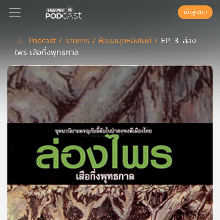
เข้าสู่ระบบ
Podcast /
รายการ /
ห้องสมุดหลังไมค์ /
EP. 3: ล่อง
ไพร เสือกึ่งพุทธกาล
Podcast
เพล
ย์
ลิ
สต์
แนะนำ
เพล
ย์
ลิ
สต์
ของ