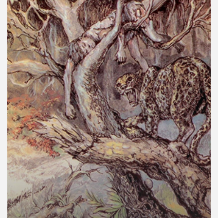
คุณ
เพลง
บทความ
ข่าว
และ
กิจกรรม
เกี่ยว
กับ
เรา