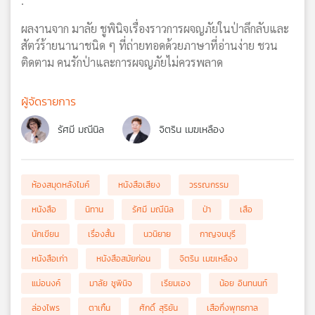
.
ผลงานจาก มาลัย ชูพินิจเรื่องราวการผจญภัยในป่าลึกลับและ
สัตว์ร้ายนานาชนิด ๆ ที่ถ่ายทอดด้วยภาษาที่อ่านง่าย ชวน
ติดตาม คนรักป่าและการผจญภัยไม่ควรพลาด
ผู้จัดรายการ
รัศมี มณีนิล
จิตริน เมฆเหลือง
ห้องสมุดหลังไมค์
หนังสือเสียง
วรรณกรรม
หนังสือ
นิทาน
รัศมี มณีนิล
ป่า
เสือ
นักเขียน
เรื่องสั้น
นวนิยาย
กาญจนบุรี
หนังสือเก่า
หนังสือสมัยก่อน
จิตริน เมฆเหลือง
แม่อนงค์
มาลัย ชูพินิจ
เรียมเอง
น้อย อินทนนท์
ล่องไพร
ตาเกิ้น
ศักดิ์ สุริยัน
เสือกึ่งพุทธกาล