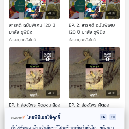
41:38
41:38
สารคดี ฉบับพิเศษ 120 ปี
EP. 2: สารคดี ฉบับพิเศษ
มาลัย ชูพินิจ
120 ปี มาลัย ชูพินิจ
ห้องสมุดหลังไมค์
ห้องสมุดหลังไมค์
41:38
41:38
EP. 1: ล่องไพร ผีตองเหลือง
EP. 2: ล่องไพร ผีตอง
คนสุดท้าย
เหลืองคนสุดท้าย
ไทยพีบีเอสใช้คุกกี้
EN
TH
ห้องสมุดหลังไมค์
ห้องสมุดหลังไมค์
ดาวน์โหลด Thai PBS Podcast Application
เว็บไซต์ของเรามีการจัดเก็บคุกกี้ โปรดศึกษาเพิ่มเติมที่นโยบายคุ้มครอง