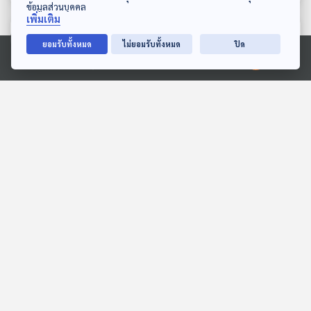
ข้อมูลส่วนบุคคล
เพิ่มเติม
ตอนที่เกี่ยวข้อง
ยอมรับทั้งหมด
ไม่ยอมรับทั้งหมด
ปิด
Ⓒ 2020 องค์การกระจายเสียงและแพร่ภาพสาธารณะแห่งประเทศไทย
41:38
41:38
EP. 3: ทุ่งมหาราช
EP. 12: ล่องไพร ผีตอง
เหลืองคนสุดท้าย
ห้องสมุดหลังไมค์
ห้องสมุดหลังไมค์