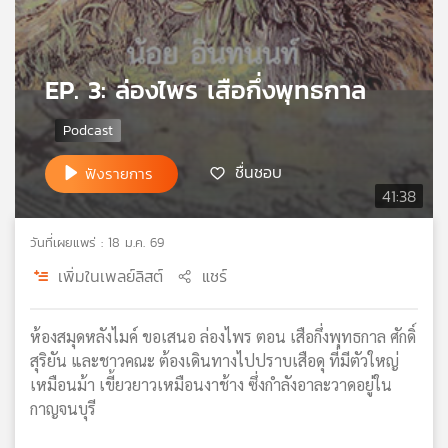
เครือ
ข่าย
วิทยุ
EP. 3: ล่องไพร เสือกึ่งพุทธกาล
ไทย
พี
บี
เอส
ชื่นชอบ
ฟังรายการ
41:38
แผนที่
วันที่เผยแพร่ : 18 ม.ค. 69
วิทยุ
เครือ
เพิ่มในเพลย์ลิสต์
แชร์
ข่าย
ห้องสมุดหลังไมค์ ขอเสนอ ล่องไพร ตอน เสือกึ่งพุทธกาล ศักดิ์
สุริยัน และชาวคณะ ต้องเดินทางไปปราบเสือดุ ที่มีตัวใหญ่
เหมือนม้า เขี้ยวยาวเหมือนงาช้าง ซึ่งกำลังอาละวาดอยู่ใน
กาญจนบุรี