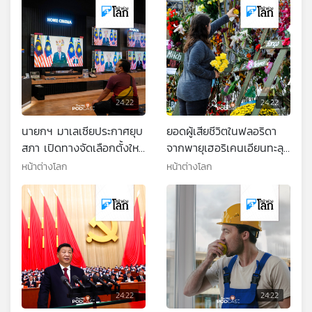
24:22
24:22
นายกฯ มาเลเซียประกาศยุบ
ยอดผู้เสียชีวิตในฟลอริดา
สภา เปิดทางจัดเลือกตั้งใหม่
จากพายุเฮอริเคนเอียนทะลุ
ก่อนสิ้นปี
100 คน
หน้าต่างโลก
หน้าต่างโลก
24:22
24:22