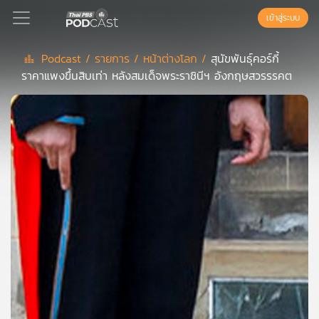
เข้าสู่ระบบ
Podcast /
รายการ /
หน้าต่างโลก /
สุนัขพันธุ์คอร์กี้
ราคาแพงขึ้นสิบเท่า หลังสมเด็จพระราชินีฯ อังกฤษสวรรรคต
Podcast
เพล
ย์
ลิ
สต์
แนะนำ
เพล
ย์
ลิ
สต์
ของ