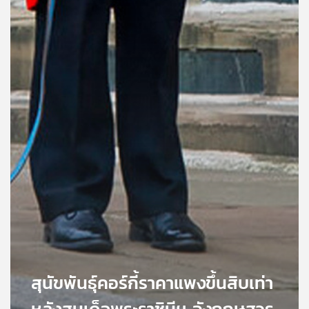
คุณ
เพลง
บทความ
ข่าว
และ
กิจกรรม
เกี่ยว
กับ
เรา
สุนัขพันธุ์คอร์กี้ราคาแพงขึ้นสิบเท่า