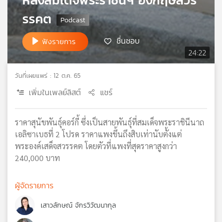
หลังสมเด็จพระราชินีฯ อังกฤษสวร
เครือ
รรคต
ข่าย
วิทยุ
ชื่นชอบ
ฟังรายการ
ไทย
24:22
พี
บี
เอส
วันที่เผยแพร่ : 12 ต.ค. 65
เพิ่มในเพลย์ลิสต์
แชร์
แผนที่
ราคาสุนัขพันธุ์คอร์กี้ ซึ่งเป็นสายพันธุ์ที่สมเด็จพระราชินีนาถ
วิทยุ
เอลิซาเบธที่ 2 โปรด ราคาแพงขึ้นถึงสิบเท่านับตั้งแต่
เครือ
ข่าย
พระองค์เสด็จสวรรคต โดยตัวที่แพงที่สุดราคาสูงกว่า
240,000 บาท
ผู้จัดรายการ
เสาวลักษณ์ จักรวิวัฒนากุล