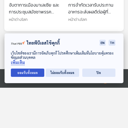
จับตาการเมืองมาเลเซีย และ
การจำกัดเวลารับประทาน
การประชุมสมัชชาพรรค
อาหารจะส่งผลดีต่อผู้ที่
คอมมิวนิสต์ของจีน
ทำงานเป็นกะ
หน้าต่างโลก
หน้าต่างโลก
ไทยพีบีเอสใช้คุกกี้
ตอนที่เกี่ยวข้อง
EN
TH
ดาวน์โหลด Thai PBS Podcast Application
เว็บไซต์ของเรามีการจัดเก็บคุกกี้ โปรดศึกษาเพิ่มเติมที่นโยบายคุ้มครอง
ข้อมูลส่วนบุคคล
เพิ่มเติม
ยอมรับทั้งหมด
ไม่ยอมรับทั้งหมด
ปิด
Ⓒ 2020 องค์การกระจายเสียงและแพร่ภาพสาธารณะแห่งประเทศไทย
24:22
24:22
คนจีนจ่ายเงินไปทำงานในที่
ญี่ปุ่นรีไซเคิลผ้าอ้อมใช้แล้ว
ทำงานสมมติ
หวังแก้ปัญหาขยะ
หน้าต่างโลก
หน้าต่างโลก