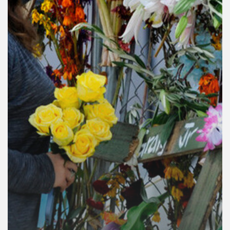
คุณ
เพลง
บทความ
ข่าว
และ
กิจกรรม
เกี่ยว
กับ
เรา