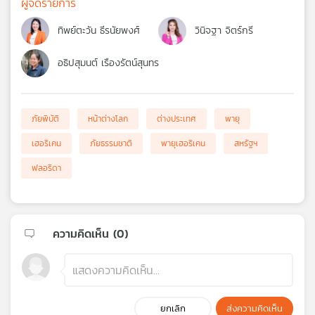
ผู้จัดรายการ
ทิพย์ตะวัน ธีรนัยพงศ์
วินิจฐา จิตร์กรี
อธิปสุมนต์ เรืองรัตน์สุนทร
ภัยพิบัติ
หน้าต่างโลก
ต่างประเทศ
พายุ
เฮอริเคน
ภัยธรรมชาติ
พายุเฮอริเคน
สหรัฐฯ
ฟลอริดา
ความคิดเห็น (
0
)
ยกเลิก
ส่งความคิดเห็น