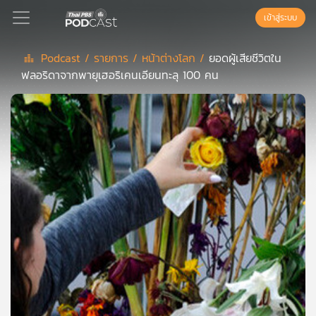
เข้าสู่ระบบ
Podcast /
รายการ /
หน้าต่างโลก /
ยอดผู้เสียชีวิตใน
ฟลอริดาจากพายุเฮอริเคนเอียนทะลุ 100 คน
Podcast
เพล
ย์
ลิ
สต์
แนะนำ
เพล
ย์
ลิ
สต์
ของ