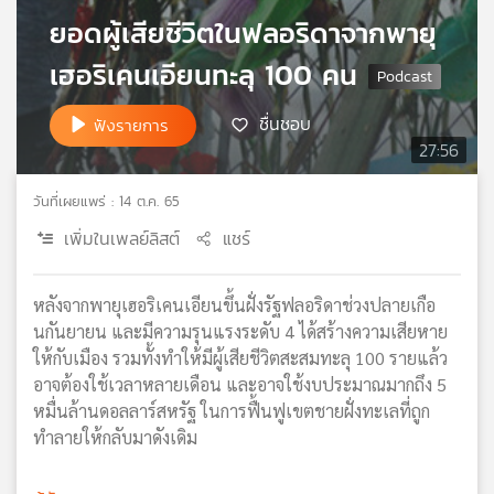
ยอดผู้เสียชีวิตในฟลอริดาจากพายุ
เครือ
ข่าย
เฮอริเคนเอียนทะลุ 100 คน
วิทยุ
ไทย
พี
ชื่นชอบ
ฟังรายการ
บี
27:56
เอส
วันที่เผยแพร่ : 14 ต.ค. 65
เพิ่มในเพลย์ลิสต์
แชร์
แผนที่
วิทยุ
เครือ
หลังจากพายุเฮอริเคนเอียนขึ้นฝั่งรัฐฟลอริดาช่วงปลายเกือ
ข่าย
นกันยายน และมีความรุนแรงระดับ 4 ได้สร้างความเสียหาย
ให้กับเมือง รวมทั้งทำให้มีผู้เสียชีวิตสะสมทะลุ 100 รายแล้ว
อาจต้องใช้เวลาหลายเดือน และอาจใช้งบประมาณมากถึง 5
หมื่นล้านดอลลาร์สหรัฐ ในการฟื้นฟูเขตชายฝั่งทะเลที่ถูก
ทำลายให้กลับมาดังเดิม