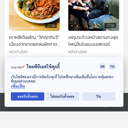
27:56
27:56
เกาหลีใต้เผชิญ "วิกฤตกิมจิ"
เหตุประท้วงหน้าสถานกงสุล
เนื่องจากขาดแคลนผักกาด
ใหญ่จีนในแมนเชสเตอร์
ขาว และกิมจิราคาถูกจากจีน
หน้าต่างโลก
หน้าต่างโลก
เข้ามาตีตลาด
ไทยพีบีเอสใช้คุกกี้
EN
TH
ตอนที่เกี่ยวข้อง
ดาวน์โหลด Thai PBS Podcast Application
เว็บไซต์ของเรามีการจัดเก็บคุกกี้ โปรดศึกษาเพิ่มเติมที่นโยบายคุ้มครอง
ข้อมูลส่วนบุคคล
เพิ่มเติม
ยอมรับทั้งหมด
ไม่ยอมรับทั้งหมด
ปิด
Ⓒ 2020 องค์การกระจายเสียงและแพร่ภาพสาธารณะแห่งประเทศไทย
27:56
27:56