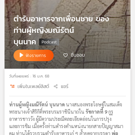
เครือ
ข่าย
ตำรับอาหารจากเพื่อนชาย ของ
วิทยุ
ไทย
ท่านผู้หญิงมณีรัตน์
พี
บุนนาค
บี
เอส
ชื่นชอบ
ฟังรายการ
แผนที่
วิทยุ
วันที่เผยแพร่ : 16 ม.ค. 68
เครือ
เพิ่มในเพลย์ลิสต์
แชร์
ข่าย
ท่านผู้หญิงมณีรัตน์ บุนนาค
นางสนองพระโอษฐ์ในสมเด็จ
พระนางเจ้าสิริกิติ์พระบรมราชินีนาถใน
รัชกาลที่ 9
กูรู
อาหารชาววัง ผู้มีความประณีตละเอียดอ่อนในการปรุง
และการชิม เมื่อครั้งท่านดำรงตำแหน่งนายกสายปัญญาสมา
คม ท่านได้รวบรวมตำรับอาหารเก๋ ๆ ล้ำยุคจากบรรดา
พ่อ