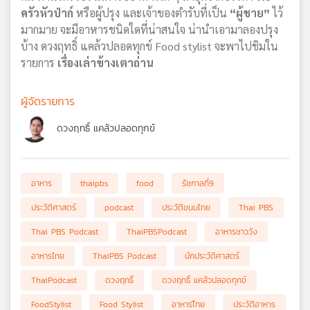
ครัวหัวป่าก์
หรือผู้ปรุง และเจ้าของตำรับที่เป็น
“ผู้ชาย”
ไว้
มากมาย จะมีอาหารชนิดใดที่น่าสนใจ น่านำเอามาลองปรุง
บ้าง ดวงฤทธิ์ แคล้วปลอดทุกข์ Food stylist จะพาไปชิมใน
รายการ
เรื่องเล่าข้างเตาถ่าน
ผู้จัดรายการ
ดวงฤทธิ์ แคล้วปลอดทุกข์
อาหาร
thaipbs
food
รัชกาลที่9
ประวัติศาสตร์
podcast
ประวัติขนมไทย
Thai PBS
Thai PBS Podcast
ThaiPBSPodcast
อาหารชาววัง
อาหารไทย
ThaiPBS Podcast
นักประวัติศาสตร์
ThaiPodcast
ดวงฤทธิ์
ดวงฤทธิ์ แคล้วปลอดทุกข์
FoodStylist
Food Stylist
อาหารไืทย
ประวัติอาหาร