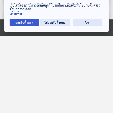
ดาวน์โหลด Thai PBS Podcast Application
เว็บไซต์ของเรามีการจัดเก็บคุกกี้ โปรดศึกษาเพิ่มเติมที่นโยบายคุ้มครอง
ข้อมูลส่วนบุคคล
เพิ่มเติม
ตอนที่เกี่ยวข้อง
ยอมรับทั้งหมด
ไม่ยอมรับทั้งหมด
ปิด
Ⓒ 2020 องค์การกระจายเสียงและแพร่ภาพสาธารณะแห่งประเทศไทย
EP. 5: SOUL UNSEEN |
EP. 36: "สับสนอลหม่าน"
ตั๊ก - อธิศรี สงเคราะห์
จับตา "ออกเสียงประชามติ"
แก้รัฐธรรมนูญ
Into the Rainbow เรื่องเล่า
ตอบโจทย์
จากสายรุ้ง