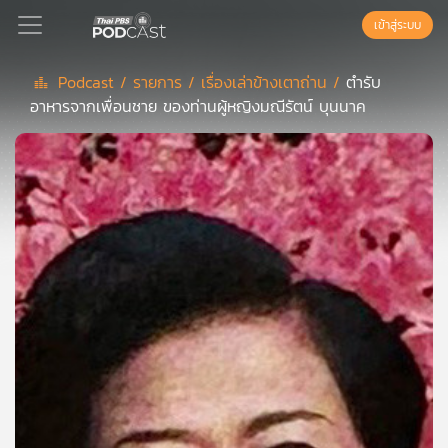
เข้าสู่ระบบ
Podcast /
รายการ /
เรื่องเล่าข้างเตาถ่าน /
ตำรับ
อาหารจากเพื่อนชาย ของท่านผู้หญิงมณีรัตน์ บุนนาค
Podcast
เพล
ย์
ลิ
สต์
แนะนำ
เพล
ย์
ลิ
สต์
ของ