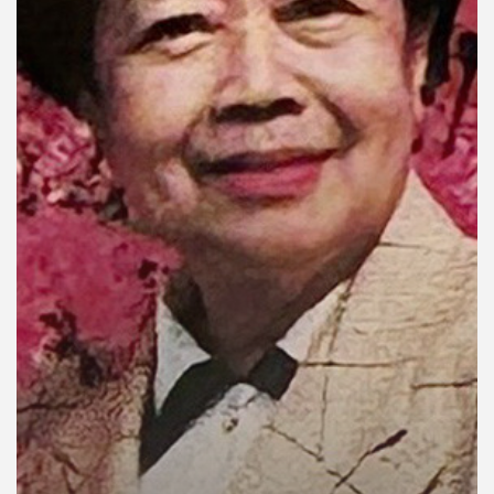
คุณ
เพลง
บทความ
ข่าว
และ
กิจกรรม
เกี่ยว
กับ
เรา