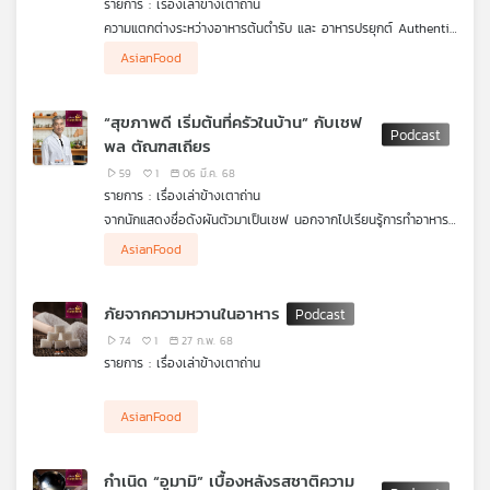
รายการ : เรื่องเล่าข้างเตาถ่าน
คุณ
ความแตกต่างระหว่างอาหารต้นตำรับ และ อาหารปรยุกต์ Authentic
Food (อาหารดั้งเดิม ,ต้นตำรับ) มุ่งรักษาและถ่ายทอดความเป็น
AsianFood
ดั้งเดิม ในขณะที่ Fusion Food (อาหารประยุกต์) มุ่งสร้างสรรค์และ
เพลง
พัฒนาสิ่งใหม่จากการผสมผสานสิ่งที่มีอยู่แล้ว
“สุขภาพดี เริ่มต้นที่ครัวในบ้าน” กับเชฟ
Authentic Food (อาหารดั้งเดิม ,ต้นตำรับ)
พล ตัณฑสเถียร
- เป็นอาหารที่ยึดตามตำรับดั้งเดิมของวัฒนธรรมนั้น ๆ อย่าง
เคร่งครัด
บทความ
59
1
06 มี.ค. 68
- ใช้วัตถุดิบ เครื่องปรุง และวิธีการปรุงแบบดั้งเดิมตามตำรับโบราณ
รายการ : เรื่องเล่าข้างเตาถ่าน
- มีเป้าหมายเพื่อรักษาเอกลักษณ์และรสชาติที่แท้จริงของอาหารใน
จากนักแสดงชื่อดังผันตัวมาเป็นเชฟ นอกจากไปเรียนรู้การทำอาหาร
วัฒนธรรมนั้น
ได้หลากหลายสไตล์จากนานาประเทศแล้ว บนเส้นทางการทำงานที่อยู่
- ตัวอย่าง: ต้มยำกุ้งแบบดั้งเดิม, พิซซ่าสไตล์นาโปลี, ซูชิแบบญี่ปุ่น
AsianFood
ข่าว
กับครัวกว่า 20 ปี ทำให้
เชฟพล
ค้นพบสิ่งสำคัญหลายเรื่อง หนึ่งใน
โบราณ
และ
นั้นคือวิธีที่จะทำให้เรากินอาหารได้อย่างอร่อยและสุขภาพดี โดยไม่ต้อง
ใช้ขั้นตอนยุ่งยากซับซ้อน ดวงฤทธิ์ แคล้วปลอดทุกข์ คุยกับ พล
กิจกรรม
Fusion Food (อาหารประยุกต์)
ภัยจากความหวานในอาหาร
ตัณฑเสถียร ในรายการ
เรื่องเล่าข้างเตาถ่าน
ค้นหาคำตอบว่า การทำ
- การผสมผสานเทคนิค วัตถุดิบ หรือแนวคิดจากวัฒนธรรมอาหาร
อาหารกินเองได้ง่าย ๆ ที่บ้านและดีต่อสุขภาพนั้นทำอย่างไร ในตอน
74
1
27 ก.พ. 68
ต่าง ๆ เข้าด้วยกัน
“สุขภาพดีเริ่มต้นที่ครัวในบ้าน”
- มีการดัดแปลง ประยุกต์ และสร้างสรรค์โดยไม่ยึดติดกับกฎเกณฑ์
รายการ : เรื่องเล่าข้างเตาถ่าน
เกี่ยว
ดั้งเดิม
- เน้นนวัตกรรม การทดลอง และการสร้างประสบการณ์ใหม่ทาง
กับ
AsianFood
รสชาติ
เรา
- มักสะท้อนความหลากหลายทางวัฒนธรรมและการแลกเปลี่ยน
อิทธิพลทางอาหาร
กำเนิด “อูมามิ” เบื้องหลังรสชาติความ
- ตัวอย่าง: ซูชิพิซซ่า, แกงเขียวหวานพาสต้า, บัวลอยไอศกรีม, ทาโก้