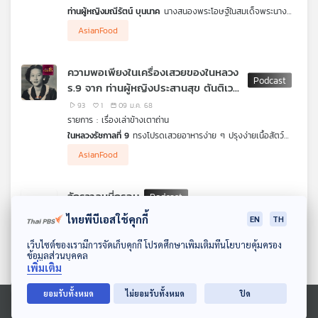
ท่านผู้หญิงมณีรัตน์ บุนนาค
นางสนองพระโอษฐ์ในสมเด็จพระนาง
เจ้าสิริกิติ์พระบรมราชินีนาถใน
รัชกาลที่ 9
กูรูอาหารชาววัง ผู้มีความ
AsianFood
ประณีตละเอียดอ่อนในการปรุง
และการชิม เมื่อครั้งท่านดำรงตำแหน่งนายกสายปัญญาสมาคม ท่าน
ได้รวบรวมตำรับอาหารเก๋ ๆ ล้ำยุคจากบรรดา
พ่อครัวหัวป่าก์
หรือผู้
ความพอเพียงในเครื่องเสวยของในหลวง
ปรุง และเจ้าของตำรับที่เป็น
“ผู้ชาย”
ไว้มากมาย จะมีอาหารชนิดใดที่
ร.9 จาก ท่านผู้หญิงประสานสุข ตันติเวช
น่าสนใจ น่านำเอามาลองปรุงบ้าง ดวงฤทธิ์ แคล้วปลอดทุกข์ Food
stylist จะพาไปชิมในรายการ
เรื่องเล่าข้างเตาถ่าน
กุล
93
1
09 ม.ค. 68
รายการ : เรื่องเล่าข้างเตาถ่าน
ในหลวงรัชกาลที่ 9
ทรงโปรดเสวยอาหารง่าย ๆ ปรุงง่ายเนื้อสัตว์
น้อย ๆ ผักเยอะ ๆ รวมถึง
ไข่จาระเม็ด
ของอร่อยที่ปัจจุบัน เราไม่มี
AsianFood
โอกาสได้ลิ้มลองแล้ว เพราะเป็นสัตว์สงวนฯ ไข่จาระเม็ดนี้ ไม่ใช่ไข่ปลา
จาระเม็ดที่้ราเห็นทั่วไป แต่เป็นไข่ของสัตว์อะไรนั้น ดวงฤทธิ์ แคล้ว
ปลอดทุกข์ Food stylist จะพาท่านไปรู้จักใน
เรื่องเล่าข้างเตาถ่าน
จักรวาลหมี่กรอบ
56
1
02 ม.ค. 68
ไทยพีบีเอสใช้คุกกี้
EN
TH
รายการ : เรื่องเล่าข้างเตาถ่าน
ดาวน์โหลด Thai PBS Podcast Application
กับข้าวจานเด็ดที่น่าจะมีมาแต่สมัยกรุงศรีอยุธยาที่คนรุ่นใหม่ลองกิน
เว็บไซต์ของเรามีการจัดเก็บคุกกี้ โปรดศึกษาเพิ่มเติมที่นโยบายคุ้มครอง
ข้อมูลส่วนบุคคล
แล้วเปรียบไม่ได้ว่ารสชาติเหมือนอะไร ประดุจเกาะกาลาปากอสในเมือง
AsianFood
เพิ่มเติม
ไทย ดวงฤทธิ์ แคล้วปลอดทุกข์ Food stylist และคุณแม่จะพาไปรู้จัก
หมี่กรอบแท้ ๆ รสชาติต้นตำรับที่เส้นกรอบแข็งทิ่มเหงือก หอมกลิ่น
ยอมรับทั้งหมด
ไม่ยอมรับทั้งหมด
ปิด
ส้มซ่า ผลไม้วิเศษหากินยาก พร้อมกลิ่นกระเทียมดอง และเต้าเจี้ยวล้ำ
คัมภีร์ "อาหารอินเตอร์"
ลึกในรายการ
เรื่องเล่าข้างเตาถ่าน