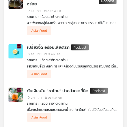
สไตล์เกาหลี
อร่อย
เครือ
63
1
20 ก.พ. 68
ข่าย
เสน่ห์ของอาหารต้นตำรับที่สืบทอดมาจากรุ่นสู่รุ่นผสานกับศิลปะแห่ง
รายการ : เรื่องเล่าข้างเตาถ่าน
วิทยุ
การประยุกต์ในแบบฉบับเฉพาะตัวของ เชฟพล ตัณฑเสถียร ที่เคารพ
จากพื้นทะเลสู่ห้องครัว จากป่าเขาสู่จานอาหาร ธรรมชาติได้มอบของ
รากเหง้าของอาหารดั้งเดิม เปรียบเสมือนการเดินทางทางของรสชาติ
ไทย
ขวัญล้ำค่าคือ
อูมามิ
รสชาติที่ห้า ซึ่งช่วยประสานความกลมกล่อม
ที่พาคุณย้อนกลับไปสัมผัสประวัติศาสตร์อาหารในอดีต #เรื่องเล่าข้าง
พี
AsianFood
เติมเต็มความอร่อยของมื้อเด็ดได้อย่างลงตัว
อูมามิ
รสชาติแห่ง
เตาถ่าน ตอนนี้จะบอกเล่าเรื่องราวของ“อาหารต้นตำรับและอาหาร
บี
ความลึกลับที่ซ่อนอยู่ในวัตถุดิบหลากหลาย เช่นสาหร่ายทะเล เห็ดป่า
ประยุกต์” ในแบบของ เชฟพล ตัณฑเสถียร โดย ดวงฤทธิ์ แคล้ว
เอส
น้ำซุปกระดูกและผักนานาชนิด เป็นดั่งตัวกลางที่เชื่อมโยงรสเค็ม
ปลอดทุกข์ กับเส้นทางการเดินทางทางรสชาติที่ไม่มีที่สิ้นสุด
เปรี้ยวจี๊ด อร่อยเสี่ยงโรค
หวาน เปรี้ยว และขมเข้าด้วยกัน สร้างสรรค์ซิมโฟนีของอาหารอย่าง
เลิศรส มารู้จักต้นกำเนิดความมหัศจรรย์ของรสชาติอูมามิ และวิธีการ
86
1
13 ก.พ. 68
ที่จะทำให้อาหารธรรมดากลายเป็นความทรงจำที่น่าประทับใจไปพร้อมกัน
รายการ : เรื่องเล่าข้างเตาถ่าน
กับ
ดวงฤทธิ์ แคล้วปลอดทุกข์ FoodStylist
และ
ดร. นุติ หุตะสิงห
แผนที่
รสชาติเปรี้ยว
ในอาหารและเครื่องดื่มช่วยปลุกต่อมรับรสในปากให้ตื่น
TUCK the CHEF - เชฟทักษ์
ในรายการ
เรื่องเล่าข้างเตาถ่าน
วิทยุ
ตัว กระตุ้นน้ำลาย ชวนให้เกิดความรู้สึกอยากรับประทานอาหารมากขึ้น
AsianFood
ช่วยย่อยและเพิ่มการดูดซึมแร่ธาตุ แถมยังเป็นแหล่งวิตามินซีที่สำคัญ
เครือ
แท้จริงแล้วการรับประทานอาหารรสเปรี้ยวมีความเสี่ยงซ่อนอยู่ นอก
ข่าย
เหนือจากการมีผลให้เคลือบฟันสึกกร่อนได้หากรับประทานมากหรือบ่อย
ภัยเงียบใน “ชาไทย" น่ากลัวกว่าที่คิด
จนเกินไป แพทย์และคนที่รักสุขภาพมักจะเตือนให้ระวังและหลีกเลี่ยง
อาหารที่เค็มหรือหวานจนเกินไป แต่รู้หรือไม่ว่าอาหารแซบต่าง ๆ ที่
214
1
06 ก.พ. 68
ปรุงด้วยรสเปรี้ยวจัดจ้าน เช่น ต้มยำ ส้มตำ ลาบ แกงอ่อม ฯลฯ ยิ่ง
รายการ : เรื่องเล่าข้างเตาถ่าน
มีความเปรี้ยวมากขึ้นเท่าไหร่ก็เป็นความเสี่ยงที่จะทำให้เกิดความดันและ
เบื้องหลังความหอมหวานของน้ำชง
“ชาไทย”
ซ่อนไว้ด้วยตัวเลขที่น่า
โรคไตได้เช่นกัน แล้วจะกินเปรี้ยวอย่างไรให้ได้ประโยชน์สูงสุด หาคำ
ตกใจ เพราะมีน้ำตาลกว่า 40 กรัมต่อแก้ว เทียบเท่ากับน้ำตาล 10
ตอบได้ใน รายการ
AsianFood
เรื่องเล่าข้างเตาถ่าน
ตอน
"เปรี้ยวจี๊ด อร่อยเสี่ยง
ช้อนชา เป็นปริมาณเกินกว่าที่ร่างกายควรได้รับใน 1 วัน ชาสีส้มสดใส
โรค"
กับ
ดวงฤทธิ์ แคล้วปลอดทุกข์ FoodStylist
และ
ดร. นุติ หุตะ
ชวนดื่มก็มาจากสีที่ใช้ในการผสมอาหาร
(sunset yellow)
แต่รู้หรือไม่