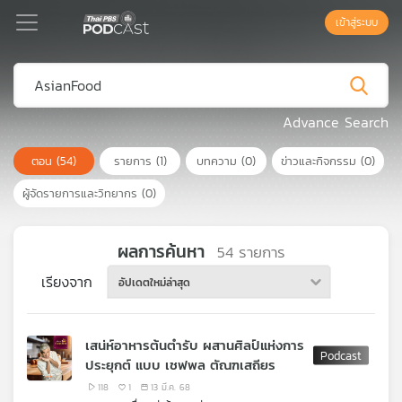
เข้าสู่ระบบ
Podcast
Advance Search
ตอน
(54)
รายการ
(1)
บทความ
(0)
ข่าวและกิจกรรม
(0)
เพล
ย์
ผู้จัดรายการและวิทยากร
(0)
ลิ
สต์
แนะนำ
ผลการค้นหา
54
รายการ
เรียงจาก
อัปเดตใหม่ล่าสุด
เพล
ย์
เสน่ห์อาหารต้นตำรับ ผสานศิลป์แห่งการ
ลิ
ประยุกต์ แบบ เชฟพล ตัณฑเสถียร
สต์
ของ
118
1
13 มี.ค. 68