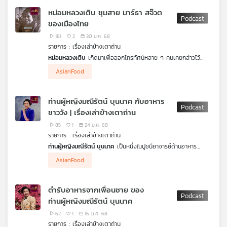
สิงห TUCK the CHEF - เชฟทักษ์
ว่าหลายประเทศห้ามการใช้แล้ว (ยกเว้นในไทย) เพราะมีผลต่อ
หม่อมหลวงเติบ ชุมสาย มาร์ธา สจ๊วต
พัฒนาการทางสมองของเด็ก นอกจากนี้ยังมีคาเฟอีนที่อาจส่งผลต่อ
ของเมืองไทย
การนอน ความดันโลหิตสูงและหัวใจเต้นเร็ว คนที่ดื่มชาตอนบ่ายหรือ
เย็นจึงอาจนอนไม่หลับในคืนนั้น ขณะที่ไขมันอิ่มตัวจากนมข้นหวานและ
181
2
30 ม.ค. 68
ครีมเทียมก็เพิ่มความเสี่ยงต่อโรคหัวใจสำหรับผู้ป่วยเบาหวาน ชาไทย
รายการ : เรื่องเล่าข้างเตาถ่าน
อาจกลายเป็น
"อาชญากร"
ต่อสุขภาพ เพราะมีส่วนผสมหลายอย่างที่
หม่อมหลวงเติบ
เกิดมาเพื่อออกโทรทัศน์หลาย ๆ คนเคยกล่าวไว้
ไม่เป็นประโยชน์ต่อร่างกายหากได้รับในปริมาณที่มากเกินไป แต่ทำ
ท่านมีคุณสมบัติพิเศษในตัวหลายอย่างเกินกุลสตรีไทยในอดีต โดย
อย่างไรจะทำให้สามารถดื่มได้โดยไม่ทำร้ายสุขภาพและปลอดภัย
เชฟ
AsianFood
เฉพาะอย่างยิ่งในเรื่องของการครัวและ
life style
การใช้ชีวิต ดุจ
ทักษ์ นุติ หุตะสิงห
คุยกับ
ดวงฤทธิ์ แคล้วปลอดทุกข์ Food Stylist
เดียวกับ
Martha Stewart
ผู้มีชื่อเสียงโด่งดังไปทั่วโลก หม่อม
ในรายการ
เรื่องเล่าข้างเตาถ่าน
หลวงเติบ ชุมสาย เป็นผู้ทำให้อาหารมีชีวิตชีวา เป็นนักเลงอาหารแถว
ท่านผู้หญิงมณีรัตน์ บุนนาค กับอาหาร
หน้าของเมืองไทย และมีจิตใจเปิดกว้าง
ดวงฤทธิ์ แคล้วปลอดทุกข์
ชาววัง | เรื่องเล่าข้างเตาถ่าน
Food Stylist จะพาไปรู้จักท่าน จากคำกล่าวของท่านที่ว่า
“ตำรา
กับข้าวไทยเล่มใดบอกว่าแครอทใช้ปรุงอาหารไทยไม่ได้ตำรากับข้าว
85
1
24 ม.ค. 68
เล่มนั้นมีค่าแค่เพียงเศษกระดาษ”
รายการ : เรื่องเล่าข้างเตาถ่าน
ท่านผู้หญิงมณีรัตน์ บุนนาค
เป็นหนึ่งในปูชนียาจารย์ด้านอาหาร
ชาววังตัวจริง เสียงจริงท่านมีตำรับอาหารที่น่าสนใจมากมาย ปรุง
AsianFood
ออกมาแล้วมีรสชาติอร่อยและ ท่านมีโอกาสปรุงเผยแพร่ รสชาติ
อาหารของท่านภายในงานสังคมชั้นสูงต่าง ๆ ในอดีต
ดวงฤทธิ์ แคล้ว
ปลอดทุกข์
Food stylist จะพาไปรู้จักอาหารเหล่านั้นในรายการ
เรื่อง
ตำรับอาหารจากเพื่อนชาย ของ
เล่าข้างเตาถ่าน
ท่านผู้หญิงมณีรัตน์ บุนนาค
62
1
16 ม.ค. 68
รายการ : เรื่องเล่าข้างเตาถ่าน