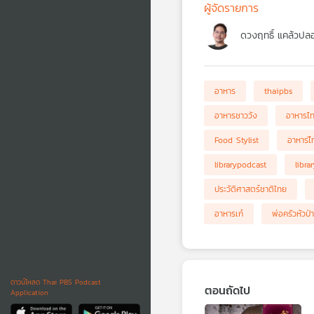
ผู้จัดรายการ
ดวงฤทธิ์ แคล้วปลอ
อาหาร
thaipbs
อาหารชาววัง
อาหารไ
Food Stylist
อาหารไื
librarypodcast
libra
ประวัติศาสตร์ชาติไทย
อาหารเก๋
พ่อครัวหัวป่า
ดาวน์โหลด Thai PBS Podcast
ตอนถัดไป
Application