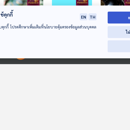
้คุกกี้
EN
TH
ย
บคุกกี้ โปรดศึกษาเพิ่มเติมที่นโยบายคุ้มครองข้อมูลส่วนบุคคล
ไม
ภัยเงียบใน “ชาไทย"
เปรี้ยวจี๊ด อร่อยเสี่ยง
กำเนิด “อูมามิ” 
น่ากลัวกว่าที่คิด
โรค
หลังรสชาติควา
00:00:00
00:00:00
อร่อย
เรื่องเล่าข้างเตาถ่าน
เรื่องเล่าข้างเตาถ่าน
เรื่องเล่าข้างเตาถ่