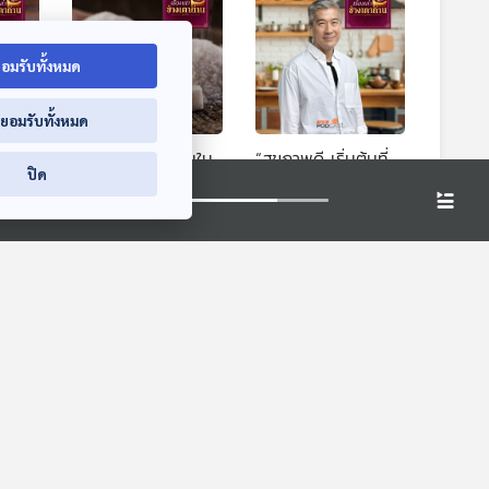
อมรับทั้งหมด
่ยอมรับทั้งหมด
เบื้อง
ภัยจากความหวานใน
“สุขภาพดี เริ่มต้นที่
ปิด
ม
อาหาร
ครัวในบ้าน” กับเชฟ
พล ตัณฑสเถียร
าน
เรื่องเล่าข้างเตาถ่าน
เรื่องเล่าข้างเตาถ่าน