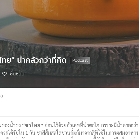
ทย" น่ากลัวกว่าที่คิด
ชื่นชอบ
68
านของน้ำชง
“ชาไทย”
ซ่อนไว้ด้วยตัวเลขที่น่าตกใจ เพราะมีน้ำตาลกว่า
ายควรได้รับใน 1 วัน ชาสีส้มสดใสชวนดื่มก็มาจากสีที่ใช้ในการผสมอาหา