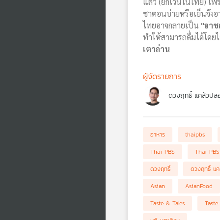
แล้ว (ยกเว้นในไทย) เพร
ชาตอนบ่ายหรือเย็นจึงอา
ไทยอาจกลายเป็น
"อาช
ทำให้สามารถดื่มได้โด
เตาถ่าน
ผู้จัดรายการ
ดวงฤทธิ์ แคล้วปลอ
อาหาร
thaipbs
Thai PBS
Thai PBS
ดวงฤทธิ์
ดวงฤทธิ์ แค
Asian
AsianFood
Taste & Tales
Taste