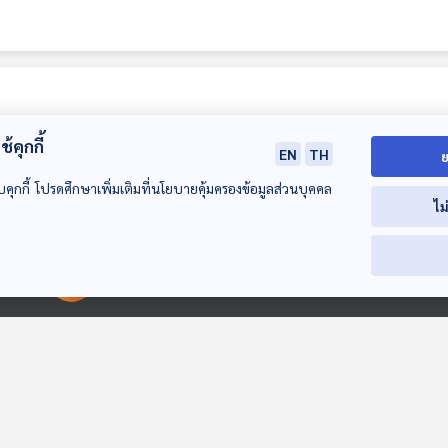
้คุกกี้
EN
TH
ย
บคุกกี้ โปรดศึกษาเพิ่มเติมที่นโยบายคุ้มครองข้อมูลส่วนบุคคล
ไม
00:00:00
00:00:00
กำเนิด “อูมามิ” เบื้อง
ภัยจากความหวานใน
“สุขภาพดี เริ่มต้
หลังรสชาติความ
อาหาร
ครัวในบ้าน” กั
อร่อย
พล ตัณฑสเถีย
เรื่องเล่าข้างเตาถ่าน
เรื่องเล่าข้างเตาถ่าน
เรื่องเล่าข้างเตาถ่