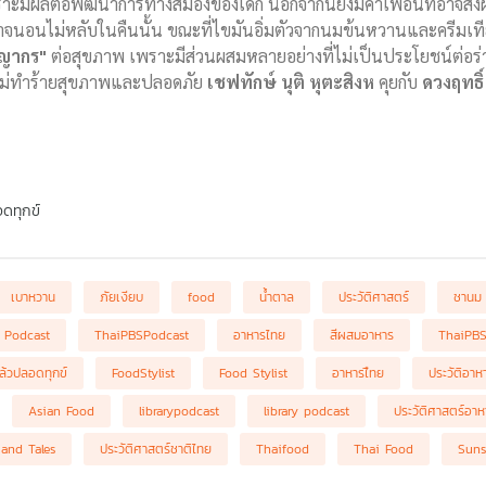
าะมีผลต่อพัฒนาการทางสมองของเด็ก นอกจากนี้ยังมีคาเฟอีนที่อาจส่งผ
จนอนไม่หลับในคืนนั้น ขณะที่ไขมันอิ่มตัวจากนมข้นหวานและครีมเทีย
ญากร"
ต่อสุขภาพ เพราะมีส่วนผสมหลายอย่างที่ไม่เป็นประโยชน์ต่อร่
ยไม่ทำร้ายสุขภาพและปลอดภัย
เชฟทักษ์ นุติ หุตะสิงห
คุยกับ
ดวงฤทธิ
ดทุกข์
เบาหวาน
ภัยเงียบ
food
น้ำตาล
ประวัติศาสตร์
ชานม
 Podcast
ThaiPBSPodcast
อาหารไทย
สีผสมอาหาร
ThaiPBS
ล้วปลอดทุกข์
FoodStylist
Food Stylist
อาหารไืทย
ประวัติอาห
Asian Food
librarypodcast
library podcast
ประวัติศาสตร์อา
 and Tales
ประวัติศาสตร์ชาติไทย
Thaifood
Thai Food
Suns