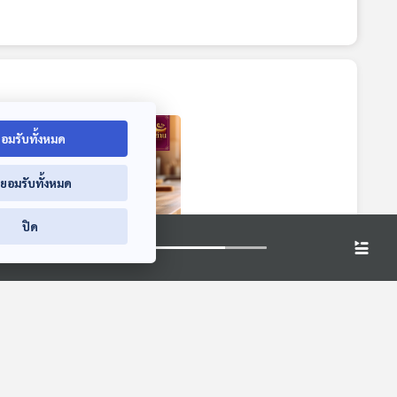
อมรับทั้งหมด
่ยอมรับทั้งหมด
ปิด
นที่
เสน่ห์อาหารต้นตำรับ
บเชฟ
ผสานศิลป์แห่งการ
ร
ประยุกต์ แบบ เชฟ
าน
เรื่องเล่าข้างเตาถ่าน
พล ตัณฑเสถียร