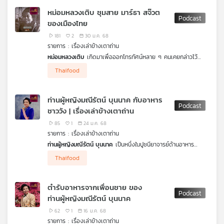
สิงห TUCK the CHEF - เชฟทักษ์
ว่าหลายประเทศห้ามการใช้แล้ว (ยกเว้นในไทย) เพราะมีผลต่อ
หม่อมหลวงเติบ ชุมสาย มาร์ธา สจ๊วต
พัฒนาการทางสมองของเด็ก นอกจากนี้ยังมีคาเฟอีนที่อาจส่งผลต่อ
ของเมืองไทย
การนอน ความดันโลหิตสูงและหัวใจเต้นเร็ว คนที่ดื่มชาตอนบ่ายหรือ
เย็นจึงอาจนอนไม่หลับในคืนนั้น ขณะที่ไขมันอิ่มตัวจากนมข้นหวานและ
181
2
30 ม.ค. 68
ครีมเทียมก็เพิ่มความเสี่ยงต่อโรคหัวใจสำหรับผู้ป่วยเบาหวาน ชาไทย
รายการ : เรื่องเล่าข้างเตาถ่าน
อาจกลายเป็น
"อาชญากร"
ต่อสุขภาพ เพราะมีส่วนผสมหลายอย่างที่
หม่อมหลวงเติบ
เกิดมาเพื่อออกโทรทัศน์หลาย ๆ คนเคยกล่าวไว้
ไม่เป็นประโยชน์ต่อร่างกายหากได้รับในปริมาณที่มากเกินไป แต่ทำ
ท่านมีคุณสมบัติพิเศษในตัวหลายอย่างเกินกุลสตรีไทยในอดีต โดย
อย่างไรจะทำให้สามารถดื่มได้โดยไม่ทำร้ายสุขภาพและปลอดภัย
เชฟ
Thaifood
เฉพาะอย่างยิ่งในเรื่องของการครัวและ
life style
การใช้ชีวิต ดุจ
ทักษ์ นุติ หุตะสิงห
คุยกับ
ดวงฤทธิ์ แคล้วปลอดทุกข์ Food Stylist
เดียวกับ
Martha Stewart
ผู้มีชื่อเสียงโด่งดังไปทั่วโลก หม่อม
ในรายการ
เรื่องเล่าข้างเตาถ่าน
หลวงเติบ ชุมสาย เป็นผู้ทำให้อาหารมีชีวิตชีวา เป็นนักเลงอาหารแถว
ท่านผู้หญิงมณีรัตน์ บุนนาค กับอาหาร
หน้าของเมืองไทย และมีจิตใจเปิดกว้าง
ดวงฤทธิ์ แคล้วปลอดทุกข์
ชาววัง | เรื่องเล่าข้างเตาถ่าน
Food Stylist จะพาไปรู้จักท่าน จากคำกล่าวของท่านที่ว่า
“ตำรา
กับข้าวไทยเล่มใดบอกว่าแครอทใช้ปรุงอาหารไทยไม่ได้ตำรากับข้าว
85
1
24 ม.ค. 68
เล่มนั้นมีค่าแค่เพียงเศษกระดาษ”
รายการ : เรื่องเล่าข้างเตาถ่าน
ท่านผู้หญิงมณีรัตน์ บุนนาค
เป็นหนึ่งในปูชนียาจารย์ด้านอาหาร
ชาววังตัวจริง เสียงจริงท่านมีตำรับอาหารที่น่าสนใจมากมาย ปรุง
Thaifood
ออกมาแล้วมีรสชาติอร่อยและ ท่านมีโอกาสปรุงเผยแพร่ รสชาติ
อาหารของท่านภายในงานสังคมชั้นสูงต่าง ๆ ในอดีต
ดวงฤทธิ์ แคล้ว
ปลอดทุกข์
Food stylist จะพาไปรู้จักอาหารเหล่านั้นในรายการ
เรื่อง
ตำรับอาหารจากเพื่อนชาย ของ
เล่าข้างเตาถ่าน
ท่านผู้หญิงมณีรัตน์ บุนนาค
62
1
16 ม.ค. 68
รายการ : เรื่องเล่าข้างเตาถ่าน