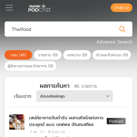
เข้าสู่ระบบ
Podcast
Advance Search
ตอน
(46)
รายการ
(0)
บทความ
(0)
ข่าวและกิจกรรม
(0)
เพล
ย์
ผู้จัดรายการและวิทยากร
(0)
ลิ
สต์
แนะนำ
ผลการค้นหา
46
รายการ
เรียงจาก
อัปเดตใหม่ล่าสุด
เพล
ย์
เสน่ห์อาหารต้นตำรับ ผสานศิลป์แห่งการ
ลิ
ประยุกต์ แบบ เชฟพล ตัณฑเสถียร
สต์
ของ
118
1
13 มี.ค. 68