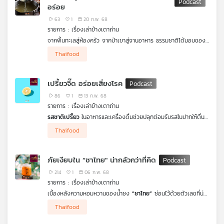
สไตล์เกาหลี
อร่อย
เครือ
63
1
20 ก.พ. 68
ข่าย
เสน่ห์ของอาหารต้นตำรับที่สืบทอดมาจากรุ่นสู่รุ่นผสานกับศิลปะแห่ง
รายการ : เรื่องเล่าข้างเตาถ่าน
วิทยุ
การประยุกต์ในแบบฉบับเฉพาะตัวของ เชฟพล ตัณฑเสถียร ที่เคารพ
จากพื้นทะเลสู่ห้องครัว จากป่าเขาสู่จานอาหาร ธรรมชาติได้มอบของ
รากเหง้าของอาหารดั้งเดิม เปรียบเสมือนการเดินทางทางของรสชาติ
ไทย
ขวัญล้ำค่าคือ
อูมามิ
รสชาติที่ห้า ซึ่งช่วยประสานความกลมกล่อม
ที่พาคุณย้อนกลับไปสัมผัสประวัติศาสตร์อาหารในอดีต #เรื่องเล่าข้าง
พี
Thaifood
เติมเต็มความอร่อยของมื้อเด็ดได้อย่างลงตัว
อูมามิ
รสชาติแห่ง
เตาถ่าน ตอนนี้จะบอกเล่าเรื่องราวของ“อาหารต้นตำรับและอาหาร
บี
ความลึกลับที่ซ่อนอยู่ในวัตถุดิบหลากหลาย เช่นสาหร่ายทะเล เห็ดป่า
ประยุกต์” ในแบบของ เชฟพล ตัณฑเสถียร โดย ดวงฤทธิ์ แคล้ว
เอส
น้ำซุปกระดูกและผักนานาชนิด เป็นดั่งตัวกลางที่เชื่อมโยงรสเค็ม
ปลอดทุกข์ กับเส้นทางการเดินทางทางรสชาติที่ไม่มีที่สิ้นสุด
เปรี้ยวจี๊ด อร่อยเสี่ยงโรค
หวาน เปรี้ยว และขมเข้าด้วยกัน สร้างสรรค์ซิมโฟนีของอาหารอย่าง
เลิศรส มารู้จักต้นกำเนิดความมหัศจรรย์ของรสชาติอูมามิ และวิธีการ
86
1
13 ก.พ. 68
ที่จะทำให้อาหารธรรมดากลายเป็นความทรงจำที่น่าประทับใจไปพร้อมกัน
รายการ : เรื่องเล่าข้างเตาถ่าน
กับ
ดวงฤทธิ์ แคล้วปลอดทุกข์ FoodStylist
และ
ดร. นุติ หุตะสิงห
แผนที่
รสชาติเปรี้ยว
ในอาหารและเครื่องดื่มช่วยปลุกต่อมรับรสในปากให้ตื่น
TUCK the CHEF - เชฟทักษ์
ในรายการ
เรื่องเล่าข้างเตาถ่าน
วิทยุ
ตัว กระตุ้นน้ำลาย ชวนให้เกิดความรู้สึกอยากรับประทานอาหารมากขึ้น
Thaifood
ช่วยย่อยและเพิ่มการดูดซึมแร่ธาตุ แถมยังเป็นแหล่งวิตามินซีที่สำคัญ
เครือ
แท้จริงแล้วการรับประทานอาหารรสเปรี้ยวมีความเสี่ยงซ่อนอยู่ นอก
ข่าย
เหนือจากการมีผลให้เคลือบฟันสึกกร่อนได้หากรับประทานมากหรือบ่อย
ภัยเงียบใน “ชาไทย" น่ากลัวกว่าที่คิด
จนเกินไป แพทย์และคนที่รักสุขภาพมักจะเตือนให้ระวังและหลีกเลี่ยง
อาหารที่เค็มหรือหวานจนเกินไป แต่รู้หรือไม่ว่าอาหารแซบต่าง ๆ ที่
214
1
06 ก.พ. 68
ปรุงด้วยรสเปรี้ยวจัดจ้าน เช่น ต้มยำ ส้มตำ ลาบ แกงอ่อม ฯลฯ ยิ่ง
รายการ : เรื่องเล่าข้างเตาถ่าน
มีความเปรี้ยวมากขึ้นเท่าไหร่ก็เป็นความเสี่ยงที่จะทำให้เกิดความดันและ
เบื้องหลังความหอมหวานของน้ำชง
“ชาไทย”
ซ่อนไว้ด้วยตัวเลขที่น่า
โรคไตได้เช่นกัน แล้วจะกินเปรี้ยวอย่างไรให้ได้ประโยชน์สูงสุด หาคำ
ตกใจ เพราะมีน้ำตาลกว่า 40 กรัมต่อแก้ว เทียบเท่ากับน้ำตาล 10
ตอบได้ใน รายการ
Thaifood
เรื่องเล่าข้างเตาถ่าน
ตอน
"เปรี้ยวจี๊ด อร่อยเสี่ยง
ช้อนชา เป็นปริมาณเกินกว่าที่ร่างกายควรได้รับใน 1 วัน ชาสีส้มสดใส
โรค"
กับ
ดวงฤทธิ์ แคล้วปลอดทุกข์ FoodStylist
และ
ดร. นุติ หุตะ
ชวนดื่มก็มาจากสีที่ใช้ในการผสมอาหาร
(sunset yellow)
แต่รู้หรือไม่