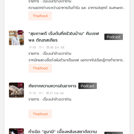
รายการ : เรื่องเล่าข้างเตาถ่าน
คุณ
ความแตกต่างระหว่างอาหารต้นตำรับ และ อาหารปรยุกต์ Authentic
Food (อาหารดั้งเดิม ,ต้นตำรับ) มุ่งรักษาและถ่ายทอดความเป็น
Thaifood
ดั้งเดิม ในขณะที่ Fusion Food (อาหารประยุกต์) มุ่งสร้างสรรค์และ
เพลง
พัฒนาสิ่งใหม่จากการผสมผสานสิ่งที่มีอยู่แล้ว
“สุขภาพดี เริ่มต้นที่ครัวในบ้าน” กับเชฟ
Authentic Food (อาหารดั้งเดิม ,ต้นตำรับ)
พล ตัณฑสเถียร
- เป็นอาหารที่ยึดตามตำรับดั้งเดิมของวัฒนธรรมนั้น ๆ อย่าง
เคร่งครัด
บทความ
59
1
06 มี.ค. 68
- ใช้วัตถุดิบ เครื่องปรุง และวิธีการปรุงแบบดั้งเดิมตามตำรับโบราณ
รายการ : เรื่องเล่าข้างเตาถ่าน
- มีเป้าหมายเพื่อรักษาเอกลักษณ์และรสชาติที่แท้จริงของอาหารใน
จากนักแสดงชื่อดังผันตัวมาเป็นเชฟ นอกจากไปเรียนรู้การทำอาหาร
วัฒนธรรมนั้น
ได้หลากหลายสไตล์จากนานาประเทศแล้ว บนเส้นทางการทำงานที่อยู่
- ตัวอย่าง: ต้มยำกุ้งแบบดั้งเดิม, พิซซ่าสไตล์นาโปลี, ซูชิแบบญี่ปุ่น
Thaifood
ข่าว
กับครัวกว่า 20 ปี ทำให้
เชฟพล
ค้นพบสิ่งสำคัญหลายเรื่อง หนึ่งใน
โบราณ
และ
นั้นคือวิธีที่จะทำให้เรากินอาหารได้อย่างอร่อยและสุขภาพดี โดยไม่ต้อง
ใช้ขั้นตอนยุ่งยากซับซ้อน ดวงฤทธิ์ แคล้วปลอดทุกข์ คุยกับ พล
กิจกรรม
Fusion Food (อาหารประยุกต์)
ภัยจากความหวานในอาหาร
ตัณฑเสถียร ในรายการ
เรื่องเล่าข้างเตาถ่าน
ค้นหาคำตอบว่า การทำ
- การผสมผสานเทคนิค วัตถุดิบ หรือแนวคิดจากวัฒนธรรมอาหาร
อาหารกินเองได้ง่าย ๆ ที่บ้านและดีต่อสุขภาพนั้นทำอย่างไร ในตอน
74
1
27 ก.พ. 68
ต่าง ๆ เข้าด้วยกัน
“สุขภาพดีเริ่มต้นที่ครัวในบ้าน”
- มีการดัดแปลง ประยุกต์ และสร้างสรรค์โดยไม่ยึดติดกับกฎเกณฑ์
รายการ : เรื่องเล่าข้างเตาถ่าน
เกี่ยว
ดั้งเดิม
- เน้นนวัตกรรม การทดลอง และการสร้างประสบการณ์ใหม่ทาง
กับ
Thaifood
รสชาติ
เรา
- มักสะท้อนความหลากหลายทางวัฒนธรรมและการแลกเปลี่ยน
อิทธิพลทางอาหาร
กำเนิด “อูมามิ” เบื้องหลังรสชาติความ
- ตัวอย่าง: ซูชิพิซซ่า, แกงเขียวหวานพาสต้า, บัวลอยไอศกรีม, ทาโก้