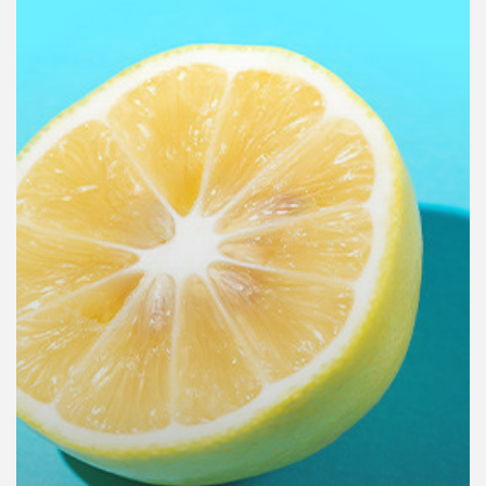
คุณ
เพลง
บทความ
ข่าว
และ
กิจกรรม
เกี่ยว
กับ
เรา