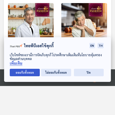
ไทยพีบีเอสใช้คุกกี้
EN
TH
“สุขภาพดี เริ่มต้นที่ครัวใน
เสน่ห์อาหารต้นตำรับ ผสาน
ดาวน์โหลด Thai PBS Podcast Application
เว็บไซต์ของเรามีการจัดเก็บคุกกี้ โปรดศึกษาเพิ่มเติมที่นโยบายคุ้มครอง
ข้อมูลส่วนบุคคล
บ้าน” กับเชฟพล ตัณฑส
ศิลป์แห่งการประยุกต์ แบบ
เพิ่มเติม
เถียร
เชฟพล ตัณฑเสถียร
เรื่องเล่าข้างเตาถ่าน
เรื่องเล่าข้างเตาถ่าน
ยอมรับทั้งหมด
ไม่ยอมรับทั้งหมด
ปิด
Ⓒ 2020 องค์การกระจายเสียงและแพร่ภาพสาธารณะแห่งประเทศไทย
ตอนที่เกี่ยวข้อง