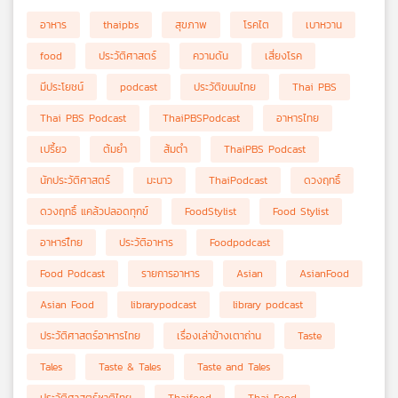
อาหาร
thaipbs
สุขภาพ
โรคไต
เบาหวาน
food
ประวัติศาสตร์
ความดัน
เสี่ยงโรค
มีประโยชน์
podcast
ประวัติขนมไทย
Thai PBS
Thai PBS Podcast
ThaiPBSPodcast
อาหารไทย
เปรี้ยว
ต้มยำ
ส้มตำ
ThaiPBS Podcast
นักประวัติศาสตร์
มะนาว
ThaiPodcast
ดวงฤทธิ์
ดวงฤทธิ์ แคล้วปลอดทุกข์
FoodStylist
Food Stylist
อาหารไืทย
ประวัติอาหาร
Foodpodcast
Food Podcast
รายการอาหาร
Asian
AsianFood
Asian Food
librarypodcast
library podcast
ประวัติศาสตร์อาหารไทย
เรื่องเล่าข้างเตาถ่าน
Taste
Tales
Taste & Tales
Taste and Tales