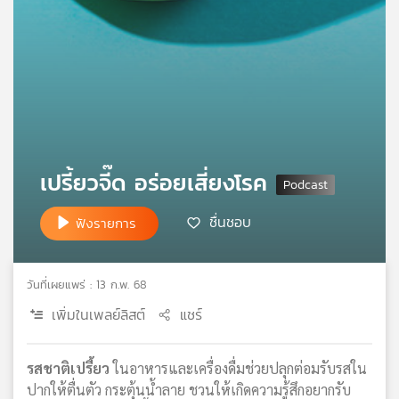
เครือ
ข่าย
วิทยุ
ไทย
พี
บี
เอส
เปรี้ยวจี๊ด อร่อยเสี่ยงโรค
แผนที่
ชื่นชอบ
ฟังรายการ
วิทยุ
เครือ
ข่าย
วันที่เผยแพร่ : 13 ก.พ. 68
เพิ่มในเพลย์ลิสต์
แชร์
รสชาติเปรี้ยว
ในอาหารและเครื่องดื่มช่วยปลุกต่อมรับรสใน
ปากให้ตื่นตัว กระตุ้นน้ำลาย ชวนให้เกิดความรู้สึกอยากรับ