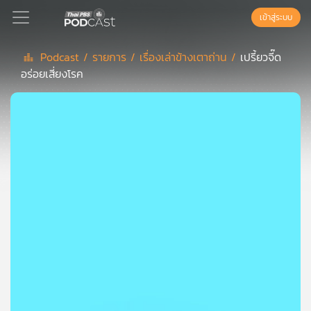
เข้าสู่ระบบ
Podcast /
รายการ /
เรื่องเล่าข้างเตาถ่าน /
เปรี้ยวจี๊ด
อร่อยเสี่ยงโรค
Podcast
เพล
ย์
ลิ
สต์
แนะนำ
เพล
ย์
ลิ
สต์
ของ