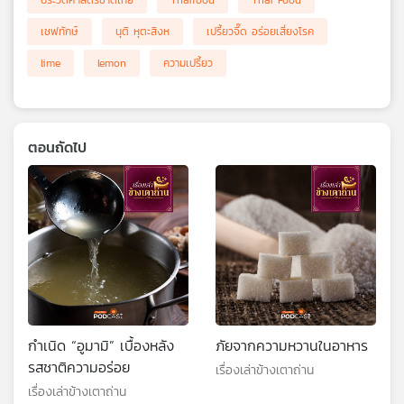
ประวัติศาสตร์ชาติไทย
Thaifood
Thai Food
เชฟทักษ์
นุติ หุตะสิงห
เปรี้ยวจี๊ด อร่อยเสี่ยงโรค
lime
lemon
ความเปรี้ยว
ตอนถัดไป
กำเนิด “อูมามิ” เบื้องหลัง
ภัยจากความหวานในอาหาร
รสชาติความอร่อย
เรื่องเล่าข้างเตาถ่าน
เรื่องเล่าข้างเตาถ่าน