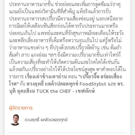
ประทานอาหารมากขึ้น ช่วยย่อยและเพิ่มการดูดซึมแร่ธาตุ
แถมยังเป็นแหล่งวิตามินซีที่สำคัญ แท้จริงแล้วการรับ
ประทานอาหารรสเปรี้ยวมีความเสี่ยงซ่อนอยู่ นอกเหนือจาก
การมีผลให้เคลือบฟันสึกกร่อนได้หากรับประทานมากหรือ
บ่อยจนเกินไป แพทย์และคนที่รักสุขภาพมักจะเตือนให้ระวัง
และหลีกเลี่ยงอาหารที่เค็มหรือหวานจนเกินไป แต่รู้หรือไม่
ว่าอาหารแซบต่าง ๆ ที่ปรุงด้วยรสเปรี้ยวจัดจ้าน เช่น ต้มยำ
ส้มตำ ลาบ แกงอ่อม ฯลฯ ยิ่งมีความเปรี้ยวมากขึ้นเท่าไหร่ก็
เป็นความเสี่ยงที่จะทำให้เกิดความดันและโรคไตได้เช่นกัน
แล้วจะกินเปรี้ยวอย่างไรให้ได้ประโยชน์สูงสุด หาคำตอบได้ใน
รายการ
เรื่องเล่าข้างเตาถ่าน
ตอน
"เปรี้ยวจี๊ด อร่อยเสี่ยง
โรค"
กับ
ดวงฤทธิ์ แคล้วปลอดทุกข์ FoodStylist
และ
ดร.
นุติ หุตะสิงห TUCK the CHEF - เชฟทักษ์
ผู้จัดรายการ
ดวงฤทธิ์ แคล้วปลอดทุกข์