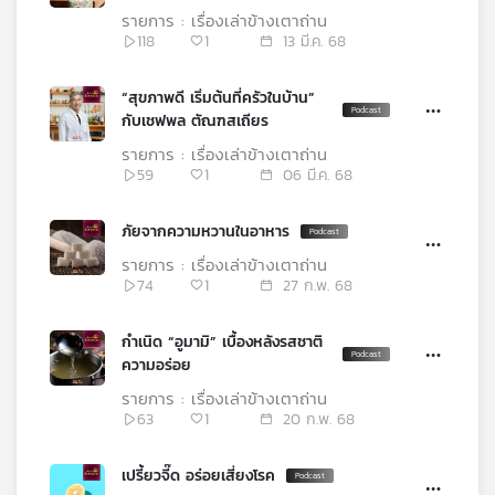
คุณ
ตัณฑเสถียร
รายการ : เรื่องเล่าข้างเตาถ่าน
118
1
13 มี.ค. 68
เพลง
“สุขภาพดี เริ่มต้นที่ครัวในบ้าน”
กับเชฟพล ตัณฑสเถียร
รายการ : เรื่องเล่าข้างเตาถ่าน
บทความ
59
1
06 มี.ค. 68
ภัยจากความหวานในอาหาร
ข่าว
รายการ : เรื่องเล่าข้างเตาถ่าน
และ
74
1
27 ก.พ. 68
กิจกรรม
กำเนิด “อูมามิ” เบื้องหลังรสชาติ
ความอร่อย
เกี่ยว
รายการ : เรื่องเล่าข้างเตาถ่าน
กับ
63
1
20 ก.พ. 68
เรา
เปรี้ยวจี๊ด อร่อยเสี่ยงโรค