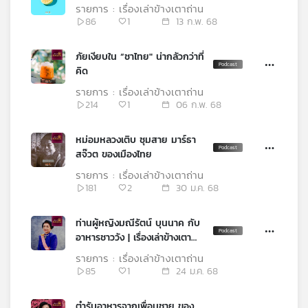
รายการ : เรื่องเล่าข้างเตาถ่าน
เครือ
86
1
13 ก.พ. 68
ข่าย
วิทยุ
ภัยเงียบใน “ชาไทย" น่ากลัวกว่าที่
ไทย
คิด
พี
บี
รายการ : เรื่องเล่าข้างเตาถ่าน
214
1
06 ก.พ. 68
เอส
หม่อมหลวงเติบ ชุมสาย มาร์ธา
สจ๊วต ของเมืองไทย
แผนที่
วิทยุ
รายการ : เรื่องเล่าข้างเตาถ่าน
เครือ
181
2
30 ม.ค. 68
ข่าย
ท่านผู้หญิงมณีรัตน์ บุนนาค กับ
อาหารชาววัง | เรื่องเล่าข้างเตา
ถ่าน
รายการ : เรื่องเล่าข้างเตาถ่าน
85
1
24 ม.ค. 68
ตำรับอาหารจากเพื่อนชาย ของ