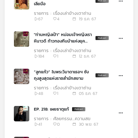
เลียมือ
รายการ : เรื่องเล่าข้างเตาถ่าน
67
4
19 ธ.ค. 67
"ท่านหญิงเป้า" หม่อมเจ้าหญิงเรา
หินาวดี ท้าวทองกีบม้าแห่งยุค
รัชกาลที่ 9
รายการ : เรื่องเล่าข้างเตาถ่าน
184
1
12 ธ.ค. 67
“ลูกแก้ว” ในพระวิมาดาเธอฯ ซัง
กุงสูงสุดแห่งราชสำนักสยาม
รายการ : เรื่องเล่าข้างเตาถ่าน
48
1
05 ธ.ค. 67
EP. 218: เผยธาตุแท้
รายการ : ศัลยกรรม...ความสุข
41
0
30 พ.ย. 67