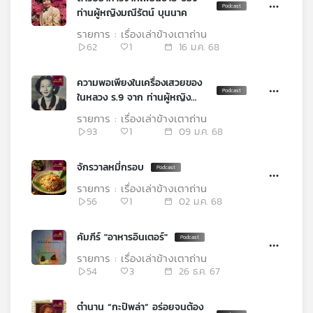
ท่านผู้หญิงมณีรัตน์ บุนนาค
รายการ : เรื่องเล่าข้างเตาถ่าน
62
1
16 ม.ค. 68
ความพอเพียงในเครื่องเสวยของ
ในหลวง ร.9 จาก ท่านผู้หญิง
ประสานสุข ตันติเวชกุล
รายการ : เรื่องเล่าข้างเตาถ่าน
93
1
09 ม.ค. 68
จักรวาลหมี่กรอบ
รายการ : เรื่องเล่าข้างเตาถ่าน
56
1
02 ม.ค. 68
คัมภีร์ "อาหารอินเตอร์"
รายการ : เรื่องเล่าข้างเตาถ่าน
54
3
26 ธ.ค. 67
ตำนาน “กะปิพล่า” อร่อยจนต้อง