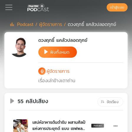
เข้าสู่ระบบ
Podcast /
ผู้จัดรายการ /
ดวงฤทธิ์ แคล้วปลอดทุกข์
Podcast
ดวงฤทธิ์ แคล้วปลอดทุกข์
ฟังทั้งหมด
เพล
ย์
ลิ
ผู้จัดรายการ
สต์
แนะนำ
เรื่องเล่าข้างเตาถ่าน
55 คลิปเสียง
เพล
จัดเรียง
ย์
ลิ
สต์
เสน่ห์อาหารต้นตำรับ ผสานศิลป์
ของ
แห่งการประยุกต์ แบบ เชฟพล