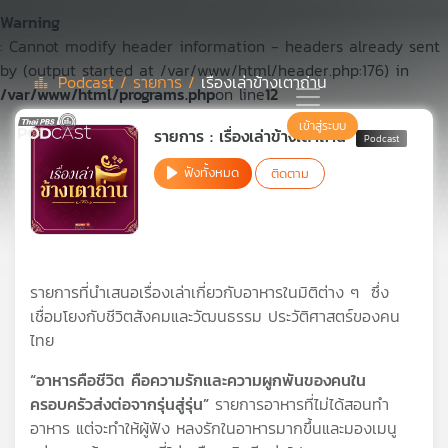
Warning
: Cannot modify header information - headers already sent
by (output started at /var/www/html/header.php:176) in
Podcast /
รายการ /
เรื่องเล่าข้างเตาถ่าน
/var/www/html/programs.php
on line
12
Podcast
เข้าสู่ระบบ
รายการ : เรื่องเล่าข้างเตาถ่าน
ฟังทั้งหมด
ติดตาม
เพล
ย์
ลิ
สต์
แนะนำ
รายการที่นำเสนอเรื่องเล่าเกี่ยวกับอาหารในมิติต่าง ๆ ซึ่ง
เชื่อมโยงกับชีวิตสังคมและวัฒนธรรม ประวัติศาสตร์ของคน
ไทย
เพล
ย์
“อาหารคือชีวิต คือความรักและความผูกพันของคนใน
ลิ
ครอบครัวส่งต่อจากรุ่นสู่รุ่น”
รายการอาหารที่ไม่ได้สอนทำ
สต์
อาหาร แต่จะทำให้ผู้ฟัง หลงรักในอาหารมากขึ้นและมองเมนู
ของ