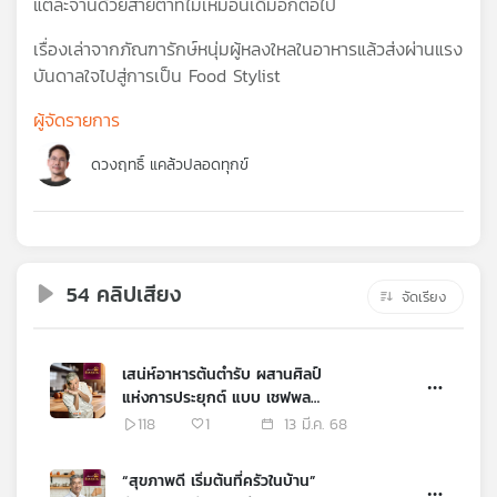
แต่ละจานด้วยสายตาที่ไม่เหมือนเดิมอีกต่อไป
คุณ
เรื่องเล่าจากภัณฑารักษ์หนุ่มผู้หลงใหลในอาหารแล้วส่งผ่านแรง
บันดาลใจไปสู่การเป็น Food Stylist
เพลง
ผู้จัดรายการ
ดวงฤทธิ์ แคล้วปลอดทุกข์
บทความ
ข่าว
และ
54 คลิปเสียง
จัดเรียง
กิจกรรม
เสน่ห์อาหารต้นตำรับ ผสานศิลป์
เกี่ยว
แห่งการประยุกต์ แบบ เชฟพล
กับ
ตัณฑเสถียร
118
1
13 มี.ค. 68
เรา
“สุขภาพดี เริ่มต้นที่ครัวในบ้าน”