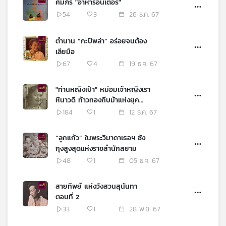
คัมภีร์ "อาหารอินเตอร์"
54
3
26 ธ.ค. 67
ตำนาน “กะปิพล่า” อร่อยจนต้อง
เลียมือ
67
4
19 ธ.ค. 67
"ท่านหญิงเป้า" หม่อมเจ้าหญิงเรา
หินาวดี ท้าวทองกีบม้าแห่งยุค
รัชกาลที่ 9
184
1
12 ธ.ค. 67
“ลูกแก้ว” ในพระวิมาดาเธอฯ ซัง
กุงสูงสุดแห่งราชสำนักสยาม
48
1
05 ธ.ค. 67
สายทิพย์ แห่งวังสวนสุนันทา
ตอนที่ 2
33
1
28 พ.ย. 67