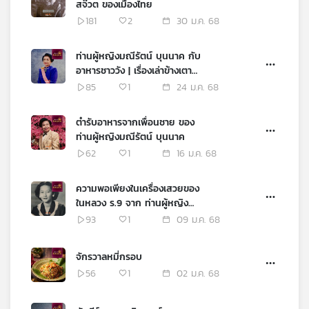
สจ๊วต ของเมืองไทย
181
2
30 ม.ค. 68
ท่านผู้หญิงมณีรัตน์ บุนนาค กับ
อาหารชาววัง | เรื่องเล่าข้างเตา
ถ่าน
85
1
24 ม.ค. 68
ตำรับอาหารจากเพื่อนชาย ของ
ท่านผู้หญิงมณีรัตน์ บุนนาค
62
1
16 ม.ค. 68
ความพอเพียงในเครื่องเสวยของ
ในหลวง ร.9 จาก ท่านผู้หญิง
ประสานสุข ตันติเวชกุล
93
1
09 ม.ค. 68
จักรวาลหมี่กรอบ
56
1
02 ม.ค. 68