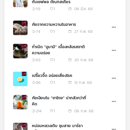
กับเชฟพล ตัณฑสเถียร
เครือ
59
1
06 มี.ค. 68
ข่าย
วิทยุ
ภัยจากความหวานในอาหาร
ไทย
74
1
27 ก.พ. 68
พี
บี
เอส
กำเนิด “อูมามิ” เบื้องหลังรสชาติ
ความอร่อย
63
1
20 ก.พ. 68
แผนที่
วิทยุ
เปรี้ยวจี๊ด อร่อยเสี่ยงโรค
เครือ
86
1
13 ก.พ. 68
ข่าย
ภัยเงียบใน “ชาไทย" น่ากลัวกว่าที่
คิด
214
1
06 ก.พ. 68
หม่อมหลวงเติบ ชุมสาย มาร์ธา