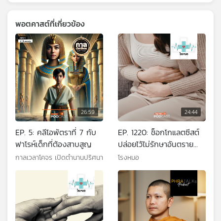
พอตคาสต์ที่เกี่ยวข้อง
26:59
24:44
EP. 5: คลีโอพัตราที่ 7 กับ
EP. 1220: ช็อกโกแลตซีสต์
ฟาโรห์เด็กที่ต้องสาบสูญ
ปล่อยไว้ไม่รักษาอันตราย
มาก ผู้หญิงหลายคนเป็นแต่
กาลเวลาโคจร เปิดตำนานปริศนา
โรงหมอ
ไม่รู้ตัว