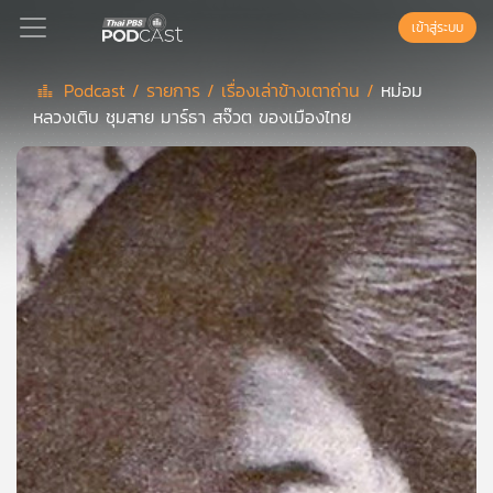
เข้าสู่ระบบ
Podcast /
รายการ /
เรื่องเล่าข้างเตาถ่าน /
หม่อม
หลวงเติบ ชุมสาย มาร์ธา สจ๊วต ของเมืองไทย
Podcast
เพล
ย์
ลิ
สต์
แนะนำ
เพล
ย์
ลิ
สต์
ของ