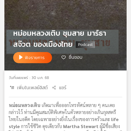
เครือ
ข่าย
วิทยุ
ไทย
หม่อมหลวงเติบ ชุมสาย มาร์ธา
พี
บี
สจ๊วต ของเมืองไทย
เอส
ชื่นชอบ
ฟังรายการ
แผนที่
วิทยุ
วันที่เผยแพร่ : 30 ม.ค. 68
เครือ
ข่าย
เพิ่มในเพลย์ลิสต์
แชร์
หม่อมหลวงเติบ
เกิดมาเพื่อออกโทรทัศน์หลาย ๆ คนเคย
กล่าวไว้ ท่านมีคุณสมบัติพิเศษในตัวหลายอย่างเกินกุลสตรี
ไทยในอดีต โดยเฉพาะอย่างยิ่งในเรื่องของการครัวและ
life
style
การใช้ชีวิต ดุจเดียวกับ
Martha Stewart
ผู้มีชื่อเสียง