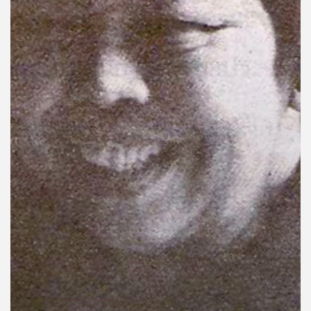
คุณ
เพลง
บทความ
ข่าว
และ
กิจกรรม
เกี่ยว
กับ
เรา