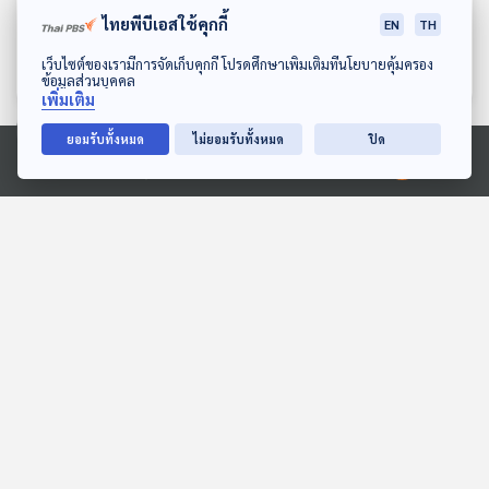
กำเนิด “อูมามิ” เบื้องหลัง
ภัยจากความหวานในอาหาร
ไทยพีบีเอสใช้คุกกี้
รสชาติความอร่อย
EN
TH
เรื่องเล่าข้างเตาถ่าน
เรื่องเล่าข้างเตาถ่าน
ดาวน์โหลด Thai PBS Podcast Application
เว็บไซต์ของเรามีการจัดเก็บคุกกี้ โปรดศึกษาเพิ่มเติมที่นโยบายคุ้มครอง
ข้อมูลส่วนบุคคล
เพิ่มเติม
ยอมรับทั้งหมด
ไม่ยอมรับทั้งหมด
ปิด
ตอนที่เกี่ยวข้อง
Ⓒ 2020 องค์การกระจายเสียงและแพร่ภาพสาธารณะแห่งประเทศไทย
EP. 279: ดราม่าร้อนตัดสิทธิ์
EP. 258: เครนถล่มกระทบ
บัตรคนจน | 2 เดือนรัฐบาล
การเมือง | อิตาเลียนไทย
อนุทิน หวังแค่ไหน |
ทำไมมักได้งานรัฐ | เงื่อนไข
คุยให้คิด
คุยให้คิด
กรรมการวิสามัญเงินกู้ 4
โหวตนายกฯ พรรค