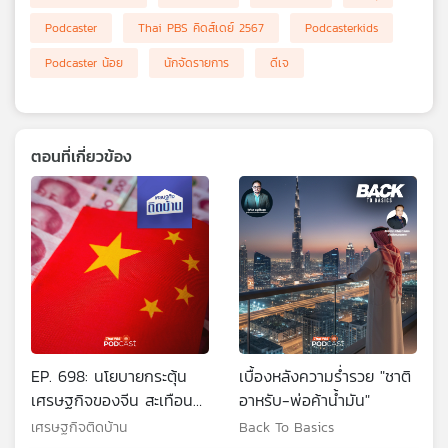
เครือ
Podcaster
Thai PBS คิดส์เดย์ 2567
Podcasterkids
ข่าย
Podcaster น้อย
นักจัดรายการ
ดีเจ
วิทยุ
ไทย
พี
บี
เอส
ตอนที่เกี่ยวข้อง
แผนที่
วิทยุ
เครือ
ข่าย
EP. 698: นโยบายกระตุ้น
เบื้องหลังความร่ำรวย "ชาติ
เศรษฐกิจของจีน สะเทือน
อาหรับ-พ่อค้าน้ำมัน"
สะท้อนถึงเศรษฐกิจไทย
เศรษฐกิจติดบ้าน
Back To Basics