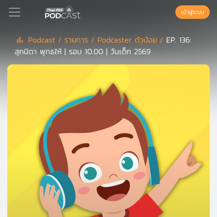
เข้าสู่ระบบ
Podcast /
รายการ /
Podcaster ตัวน้อย /
EP. 136:
สุภนิดา พุทธให้ | รอบ 10.00 | วันเด็ก 2569
Podcast
เพล
ย์
ลิ
สต์
แนะนำ
เพล
ย์
ลิ
สต์
ของ