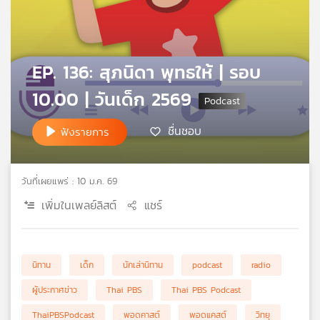
คุณ
เพลง
EP. 136: สุภนิดา พุทธให้ | รอบ
10.00 | วันเด็ก 2569
บทความ
ชื่นชอบ
ฟังรายการ
ข่าว
และ
วันที่เผยแพร่ : 10 ม.ค. 69
กิจกรรม
เพิ่มในเพลย์ลิสต์
แชร์
เกี่ยว
นิทาน
เด็ก
นักเล่านิทาน
podcast
radio
กับ
เรา
ผู้ประกาศข่าว
Thai PBS
Thai PBS Podcast
ThaiPBSPodcast
พอดคาสต์
พอดแคสต์
วิทยุ