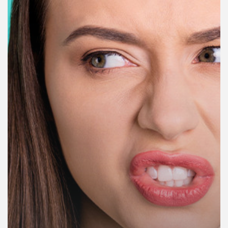
คุณ
เพลง
บทความ
ข่าว
และ
กิจกรรม
เกี่ยว
กับ
เรา