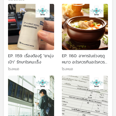
EP. 1159: เรื่องต้องรู้ "ยามุ่ง
EP. 1160: อาหารในช่วงฤดู
เป้า" รักษาโรคมะเร็ง
หนาว อะไรควรกินอะไรควร
เลี่ยง
โรงหมอ
โรงหมอ