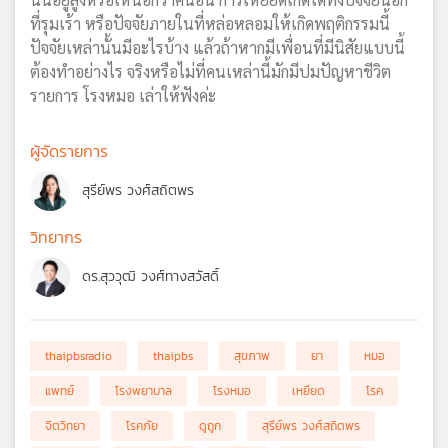
ที่รุมเร้า หรือปัจจัยภายในที่หล่อหลอมให้เกิดพฤติกรรมนี้
ปัจจัยเหล่านั้นมีอะไรบ้าง แล้วถ้าหากมีเพื่อนที่มีนิสัยแบบนี้
ต้องทำอย่างไร จริงหรือไม่ที่คนเหล่านี้มักมีปมปัญหาชีวิต
รายการ โรงหมอ เล่าให้ฟังค่ะ
ผู้จัดรายการ
สุรีย์พร วงศ์สถิตพร
วิทยากร
ดร.สุววุฒิ วงศ์ทางสวัสดิ์
thaipbsradio
thaipbs
สุขภาพ
ยา
หมอ
แพทย์
โรงพยาบาล
โรงหมอ
เหยียด
โรค
จิตวิทยา
โรคภัย
ดูถูก
สุรีย์พร วงศ์สถิตพร