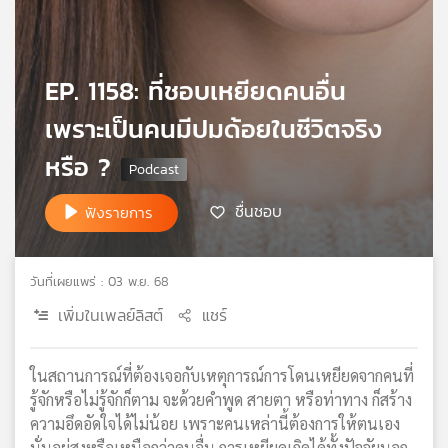
เครือ
ข่าย
วิทยุ
EP. 1158: ที่ชอบเหยียดคนอื่น
ไทย
พี
เพราะเป็นคนมีปมด้อยในชีวิตจริง
บี
เอส
หรือ ?
ชื่นชอบ
ฟังรายการ
แผนที่
วิทยุ
เครือ
วันที่เผยแพร่ : 03 พ.ย. 68
ข่าย
เพิ่มในเพลย์ลิสต์
แชร์
ในสถานการณ์ที่ต้องเจอกับเหตุการณ์การโดนเหยียดจากคนที่
รู้จักหรือไม่รู้จักก็ตาม จะด้วยคำพูด สายตา หรือท่าทาง ก็สร้าง
ความอึดอัดใจได้ไม่น้อย เพราะคนเหล่านี้ต้องการให้ตนเอง
นั่นอยู่สูงหรือเหนือกว่าคนอื่น การเหยียดเกิดได้ทั้งปัจจัยนอก