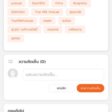
podcast
ปัญหาชีวิต
ท่าทาง
Rongmhor
นักจิตวิทยา
Thai PBS Podcast
สุขอนามัย
ThaiPBSPodcast
Health
ปมด้อย
สุววุฒิ วงศ์ทางสวัสดิ์
หมอพทย์
เหยียดยาม
ดูแคลน
ความคิดเห็น (
0
)
ยกเลิก
ส่งความคิดเห็น
ตอนถัดไป