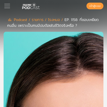
เข้าสู่ระบบ
Podcast /
รายการ /
โรงหมอ /
EP. 1158: ที่ชอบเหยียด
คนอื่น เพราะเป็นคนมีปมด้อยในชีวิตจริงหรือ ?
Podcast
เพล
ย์
ลิ
สต์
แนะนำ
เพล
ย์
ลิ
สต์
ของ