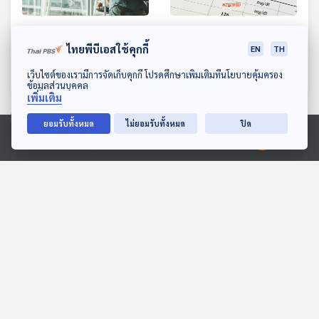
EP. 1161: โรค ภาวะ หรือ
EP. 1162: ตัวเลขกับความ
อาการ ที่อาจถูกห้ามขึ้น
หมายที่ซ่อนเร้นจากผลตรวจ
ไทยพีบีเอสใช้คุกกี้
EN
TH
เครื่องบิน
สุขภาพ
โรงหมอ
โรงหมอ
ดาวน์โหลด Thai PBS Podcast Application
เว็บไซต์ของเรามีการจัดเก็บคุกกี้ โปรดศึกษาเพิ่มเติมที่นโยบายคุ้มครอง
ข้อมูลส่วนบุคคล
เพิ่มเติม
ยอมรับทั้งหมด
ไม่ยอมรับทั้งหมด
ปิด
ตอนที่เกี่ยวข้อง
Ⓒ 2020 องค์การกระจายเสียงและแพร่ภาพสาธารณะแห่งประเทศไทย
EP. 1189: มะเร็ง ไม่มี
EP. 12: สงกรานต์ 2026
สัญญาณเตือนแต่ต้องรู้ทัน
Non-Stop EDM
ก่อนสาย