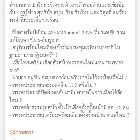
ห้ามพลาด..!! ฟังการวิเคราะห์ เจาะลึกรอบด้านและเข้มข้น
กับ 3 กูรูรู้ข่าว สุทธิชัย หยุ่น, วีระ ธีรภัทร และ วิสุทธิ์ คมวัชร
พงศ์ กับประเด็นข่าวร้อน
- จับตาทรัมป์เยือน ASEAN Summit 2025 ที่มาเลเซีย ร่วม
แก้ปัญหา "ไทย-กัมพูชา"
- อนุทินพร้อมไหมที่จะเข้าร่วมประชุมเวทีนานาชาติ ใน
ฐานะ "นายกรัฐมนตรี" ?
- เพื่อไทยเตรียมเลือกหัวหน้าพรรคคนใหม่แทน "แพทอง
ธาร"
- นายกฯ อนุทิน จะยุบสภาก่อนอภิปรายไม่ไว้วางใจหรือไม่ ?
- พรรคประชาชนจะรอดคดี ม.112 หรือไม่ ?
- พรรคประชาธิปัตย์ จะกลับมามีบทบาทในการเมืองได้อีก
ไหม ?
- พรรคกล้าธรรมรุกหนัก ตั้งเป้าเลือกตั้งครั้งหน้ามี สส. 70 คน
- พรรคประชาชนเตรียมพร้อมเลือกตั้งครั้งหน้ามากแค่ไหน ?
ผู้จัดรายการ