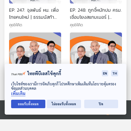
EP. 247: จุลพันธ์ หน. เพื่อ
EP. 248: ถูกจี้หนักปม ครม.
ไทยคนใหม่ | ธรรมนัสท้า
เชื่อมโยงสแกมเมอร์ |
ตรวจสอบ 400 ชีวิตในสภา
อิทธิพลเงินเทาซื้อ
คุยให้คิด
คุยให้คิด
| อนุทินบนเวทีระดับโลก
ประเทศไทย | สั่งผู้ว่าฯ เร่ง
เบิกจ่ายงบประชุมสัมมนา
ไทยพีบีเอสใช้คุกกี้
EN
TH
ดาวน์โหลด Thai PBS Podcast Application
เว็บไซต์ของเรามีการจัดเก็บคุกกี้ โปรดศึกษาเพิ่มเติมที่นโยบายคุ้มครอง
ข้อมูลส่วนบุคคล
EP. 249: ข้อตกลงสันติภาพ
EP. 250: อนุทินรีบชิงประ
เพิ่มเติม
มันจบลงแล้ว | สแกมเมอร์
กาศแคนดิเดตนายกฯ ทำไม
ทุนเทา และตำรวจ | เพื่อไทย
| จับอาการเอกนิติ-ศุภจี |
ยอมรับทั้งหมด
ไม่ยอมรับทั้งหมด
ปิด
คุยให้คิด
คุยให้คิด
ยื่นอภิปรายหรือไม่
ทยอยขึ้น VAT 10% เริ่ม 70
Ⓒ 2020 องค์การกระจายเสียงและแพร่ภาพสาธารณะแห่งประเทศไทย
ตอนที่เกี่ยวข้อง