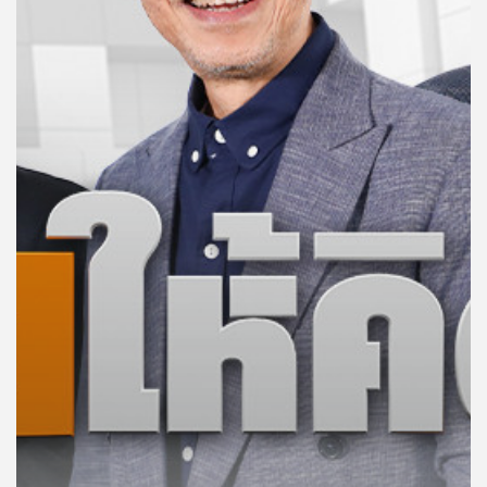
คุณ
เพลง
บทความ
ข่าว
และ
กิจกรรม
เกี่ยว
กับ
เรา