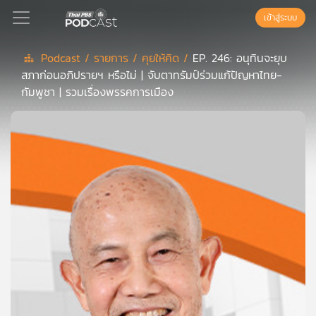
เข้าสู่ระบบ
Podcast /
รายการ /
คุยให้คิด /
EP. 246: อนุทินจะยุบ
สภาก่อนอภิปรายฯ หรือไม่ | จับตาทรัมป์ร่วมแก้ปัญหาไทย-
Podcast
กัมพูชา | รวมเรื่องพรรคการเมือง
เพล
ย์
ลิ
สต์
แนะนำ
เพล
ย์
ลิ
สต์
ของ