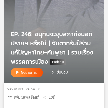
เครือ
ข่าย
วิทยุ
ไทย
พี
บี
EP. 246: อนุทินจะยุบสภาก่อนอภิ
เอส
ปรายฯ หรือไม่ | จับตาทรัมป์ร่วม
แก้ปัญหาไทย-กัมพูชา | รวมเรื่อง
แผนที่
พรรคการเมือง
วิทยุ
เครือ
ข่าย
ชื่นชอบ
ฟังรายการ
วันที่เผยแพร่ : 24 ต.ค. 68
เพิ่มในเพลย์ลิสต์
แชร์