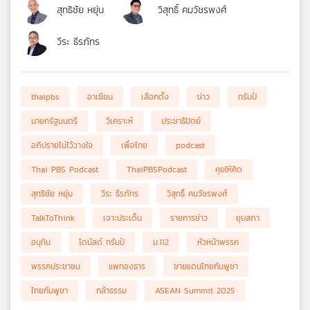
สุทธิชัย หยุ่น
วิสุทธิ์ คมวัชรพงศ์
วีระ ธีรภัทร
thaipbs
อาเซียน
เลือกตั้ง
ข่าว
ทรัมป์
นายกรัฐมนตรี
วิเคราะห์
ประชาธิปัตย์
อภิปรายไม่ไว้วางใจ
เพื่อไทย
podcast
Thai PBS Podcast
ThaiPBSPodcast
คุยให้คิด
สุทธิชัย หยุ่น
วีระ ธีรภัทร
วิสุทธิ์ คมวัชรพงศ์
TalkToThink
เจาะประเด็น
รายการข่าว
ยุบสภา
อนุทิน
โดนัลด์ ทรัมป์
ม.112
หัวหน้าพรรค
พรรคประชาชน
แพทองธาร
ชายแดนไทยกัมพูชา
ไทยกัมพูชา
กล้าธรรม
ASEAN Summit 2025