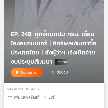
เครือ
ข่าย
วิทยุ
ไทย
พี
บี
EP. 248: ถูกจี้หนักปม ครม. เชื่อม
เอส
โยงสแกมเมอร์ | อิทธิพลเงินเทาซื้อ
ประเทศไทย | สั่งผู้ว่าฯ เร่งเบิกจ่าย
แผนที่
งบประชุมสัมมนา
วิทยุ
เครือ
ข่าย
ชื่นชอบ
ฟังรายการ
วันที่เผยแพร่ : 07 พ.ย. 68
เพิ่มในเพลย์ลิสต์
แชร์