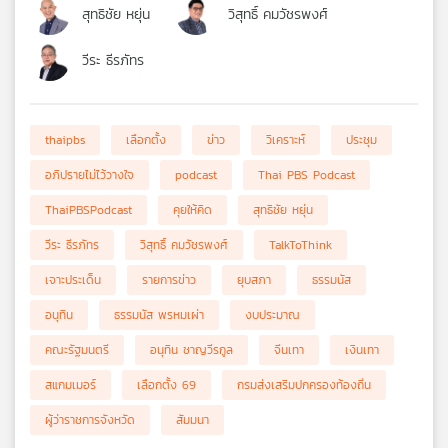
สุทธิชัย หยุ่น
วิสุทธิ์ คมวัชรพงศ์
วีระ ธีรภัทร
thaipbs
เลือกตั้ง
ข่าว
วิเคราะห์
ประชุม
อภิปรายไม่ไว้วางใจ
podcast
Thai PBS Podcast
ThaiPBSPodcast
คุยให้คิด
สุทธิชัย หยุ่น
วีระ ธีรภัทร
วิสุทธิ์ คมวัชรพงศ์
TalkToThink
เจาะประเด็น
รายการข่าว
ยุบสภา
ธรรมนัส
อนุทิน
ธรรมนัส พรหมเผ่า
งบประมาณ
คณะรัฐมนตรี
อนุทิน ชาญวีรกูล
จีนเทา
เงินเทา
สแกมเมอร์
เลือกตั้ง 69
กรมส่งเสริมปกครองท้องถิ่น
ผู้ว่าราชการจังหวัด
สัมมนา