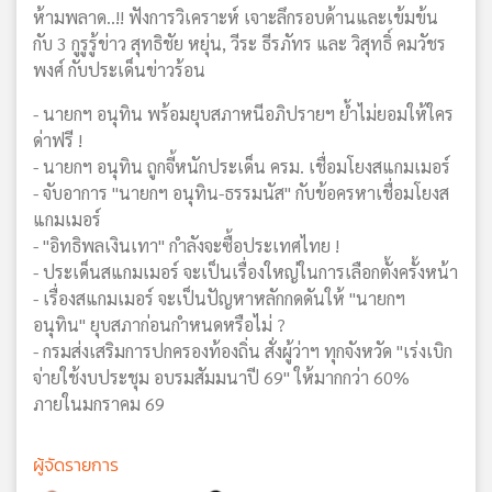
ห้ามพลาด..!! ฟังการวิเคราะห์ เจาะลึกรอบด้านและเข้มข้น
กับ 3 กูรูรู้ข่าว สุทธิชัย หยุ่น, วีระ ธีรภัทร และ วิสุทธิ์ คมวัชร
พงศ์ กับประเด็นข่าวร้อน
- นายกฯ อนุทิน พร้อมยุบสภาหนีอภิปรายฯ ย้ำไม่ยอมให้ใคร
ด่าฟรี !
- นายกฯ อนุทิน ถูกจี้หนักประเด็น ครม. เชื่อมโยงสแกมเมอร์
- จับอาการ "นายกฯ อนุทิน-ธรรมนัส" กับข้อครหาเชื่อมโยงส
แกมเมอร์
- "อิทธิพลเงินเทา" กำลังจะซื้อประเทศไทย !
- ประเด็นสแกมเมอร์ จะเป็นเรื่องใหญ่ในการเลือกตั้งครั้งหน้า
- เรื่องสแกมเมอร์ จะเป็นปัญหาหลักกดดันให้ "นายกฯ
อนุทิน" ยุบสภาก่อนกำหนดหรือไม่ ?
- กรมส่งเสริมการปกครองท้องถิ่น สั่งผู้ว่าฯ ทุกจังหวัด "เร่งเบิก
จ่ายใช้งบประชุม อบรมสัมมนาปี 69" ให้มากกว่า 60%
ภายในมกราคม 69
ผู้จัดรายการ