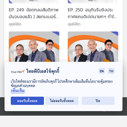
EP. 249: ข้อตกลงสันติภาพ
EP. 250: อนุทินรีบชิงประ
มันจบลงแล้ว | สแกมเมอร์
กาศแคนดิเดตนายกฯ ทำไม
ทุนเทา และตำรวจ | เพื่อไทย
| จับอาการเอกนิติ-ศุภจี |
คุยให้คิด
คุยให้คิด
ยื่นอภิปรายหรือไม่
ทยอยขึ้น VAT 10% เริ่ม 70
ไทยพีบีเอสใช้คุกกี้
EN
TH
ดาวน์โหลด Thai PBS Podcast Application
เว็บไซต์ของเรามีการจัดเก็บคุกกี้ โปรดศึกษาเพิ่มเติมที่นโยบายคุ้มครอง
ข้อมูลส่วนบุคคล
EP. 251: อนุทิน บริหาร
EP. 252: ใครปล่อยภาพหลุด
เพิ่มเติม
การเมืองไม่ได้บริหารวิกฤต |
อนุทิน-เบน สมิธ | คอนเน
จุดอ่อนนายกฯ อนุทิน |
คชัน อาจสู่ คอร์รัปชัน | ท่า
ยอมรับทั้งหมด
ไม่ยอมรับทั้งหมด
ปิด
คุยให้คิด
คุยให้คิด
ภราดรปิดไมค์หนีสื่อถาม
ที่ฝ่ายค้านยื่นอภิปรายหรือไม่
Ⓒ 2020 องค์การกระจายเสียงและแพร่ภาพสาธารณะแห่งประเทศไทย
ตอนที่เกี่ยวข้อง