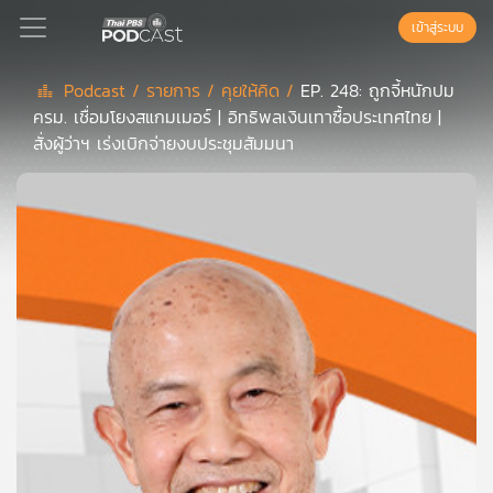
เข้าสู่ระบบ
Podcast /
รายการ /
คุยให้คิด /
EP. 248: ถูกจี้หนักปม
ครม. เชื่อมโยงสแกมเมอร์ | อิทธิพลเงินเทาซื้อประเทศไทย |
Podcast
สั่งผู้ว่าฯ เร่งเบิกจ่ายงบประชุมสัมมนา
เพล
ย์
ลิ
สต์
แนะนำ
เพล
ย์
ลิ
สต์
ของ