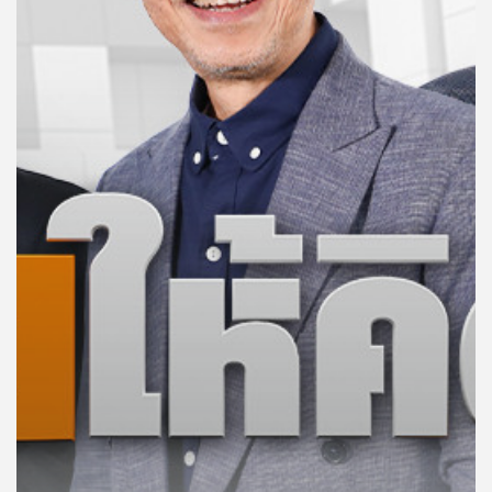
คุณ
เพลง
บทความ
ข่าว
และ
กิจกรรม
เกี่ยว
กับ
เรา