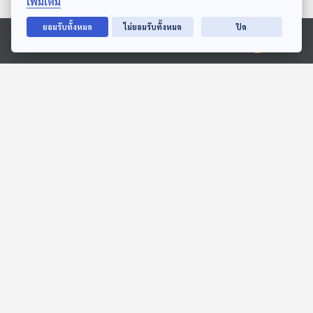
เพิ่มเติม
ตอนที่เกี่ยวข้อง
ยอมรับทั้งหมด
ไม่ยอมรับทั้งหมด
ปิด
Ⓒ 2020 องค์การกระจายเสียงและแพร่ภาพสาธารณะแห่งประเทศไทย
EP. 39: วิกฤตอิหร่าน
EP. 57: "บทสรุป" เจาะลึก
ประท้วงยังเดือด ทรัมป์ส่ง
นโยบายพรรคการเมือง ศึก
สัญญานชัด พร้อมโจมตี
เลือกตั้ง 2569
ตอบโจทย์
ตอบโจทย์