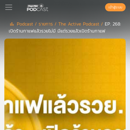
เข้าสู่ระบบ
Podcast /
รายการ /
The Active Podcast /
EP. 268:
เปิดร้านกาแฟแล้วรวยไม่มี มีแต่รวยแล้วเปิดร้านกาแฟ
Podcast
เพล
ย์
ลิ
สต์
แนะนำ
เพล
ย์
ลิ
สต์
ของ