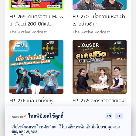
EP. 269: ดนตรีอีสาน Mass
EP. 270: เมื่อความเหงา ฆ่า
มาตั้งแต่ 200 ปีที่แล้ว
เราอย่างช้า ๆ
The Active Podcast
The Active Podcast
EP. 271: เมื่อ ม้านั่งมีหู
EP. 272: ละครชีวิตลิขิตเอง
When the Bench Hears
ได้ไหม
(2025)
ไทยพีบีเอสใช้คุกกี้
The Active Podcast
The Active Podcast
EN
TH
ดาวน์โหลด Thai PBS Podcast Application
เว็บไซต์ของเรามีการจัดเก็บคุกกี้ โปรดศึกษาเพิ่มเติมที่นโยบายคุ้มครอง
ข้อมูลส่วนบุคคล