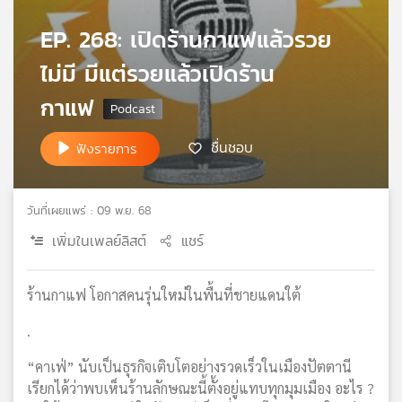
เครือ
EP. 268: เปิดร้านกาแฟแล้วรวย
ข่าย
วิทยุ
ไม่มี มีแต่รวยแล้วเปิดร้าน
ไทย
พี
กาแฟ
บี
เอส
ชื่นชอบ
ฟังรายการ
แผนที่
วันที่เผยแพร่ : 09 พ.ย. 68
วิทยุ
เพิ่มในเพลย์ลิสต์
แชร์
เครือ
ข่าย
ร้านกาแฟ โอกาสคนรุ่นใหม่ในพื้นที่ชายแดนใต้
.
“คาเฟ่” นับเป็นธุรกิจเติบโตอย่างรวดเร็วในเมืองปัตตานี
เรียกได้ว่าพบเห็นร้านลักษณะนี้ตั้งอยู่แทบทุกมุมเมือง อะไร ?