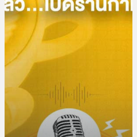
คุณ
เพลง
บทความ
ข่าว
และ
กิจกรรม
เกี่ยว
กับ
เรา